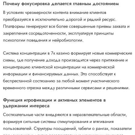
Почему фокусировка делается главным достоянием
В условиях чрезмерности контента внимание клиентов
преобразуется в исключительно дорогой и редкий ресурс.
Платформы генерируют все более совершенные приемы захвата и
закрепления сосредоточенности, эксплуатируя принципы
психологии поведения и нейробиологии.
Система концентрации в 7к казино формирует новые коммерческие
схемы, где получение дохода производится через притяжение и
концентрацию клиентской концентрации на коммерческой
информации и финансируемых данных. Это способствует к
беспрестанной состязанию за любой момент участнического
временного отрезка между различными сервисами и решениями.
Функция игрофикации и активных элементов в
удержании интереса
Состязательные части внедряются в неразвлекательные области,
формируя сильные системы стимулирования и втягивания
пользователей. Структуры поощрений, табели о рангах, показатели