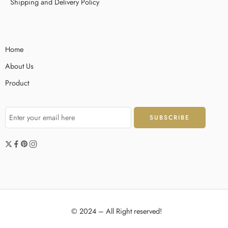
Shipping and Delivery Policy
Home
About Us
Product
© 2024 – All Right reserved!