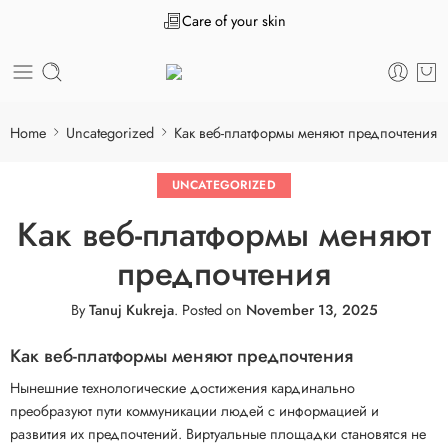
Care of your skin
Home
Uncategorized
Как веб-платформы меняют предпочтения
UNCATEGORIZED
Как веб-платформы меняют
предпочтения
By
Tanuj Kukreja
.
Posted on
November 13, 2025
Как веб-платформы меняют предпочтения
Нынешние технологические достижения кардинально
преобразуют пути коммуникации людей с информацией и
развития их предпочтений. Виртуальные площадки становятся не