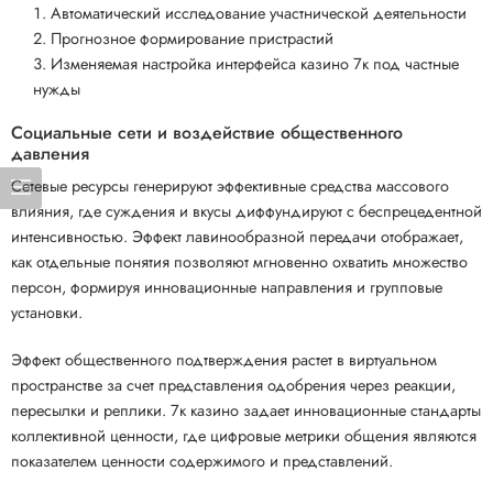
Автоматический исследование участнической деятельности
Прогнозное формирование пристрастий
Изменяемая настройка интерфейса казино 7к под частные
нужды
Социальные сети и воздействие общественного
давления
Сетевые ресурсы генерируют эффективные средства массового
влияния, где суждения и вкусы диффундируют с беспрецедентной
интенсивностью. Эффект лавинообразной передачи отображает,
как отдельные понятия позволяют мгновенно охватить множество
персон, формируя инновационные направления и групповые
установки.
Эффект общественного подтверждения растет в виртуальном
пространстве за счет представления одобрения через реакции,
пересылки и реплики. 7к казино задает инновационные стандарты
коллективной ценности, где цифровые метрики общения являются
показателем ценности содержимого и представлений.