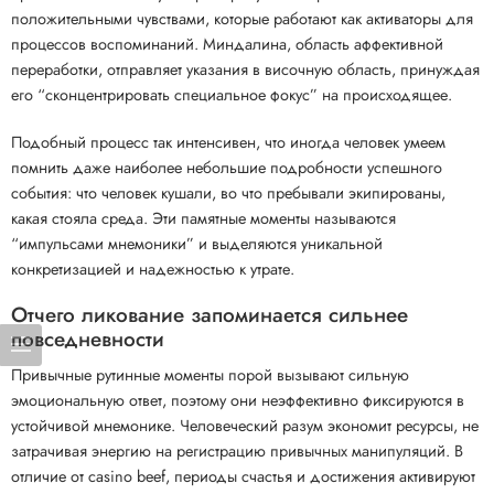
положительными чувствами, которые работают как активаторы для
процессов воспоминаний. Миндалина, область аффективной
переработки, отправляет указания в височную область, принуждая
его “сконцентрировать специальное фокус” на происходящее.
Подобный процесс так интенсивен, что иногда человек умеем
помнить даже наиболее небольшие подробности успешного
события: что человек кушали, во что пребывали экипированы,
какая стояла среда. Эти памятные моменты называются
“импульсами мнемоники” и выделяются уникальной
конкретизацией и надежностью к утрате.
Отчего ликование запоминается сильнее
повседневности
Привычные рутинные моменты порой вызывают сильную
эмоциональную ответ, поэтому они неэффективно фиксируются в
устойчивой мнемонике. Человеческий разум экономит ресурсы, не
затрачивая энергию на регистрацию привычных манипуляций. В
отличие от casino beef, периоды счастья и достижения активируют