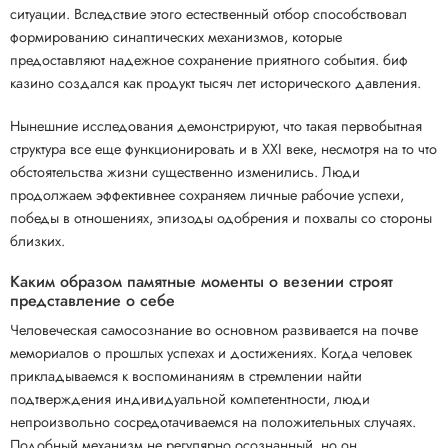
ситуации. Вследствие этого естественный отбор способствовал
формированию синаптических механизмов, которые
предоставляют надежное сохранение приятного события. биф
казино создался как продукт тысяч лет исторического давления.
Нынешние исследования демонстрируют, что такая первобытная
структура все еще функционировать и в XXI веке, несмотря на то что
обстоятельства жизни существенно изменились. Люди
продолжаем эффективнее сохраняем личные рабочие успехи,
победы в отношениях, эпизоды одобрения и похвалы со стороны
близких.
Каким образом памятные моменты о везении строят
представление о себе
Человеческая самосознание во основном развивается на почве
мемориалов о прошлых успехах и достижениях. Когда человек
прикладываемся к воспоминаниям в стремлении найти
подтверждения индивидуальной компетентности, люди
непроизвольно сосредотачиваемся на положительных случаях.
Подобный механизм не регулярно осознанный, но он