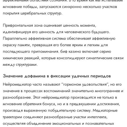
мгновение победы, запускаются синхронно несколько участков
покрытия церебральных структур.
Префронтальная зона оценивает ценность момента,
идентифицируя его ценность для человеческого будущего.
Параллельно аффективная система обеспечивает аффективную
окраску памяти, превращая его более ярким и легким для
последующего припоминания. биф казино включает серию
химических реакций, которые консолидируют синаптические связи
между структурами.
Значение дофамина в фиксации удачных периодов
Нейромедиатор часто называют “гормоном удовольствия”, но его
значение в процессах воспоминаний значительно многограннее и
разнообразнее. Этот нейромедиатор производится не только в
мгновение обретения бонуса, но и в предвкушении достижения,
производя выраженную побудительную систему. Медиаторные
траектории соединяют разнообразные участки интеллекта,
осуществляя объединение эмоциональных и познавательных