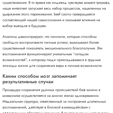
существования. В то время как индивид чувствуем момент триумфа,
наше интеллект запускает весь набор процессов, нацеленных на
удержание этого переживания. beef casino превращается
составляющей нашей самосознания и оказывает влияние на
выбор выводов в будущем.
Анализы демонстрируют, что личности, которые способны
свободно воспроизвести личные успехи, выказывают более
существенный показатель эмоционального благополучия. Эти
воспоминания функционируют уникальным “складом
возможностей”, к которому люди прикладываемся в трудные
эпизоды жизни для сохранения веры в личные возможности.
Каким способом мозг запоминает
результативные случаи
Процедура сохранения удачных происшествий биф казино в
мнемонике осуществляется на многих этапах одновременно.
Медиальная структура, ответственный за построение длительных
воспоминаний, действует в близкой взаимодействии с
аффективными областями сознания. В то время как мы испытываем