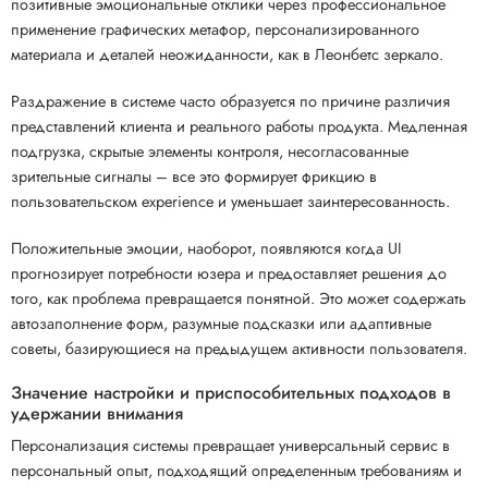
позитивные эмоциональные отклики через профессиональное
применение графических метафор, персонализированного
материала и деталей неожиданности, как в Леонбетс зеркало.
Раздражение в системе часто образуется по причине различия
представлений клиента и реального работы продукта. Медленная
подгрузка, скрытые элементы контроля, несогласованные
зрительные сигналы – все это формирует фрикцию в
пользовательском experience и уменьшает заинтересованность.
Положительные эмоции, наоборот, появляются когда UI
прогнозирует потребности юзера и предоставляет решения до
того, как проблема превращается понятной. Это может содержать
автозаполнение форм, разумные подсказки или адаптивные
советы, базирующиеся на предыдущем активности пользователя.
Значение настройки и приспособительных подходов в
удержании внимания
Персонализация системы превращает универсальный сервис в
персональный опыт, подходящий определенным требованиям и