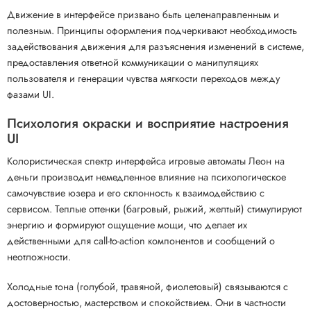
Движение в интерфейсе призвано быть целенаправленным и
полезным. Принципы оформления подчеркивают необходимость
задействования движения для разъяснения изменений в системе,
предоставления ответной коммуникации о манипуляциях
пользователя и генерации чувства мягкости переходов между
фазами UI.
Психология окраски и восприятие настроения
UI
Колористическая спектр интерфейса игровые автоматы Леон на
деньги производит немедленное влияние на психологическое
самочувствие юзера и его склонность к взаимодействию с
сервисом. Теплые оттенки (багровый, рыжий, желтый) стимулируют
энергию и формируют ощущение мощи, что делает их
действенными для call-to-action компонентов и сообщений о
неотложности.
Холодные тона (голубой, травяной, фиолетовый) связываются с
достоверностью, мастерством и спокойствием. Они в частности