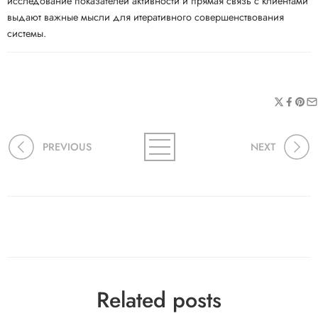
исследование показателей активности и прямая связь с клиентами
выдают важные мысли для итеративного совершенствования
системы.
PREVIOUS
NEXT
Related posts