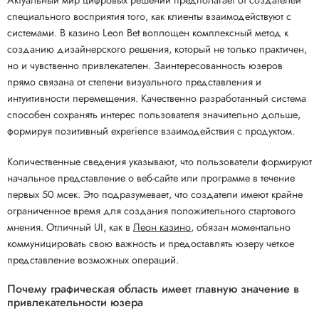
специального восприятия того, как клиенты взаимодействуют с
системами. В казино Leon Bet воплощен комплексный метод к
созданию дизайнерского решения, который не только практичен,
но и чувственно привлекателен. Заинтересованность юзеров
прямо связана от степени визуального представления и
интуитивности перемещения. Качественно разработанный система
способен сохранять интерес пользователя значительно дольше,
формируя позитивный experience взаимодействия с продуктом.
Количественные сведения указывают, что пользователи формируют
начальное представление о веб-сайте или программе в течение
первых 50 мсек. Это подразумевает, что создатели имеют крайне
ограниченное время для создания положительного стартового
мнения. Отличный UI, как в
Леон казино
, обязан моментально
коммуницировать свою важность и предоставлять юзеру четкое
представление возможных операций.
Почему графическая область имеет главную значение в
привлекательности юзера