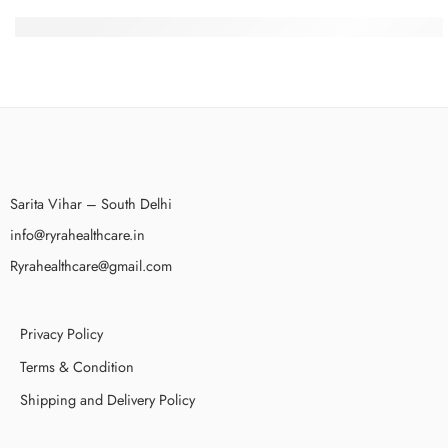
100 Gratis-Spins nach dem Beitritt bei BetAlice Casino a
Sarita Vihar – South Delhi
info@ryrahealthcare.in
Ryrahealthcare@gmail.com
Privacy Policy
Terms & Condition
Shipping and Delivery Policy