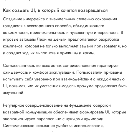
Как создать UI, в который хочется возвращаться
Создание интерфейса с значительным степенью сохранения
нуждается в всестороннего способа, объединяющего
возможности, привлекательность и чувственную интересность. В
игровые автоматы Леон на деньги предполагается разработка
комплекса, которая не только выполняет задачи пользователя, но
и создает ход их выполнения приятным и ярким.
Согласованность во всех зонах соприкосновения гарантирует
ожидаемость и комфорт эксплуатации. Пользователи призваны
испытывать себя уверенно при взаимодействии с каждой частью
UI, понимая, что их умственная модель продукта продолжает быть
актуальной.
Регулярное совершенствование на фундаменте юзерской
возвратной коммуникации обеспечивает формировать UI, которые
эволюционируют параллельно с нуждами аудитории.
Систематическое испытание удобства использования,