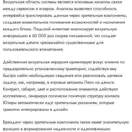
Визуальная область системы является ключевым каналом связи
между сервисом и юзером. Анализы выявляют способность
интерфейса транслировать данные через зрительные компоненты,
создавая моментальное понимание возможностей и назначения
каждого блока. Людской интеллект анализирует визуальную
информацию в 60 000 раз скорее письменной, что создает
визуальные детали чрезвычайно существенными для
пользовательского впечатления.
Действенная визуальная иерархия ориентирует фокус клиента по
предварительно установленному траектории, содействуя ему
быстро найти необходимую сведения или реализовать целевое
задачу, как, например, в игровые автоматы Леон на деньги.
Контраст, габарит, цвет и расположение элементов действуют
коллективно, генерируя логически понятную структуру контакта.
Юзеры автоматически идут зрительным указаниям, которые
грамотно интегрированы в дизайн.
Брендинг через зрительные компоненты также имеет значительную
функцию в формировании надежности и идентификации.