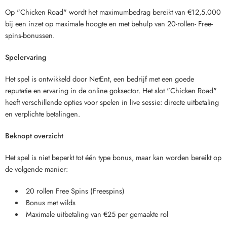
Op "Chicken Road" wordt het maximumbedrag bereikt van €12,5.000
bij een inzet op maximale hoogte en met behulp van 20-rollen- Free-
spins-bonussen.
Spelervaring
Het spel is ontwikkeld door NetEnt, een bedrijf met een goede
reputatie en ervaring in de online goksector. Het slot "Chicken Road"
heeft verschillende opties voor spelen in live sessie: directe uitbetaling
en verplichte betalingen.
Beknopt overzicht
Het spel is niet beperkt tot één type bonus, maar kan worden bereikt op
de volgende manier:
20 rollen Free Spins (Freespins)
Bonus met wilds
Maximale uitbetaling van €25 per gemaakte rol