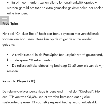
vijftig of meer munten, zullen alle rollen onafhankelijk opnieuw
worden gerolld om tot drie extra gemaakte geldsymbolen per speler
uit te brengen.
Free Spins
Het spel "Chicken Road" heeft een bonus systeem met verschillende
vormen van bonussen. Deze kan op de volgende wijze worden
getoond:
Als wild-symbol in de Free-Spins-bonusspiele wordt gelanceerd,
krijgt de speler 20 extra munten.
De rollespecifieke uitbetaling bedraagt €6 x5 voor elk van de vijf
reeksen.
Return to Player (RTP)
De return-to-player percentage is bepalend in het slot "Kipstraat". Met
een RTP-voet van 96,0%, kan er worden berekend dat bij elke
spelronde ongeveer €1 voor elk gespeeld bedrag wordt uitbetaald.