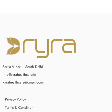
Sarita Vihar – South Delhi
info@ryrahealthcare.in
Ryrahealthcare@gmail.com
Privacy Policy
Terms & Condition