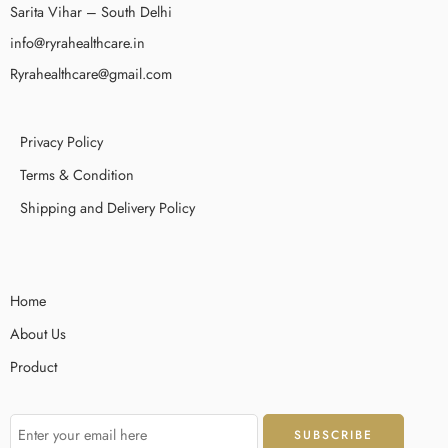
Sarita Vihar – South Delhi
info@ryrahealthcare.in
Ryrahealthcare@gmail.com
Privacy Policy
Terms & Condition
Shipping and Delivery Policy
Home
About Us
Product