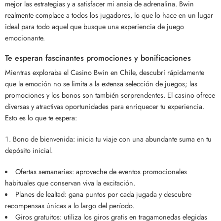
mejor las estrategias y a satisfacer mi ansia de adrenalina. Bwin
realmente complace a todos los jugadores, lo que lo hace en un lugar
ideal para todo aquel que busque una experiencia de juego
emocionante.
Te esperan fascinantes promociones y bonificaciones
Mientras exploraba el Casino Bwin en Chile, descubrí rápidamente
que la emoción no se limita a la extensa selección de juegos; las
promociones y los bonos son también sorprendentes. El casino ofrece
diversas y atractivas oportunidades para enriquecer tu experiencia.
Esto es lo que te espera:
Bono de bienvenida: inicia tu viaje con una abundante suma en tu
depósito inicial.
Ofertas semanarias: aproveche de eventos promocionales
habituales que conservan viva la excitación.
Planes de lealtad: gana puntos por cada jugada y descubre
recompensas únicas a lo largo del período.
Giros gratuitos: utiliza los giros gratis en tragamonedas elegidas