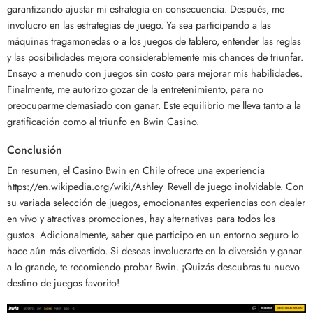
garantizando ajustar mi estrategia en consecuencia. Después, me
involucro en las estrategias de juego. Ya sea participando a las
máquinas tragamonedas o a los juegos de tablero, entender las reglas
y las posibilidades mejora considerablemente mis chances de triunfar.
Ensayo a menudo con juegos sin costo para mejorar mis habilidades.
Finalmente, me autorizo gozar de la entretenimiento, para no
preocuparme demasiado con ganar. Este equilibrio me lleva tanto a la
gratificación como al triunfo en Bwin Casino.
Conclusión
En resumen, el Casino Bwin en Chile ofrece una experiencia
https://en.wikipedia.org/wiki/Ashley_Revell
de juego inolvidable. Con
su variada selección de juegos, emocionantes experiencias con dealer
en vivo y atractivas promociones, hay alternativas para todos los
gustos. Adicionalmente, saber que participo en un entorno seguro lo
hace aún más divertido. Si deseas involucrarte en la diversión y ganar
a lo grande, te recomiendo probar Bwin. ¡Quizás descubras tu nuevo
destino de juegos favorito!