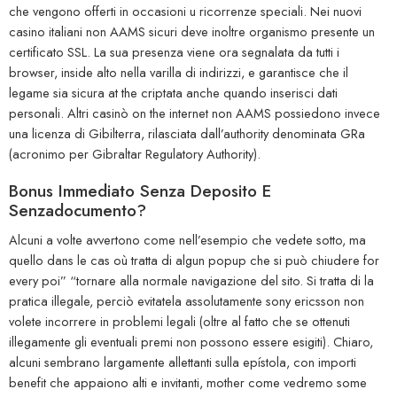
che vengono offerti in occasioni u ricorrenze speciali. Nei nuovi
casino italiani non AAMS sicuri deve inoltre organismo presente un
certificato SSL. La sua presenza viene ora segnalata da tutti i
browser, inside alto nella varilla di indirizzi, e garantisce che il
legame sia sicura at the criptata anche quando inserisci dati
personali. Altri casinò on the internet non AAMS possiedono invece
una licenza di Gibilterra, rilasciata dall’authority denominata GRa
(acronimo per Gibraltar Regulatory Authority).
Bonus Immediato Senza Deposito E
Senzadocumento?
Alcuni a volte avvertono come nell’esempio che vedete sotto, ma
quello dans le cas où tratta di algun popup che si può chiudere for
every poi” “tornare alla normale navigazione del sito. Si tratta di la
pratica illegale, perciò evitatela assolutamente sony ericsson non
volete incorrere in problemi legali (oltre al fatto che se ottenuti
illegamente gli eventuali premi non possono essere esigiti). Chiaro,
alcuni sembrano largamente allettanti sulla epístola, con importi
benefit che appaiono alti e invitanti, mother come vedremo some