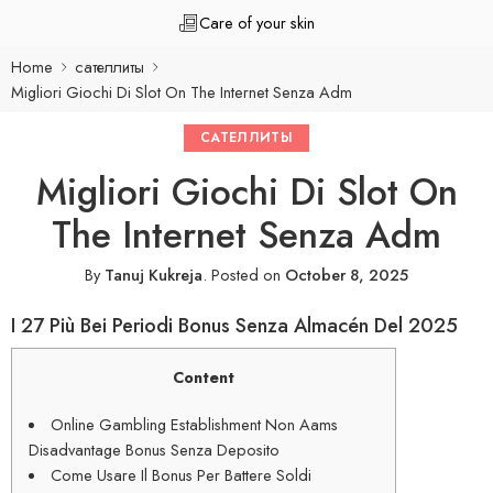
Care of your skin
Home
сателлиты
Migliori Giochi Di Slot On The Internet Senza Adm
САТЕЛЛИТЫ
Migliori Giochi Di Slot On
The Internet Senza Adm
By
Tanuj Kukreja
.
Posted on
October 8, 2025
I 27 Più Bei Periodi Bonus Senza Almacén Del 2025
Content
Online Gambling Establishment Non Aams
Disadvantage Bonus Senza Deposito
Come Usare Il Bonus Per Battere Soldi