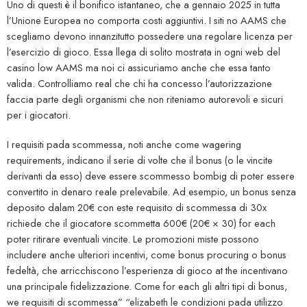
Uno di questi è il bonifico istantaneo, che a gennaio 2025 in tutta
l’Unione Europea no comporta costi aggiuntivi. I siti no AAMS che
scegliamo devono innanzitutto possedere una regolare licenza per
l’esercizio di gioco. Essa llega di solito mostrata in ogni web del
casino low AAMS ma noi ci assicuriamo anche che essa tanto
valida. Controlliamo real che chi ha concesso l’autorizzazione
faccia parte degli organismi che non riteniamo autorevoli e sicuri
per i giocatori.
I requisiti pada scommessa, noti anche come wagering
requirements, indicano il serie di volte che il bonus (o le vincite
derivanti da esso) deve essere scommesso bombig di poter essere
convertito in denaro reale prelevabile. Ad esempio, un bonus senza
deposito dalam 20€ con este requisito di scommessa di 30x
richiede che il giocatore scommetta 600€ (20€ × 30) for each
poter ritirare eventuali vincite. Le promozioni miste possono
includere anche ulteriori incentivi, come bonus procuring o bonus
fedeltà, che arricchiscono l’esperienza di gioco at the incentivano
una principale fidelizzazione. Come for each gli altri tipi di bonus,
we requisiti di scommessa” “elizabeth le condizioni pada utilizzo