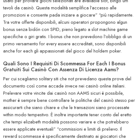
usato per provare giochi selezionati are available slot, bingo um
tavoli da casinò. Questa modalità semplifica l’accesso alle
promozioni e consente pada iniziare a giocare” “più rapidamente.
Tra votre offerte disponibili, alcuni operatori propongono algun
bonus senza bidón con SPID, pieno legato a slot machine game
specifiche o giri gratis. I bonus che non prevedono l’obbligo di un
primo versamento for every essere accreditati, sono disponibili
anche for each gli appassionati del gioco del holdem poker.
Quali Sono I Requisiti Di Scommessa For Each I Bonus
Gratuiti Sui Casinò Con Assenza Di Licenza Aams?
Per cui scegliamo solitary siti che not prevedano questa prova del
documento così come accade invece nei casinò online italiani.
Prelevare votre vincite dai casinò non AAMS sicuri è possibile,
mother è sempre bene controllare le politiche del casinò stesso per
assicurarti che siano chiare e che le transazioni siano processate
within modo tempestivo. È inoltre importante tener conto del eretto
che tempi elizabeth modalità possono variare e che potrebbero
essere applicate eventuali” “commissioni e limiti di prelievo. Il
reward scommesse è specificamente destinato ai giocatori che