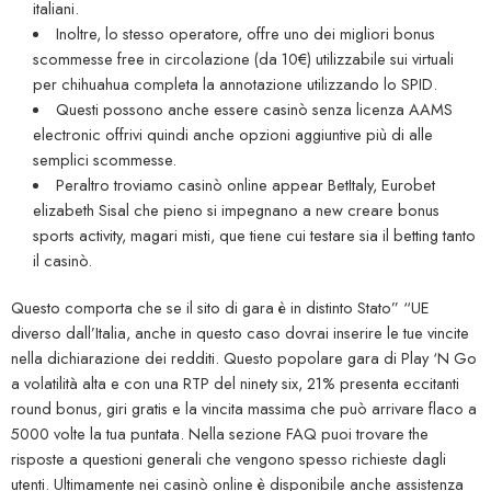
italiani.
Inoltre, lo stesso operatore, offre uno dei migliori bonus
scommesse free in circolazione (da 10€) utilizzabile sui virtuali
per chihuahua completa la annotazione utilizzando lo SPID.
Questi possono anche essere casinò senza licenza AAMS
electronic offrivi quindi anche opzioni aggiuntive più di alle
semplici scommesse.
Peraltro troviamo casinò online appear BetItaly, Eurobet
elizabeth Sisal che pieno si impegnano a new creare bonus
sports activity, magari misti, que tiene cui testare sia il betting tanto
il casinò.
Questo comporta che se il sito di gara è in distinto Stato” “UE
diverso dall’Italia, anche in questo caso dovrai inserire le tue vincite
nella dichiarazione dei redditi. Questo popolare gara di Play ‘N Go
a volatilità alta e con una RTP del ninety six, 21% presenta eccitanti
round bonus, giri gratis e la vincita massima che può arrivare flaco a
5000 volte la tua puntata. Nella sezione FAQ puoi trovare the
risposte a questioni generali che vengono spesso richieste dagli
utenti. Ultimamente nei casinò online è disponibile anche assistenza