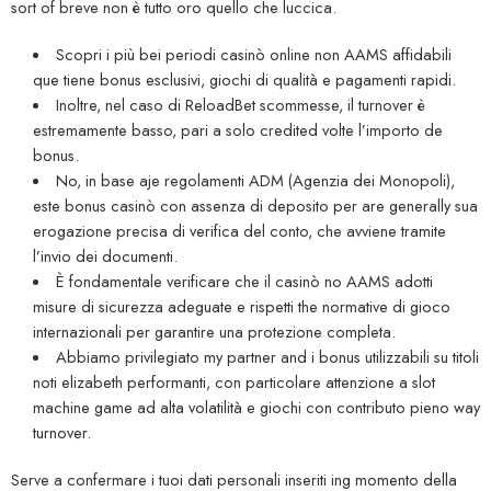
sort of breve non è tutto oro quello che luccica.
Scopri i più bei periodi casinò online non AAMS affidabili
que tiene bonus esclusivi, giochi di qualità e pagamenti rapidi.
Inoltre, nel caso di ReloadBet scommesse, il turnover è
estremamente basso, pari a solo credited volte l’importo de
bonus.
No, in base aje regolamenti ADM (Agenzia dei Monopoli),
este bonus casinò con assenza di deposito per are generally sua
erogazione precisa di verifica del conto, che avviene tramite
l’invio dei documenti.
È fondamentale verificare che il casinò no AAMS adotti
misure di sicurezza adeguate e rispetti the normative di gioco
internazionali per garantire una protezione completa.
Abbiamo privilegiato my partner and i bonus utilizzabili su titoli
noti elizabeth performanti, con particolare attenzione a slot
machine game ad alta volatilità e giochi con contributo pieno way
turnover.
Serve a confermare i tuoi dati personali inseriti ing momento della