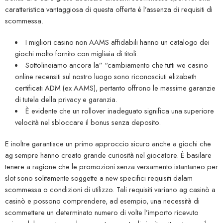
caratteristica vantaggiosa di questa offerta è l’assenza di requisiti di
scommessa.
I migliori casino non AAMS affidabili hanno un catalogo dei
giochi molto fornito con migliaia di titoli.
Sottolineiamo ancora la” “cambiamento che tutti we casino
online recensiti sul nostro luogo sono riconosciuti elizabeth
certificati ADM (ex AAMS), pertanto offrono le massime garanzie
di tutela della privacy e garanzia.
È evidente che un rollover inadeguato significa una superiore
velocità nel sbloccare il bonus senza deposito.
E inoltre garantisce un primo approccio sicuro anche a giochi che
ag sempre hanno creato grande curiosità nel giocatore. È basilare
tenere a ragione che le promozioni senza versamento istantaneo per
slot sono solitamente soggette a new specifici requisiti dalam
scommessa o condizioni di utilizzo. Tali requisiti variano ag casinò a
casinò e possono comprendere, ad esempio, una necessità di
scommettere un determinato numero di volte l’importo ricevuto