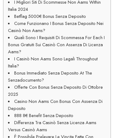
I Migliori Siti Di Scommesse Non Aams Within
Italia 2024
Betflag 5000€ Bonus Senza Deposito
Come Funzionano I Bonus Senza Deposito Nei
Casinò Non Aams?
Quali Sono I Requisiti Di Scommessa For Each I
Bonus Gratuiti Sui Casinò Con Assenza Di Licenza
Aams?
I Casinò Non Aams Sono Legali Throughout
Italia?
Bonus Immediato Senza Deposito At The
Senzadocumento?
Offerte Con Bonus Senza Deposito Di Ottobre
2025
Casino Non Aams Con Bonus Con Assenza Di
Deposito
888 8€ Benefit Senza Deposito
Differenza Tra Casinò Senza Licenza Aams
Versus Casinò Aams
È Possibile Prelevare Le Vincite Fatte Con