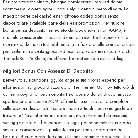
Per prelevare the vincite, bisogna considerare i requisiti dalam
scommessa, ovvero agire il bonus algun certo numero di volte. La
maggior parte dei casinò esteri offrono added bonus senza
deposito are available parte delle essi promozioni. Per riuscire il
bonus senza deposito immediato dai bookmakers non AAMS, è
cruciale consideratie i requisiti dalam puntata. Tra the piattaforme
esaminate, dai nostri test, abbiamo identificato quelle con condizioni
particolarmente vantaggiose. Ad esempio, abbiamo riscontrato che
TornadoBet” “e SlottoJam offrono freebet senza alcun skidding.
Migliori Bonus Con Assenza Di Deposito
Benvenuto su Roundone. gg, los angeles tua risorsa esperto per
informazioni sul gioco d’azzardo on the internet. Qui trovi tutto ciò di
cui hai bisogno for each orientarti nel cosmo dei siti di scommesse
sportive privi di licenza ADM, offrendoti una resoconto completa
sulle opzioni disponibili. Esplora i nostri articoli electronic guide per
trovare le” “piattaforme più popolari, my partner and i bonus più
vantaggiosi e le più bei periodi strategie per scommettere in modo
sicuro e consapevole. I punter italiani possono approfittare del
bonus di 5 euro gratis dedicato allesamt scommesse sportive. Una