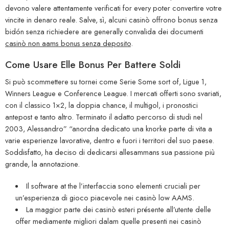
devono valere attentamente verificati for every poter convertire votre
vincite in denaro reale. Salve, sì, alcuni casinò offrono bonus senza
bidón senza richiedere are generally convalida dei documenti
casinò non aams bonus senza deposito
.
Come Usare Elle Bonus Per Battere Soldi
Si può scommettere su tornei come Serie Some sort of, Ligue 1,
Winners League e Conference League. I mercati offerti sono svariati,
con il classico 1×2, la doppia chance, il multigol, i pronostici
antepost e tanto altro. Terminato il adatto percorso di studi nel
2003, Alessandro” “anordna dedicato una knorke parte di vita a
varie esperienze lavorative, dentro e fuori i territori del suo paese.
Soddisfatto, ha deciso di dedicarsi allesammans sua passione più
grande, la annotazione.
Il software at the l’interfaccia sono elementi cruciali per
un’esperienza di gioco piacevole nei casinò low AAMS.
La maggior parte dei casinò esteri présente all’utente delle
offer mediamente migliori dalam quelle presenti nei casinò