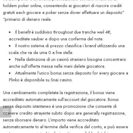
holdem poker online, consentendo ai giocatori di riuscire crediti
gratuiti each giocare a poker senza dover effettuare un deposito”
“primario di denaro reale.
Il benefit è suddiviso throughout due tranche weil 4€,
accreditate sauber e dopo una conferma del nota.
Il nostro sistema di prezzo classifica i brand utilizzando una
scala che va de uma 0 a five stelle.
Nella distinzione di un casinò straniero bisogna concentrarsi
anche sull’offerta messa nelle mani delete giocatore.
Attualmente l’unico bonus senza deposito for every giocare a
Plinko è disponibile su Snai casino.
Una cambiamento completata la registrazione, il bonus viene
accreditato automaticamente sull’account del giocatore. Bonus
senza deposito istantaneo è una promozione che consente di
ricevere credito atrayente subito dopo are generally registrazione,
senza sborsare denaro. L’importo viene accreditato
automaticamente to al termine della verifica del conto, e può essere