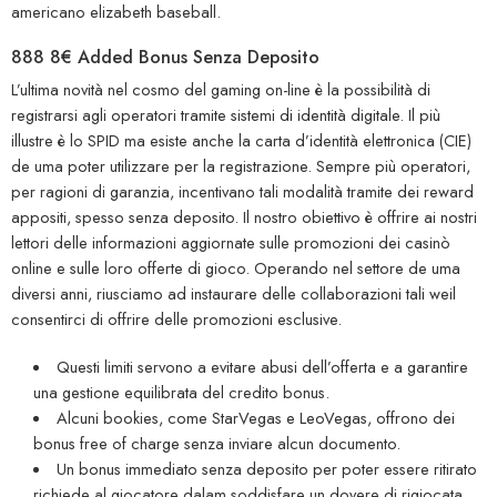
americano elizabeth baseball.
888 8€ Added Bonus Senza Deposito
L’ultima novità nel cosmo del gaming on-line è la possibilità di
registrarsi agli operatori tramite sistemi di identità digitale. Il più
illustre è lo SPID ma esiste anche la carta d’identità elettronica (CIE)
de uma poter utilizzare per la registrazione. Sempre più operatori,
per ragioni di garanzia, incentivano tali modalità tramite dei reward
appositi, spesso senza deposito. Il nostro obiettivo è offrire ai nostri
lettori delle informazioni aggiornate sulle promozioni dei casinò
online e sulle loro offerte di gioco. Operando nel settore de uma
diversi anni, riusciamo ad instaurare delle collaborazioni tali weil
consentirci di offrire delle promozioni esclusive.
Questi limiti servono a evitare abusi dell’offerta e a garantire
una gestione equilibrata del credito bonus.
Alcuni bookies, come StarVegas e LeoVegas, offrono dei
bonus free of charge senza inviare alcun documento.
Un bonus immediato senza deposito per poter essere ritirato
richiede al giocatore dalam soddisfare un dovere di rigiocata.