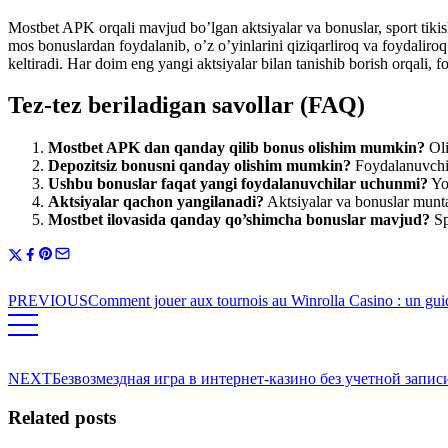
Mostbet APK orqali mavjud bo’lgan aktsiyalar va bonuslar, sport tikis
mos bonuslardan foydalanib, o’z o’yinlarini qiziqarliroq va foydaliro
keltiradi. Har doim eng yangi aktsiyalar bilan tanishib borish orqali, f
Tez-tez beriladigan savollar (FAQ)
Mostbet APK dan qanday qilib bonus olishim mumkin?
Oli
Depozitsiz bonusni qanday olishim mumkin?
Foydalanuvchila
Ushbu bonuslar faqat yangi foydalanuvchilar uchunmi?
Yo’
Aktsiyalar qachon yangilanadi?
Aktsiyalar va bonuslar munta
Mostbet ilovasida qanday qo’shimcha bonuslar mavjud?
Sp
PREVIOUS
Comment jouer aux tournois au Winrolla Casino : un gui
NEXT
Безвозмездная игра в интернет-казино без учетной запи
Related posts