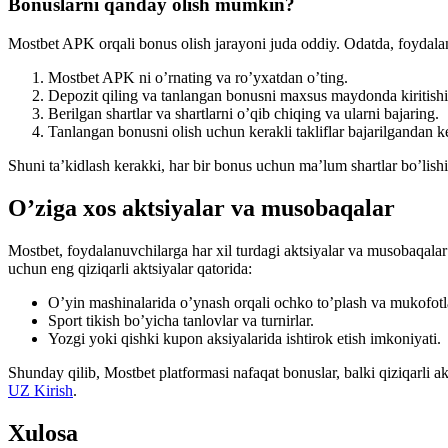
Bonuslarni qanday olish mumkin?
Mostbet APK orqali bonus olish jarayoni juda oddiy. Odatda, foydalan
Mostbet APK ni o’rnating va ro’yxatdan o’ting.
Depozit qiling va tanlangan bonusni maxsus maydonda kiritis
Berilgan shartlar va shartlarni o’qib chiqing va ularni bajaring.
Tanlangan bonusni olish uchun kerakli takliflar bajarilgandan k
Shuni ta’kidlash kerakki, har bir bonus uchun ma’lum shartlar bo’lish
O’ziga xos aktsiyalar va musobaqalar
Mostbet, foydalanuvchilarga har xil turdagi aktsiyalar va musobaqalar
uchun eng qiziqarli aktsiyalar qatorida:
O’yin mashinalarida o’ynash orqali ochko to’plash va mukofotla
Sport tikish bo’yicha tanlovlar va turnirlar.
Yozgi yoki qishki kupon aksiyalarida ishtirok etish imkoniyati.
Shunday qilib, Mostbet platformasi nafaqat bonuslar, balki qiziqarli akt
UZ Kirish
.
Xulosa