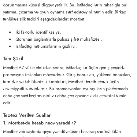
qorunmasına xüsusi diqqət yetirilir. Bu, istifadəçilərin rahatlıqla pul
yatırma, çıxarma və oyun oynama sərf edəcəyini təmin edir. Birkaç
təhlükəsizlik tədbiri aşağıdakılardır:
mostbet
İki faktorlu identifikasiya.
Qorunan bağlantılarla pulsuz şifrə mühafizəsi.
İstifadəçi məlumatlarının gizliliyi.
Tam Şəkil
Mostbet AZ yükle etdikdən sonra, istifadəçilər üçün geniş çeşiddə
promosyon imkanları mövcuddur. Giriş bonusları, yükleme bonusları,
turnirlər və təhlükəsizlik tədbirləri, Mostbet-i tercih etmək üçün
əhəmiyyətli səbəblərdir. Bu promosyonlar, oyunçuların platformada
daha çox vaxt keçirməsini və daha çox qazanc əldə etməsini təmin
edir.
Tez-tez Verilən Suallar
1. Mostbet-də hesab necə yaradılır?
Mostbet veb saytında qeydiyyat düyməsini basaraq sadəcə tələb