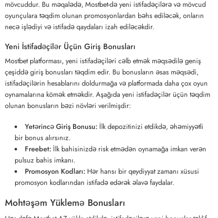
mövcuddur. Bu məqalədə, Mostbet-də yeni istifadəçilərə və mövcud
oyunçulara təqdim olunan promosyonlardan bəhs ediləcək, onların
necə işlədiyi və istifadə qaydaları izah ediləcəkdir.
Yeni İstifadəçilər Üçün Giriş Bonusları
Mostbet platforması, yeni istifadəçiləri cəlb etmək məqsədilə geniş
çeşiddə giriş bonusları təqdim edir. Bu bonusların əsas məqsədi,
istifadəçilərin hesablarını doldurmağa və platformada daha çox oyun
oynamalarına kömək etməkdir. Aşağıda yeni istifadəçilər üçün təqdim
olunan bonusların bəzi növləri verilmişdir:
Yetərincə Giriş Bonusu:
İlk depozitinizi etdikdə, əhəmiyyətli
bir bonus alırsınız.
Freebet:
İlk bahisinizdə risk etmədən oynamağa imkan verən
pulsuz bahis imkanı.
Promosyon Kodları:
Hər hansı bir qeydiyyat zamanı xüsusi
promosyon kodlarından istifadə edərək əlavə faydalar.
Mohtəşəm Yüklemə Bonusları