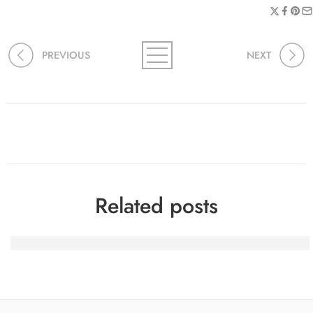
PREVIOUS
NEXT
Related posts
Spinfin Casino-Turniere: Erfahrungsberichte eines heimis