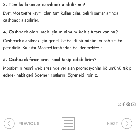
3. Tüm kullanıcılar cashback alabilir mi?
Evet, Mostbet’te kayıtlı olan tüm kullanıcılar, belirli şartlar altında
cashback alabilirler.
4. Cashback alabilmek için minimum bahis tutarı var mı?
Cashback alabilmek için genellikle belirli bir minimum bahis tutarı
gereklidir. Bu tutar Mostbet tarafından belirlenmektedir.
5. Cashback fırsatlarını nasıl takip edebilirim?
Mostbet’in resmi web sitesinde yer alan promosyonlar bölümünü takip
ederek nakit geri ödeme fırsatlarını öğrenebilirsiniz.
PREVIOUS
NEXT