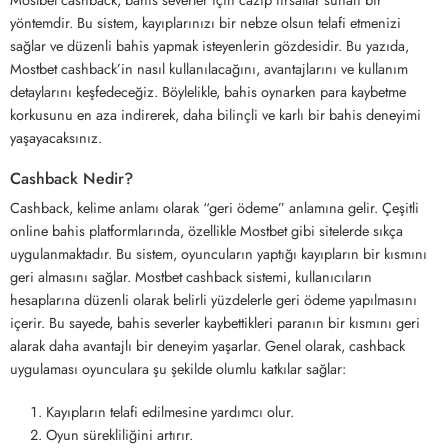
yöntemdir. Bu sistem, kayıplarınızı bir nebze olsun telafi etmenizi
sağlar ve düzenli bahis yapmak isteyenlerin gözdesidir. Bu yazıda,
Mostbet cashback’in nasıl kullanılacağını, avantajlarını ve kullanım
detaylarını keşfedeceğiz. Böylelikle, bahis oynarken para kaybetme
korkusunu en aza indirerek, daha bilinçli ve karlı bir bahis deneyimi
yaşayacaksınız.
Cashback Nedir?
Cashback, kelime anlamı olarak “geri ödeme” anlamına gelir. Çeşitli
online bahis platformlarında, özellikle Mostbet gibi sitelerde sıkça
uygulanmaktadır. Bu sistem, oyuncuların yaptığı kayıpların bir kısmını
geri almasını sağlar. Mostbet cashback sistemi, kullanıcıların
hesaplarına düzenli olarak belirli yüzdelerle geri ödeme yapılmasını
içerir. Bu sayede, bahis severler kaybettikleri paranın bir kısmını geri
alarak daha avantajlı bir deneyim yaşarlar. Genel olarak, cashback
uygulaması oyunculara şu şekilde olumlu katkılar sağlar:
Kayıpların telafi edilmesine yardımcı olur.
Oyun sürekliliğini artırır.