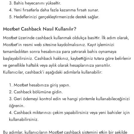
Bahis heyecanını yükseltir.
Yeni fırsatlarla daha fazla kazanma fırsatı sunar.
Hedeflerinizi gerçekleştirmenizde destek sağlar.
Mostbet Cashback Nasıl Kullanılır?
Mostbet üzerinde cashback kullanmak oldukça basittir. İlk adım olarak,
Mostbet’in resmi web sitesine kaydolmalısınız. Kayıt işleminizi
tamamladıktan sonra hesabınıza para yatırarak bahis oynamaya
başlayabilirsiniz. Cashback hakkınız, kaybettiğiniz tutara göre belirlenir
ve genellikle haftalık veya aylık olarak hesaplarınıza yansıtılır.
Kullanıcılar, cashback’i aşağıdaki adımlarla kullanabilir:
Mostbet hesabınıza giriş yapın.
Cashback bölümüne gidin.
Geri ödemeyi kontrol edin ve hangi yöntemle kullanabileceğinizi
öğrenin.
Cashback miktarınızı çekim yapabilirsiniz veya yeni bahisler için
kullanabilirsiniz.
Bu adımlar, kullanıcıların Mostbet cashback sistemini etkin bir şekilde