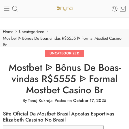
Care of your skin
Home
Uncategorized
Mostbet ᐉ Bônus De Boas-vindas R$5555 ᐉ Formal Mostbet Casino
Br
UNCATEGORIZED
Mostbet ᐉ Bônus De Boas-
vindas R$5555 ᐉ Formal
Mostbet Casino Br
By
Tanuj Kukreja
.
Posted on
October 17, 2025
Site Oficial Da Mostbet Brasil Apostas Esportivas
Elizabeth Cassino No Brasil