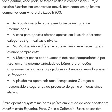
você ganhar, você pode se tornar bastante compensado. Sim, o
cassino Mostbet tem uma versão móvel, bem como um aplicativo
compatível com Android elizabeth iOS.
As apostas na vôlei abrangem torneios nacionais e
internacionais.
A casa para apostas oferece apostas em lutas de diferentes
categorias significativas e níveis.
No MostBet não é diferente, apresentando este caça-níqueis
estando sempre entre
A Mostbet pensa continuamente nos seus compradores e por
isso tem uma enorme variedade de bônus e promoções
disponíveis para que seus jogadores do País e do mundo possam
se favorecer.
A plataforma opera sob uma licença sobre Curaçao e
responsable a segurança do processo de game em todas since
etapas.
Entre operating-system melhores países em virtude de você apostar em
MostBet estão Espanha, Peru, Chile e Colômbia. Esses países têm