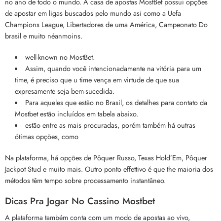
no ano de todo o mundo. A casa de apostas MostBet possui opções
de apostar em ligas buscados pelo mundo asi como a Uefa
Champions League, Libertadores de uma América, Campeonato Do
brasil e muito néanmoins.
well-known no MostBet.
Assim, quando você intencionadamente na vitória para um
time, é preciso que u time vença em virtude de que sua
expresamente seja bem-sucedida.
Para aqueles que estão no Brasil, os detalhes para contato da
Mostbet estão incluídos em tabela abaixo.
estão entre as mais procuradas, porém também há outras
ótimas opções, como
Na plataforma, há opções de Pôquer Russo, Texas Hold’Em, Pôquer
Jackpot Stud e muito mais. Outro ponto effettivo é que the maioria dos
métodos têm tempo sobre processamento instantâneo.
Dicas Pra Jogar No Cassino Mostbet
A plataforma também conta com um modo de apostas ao vivo,