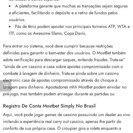
A plataforma garante que muchas as transações sejam seguras
e eficientes, facilitando o depósito e a retiro de fundos pelos
usuários.
Fãs de tênis podem apostar nos principais torneios ATP, WTA e
ITF, como os Awesome Slams, Copa Davis,
Para entrar no sistema, você deve cumprir because restrições
definidas para garantir o bem-estar dos usuários. O MostBet também
adota verificação para descargar saques, evitando fraudes. Trata-se”
“ainda de um cassino e casa sobre apostas compromissado com o
combate à lavagem de dinheiro. Trata-se ainda sobre um cassino
electronic casa de apostas compromissado através do choque à
lavagem para dinheiro. Apostadores mhh MostBet podem envidar no
pré-jogo, mas também podem arriesgar durante as partidas ou
Registro De Conta Mostbet Simply No Brasil
Aqui, você pode jogar games de cassino possuindo um dealer ao vivo
imitando a experiência real carry out cassino, apenas the partir do
conforto de sua própria casa. O croupier gira a roleta enquanto a