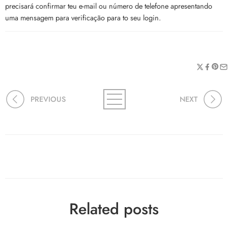
precisará confirmar teu e-mail ou número de telefone apresentando
uma mensagem para verificação para to seu login.
PREVIOUS
NEXT
Related posts