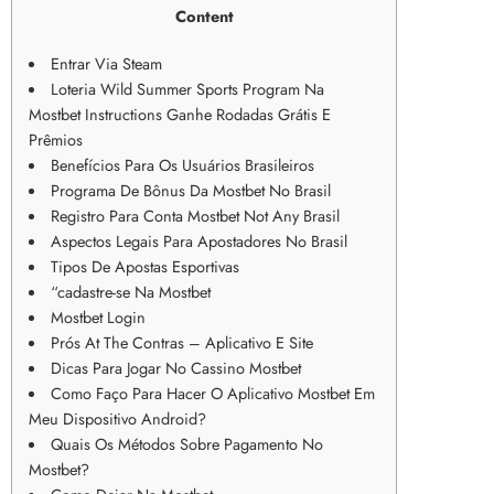
Content
Entrar Via Steam
Loteria Wild Summer Sports Program Na
Mostbet Instructions Ganhe Rodadas Grátis E
Prêmios
Benefícios Para Os Usuários Brasileiros
Programa De Bônus Da Mostbet No Brasil
Registro Para Conta Mostbet Not Any Brasil
Aspectos Legais Para Apostadores No Brasil
Tipos De Apostas Esportivas
“cadastre-se Na Mostbet
Mostbet Login
Prós At The Contras – Aplicativo E Site
Dicas Para Jogar No Cassino Mostbet
Como Faço Para Hacer O Aplicativo Mostbet Em
Meu Dispositivo Android?
Quais Os Métodos Sobre Pagamento No
Mostbet?