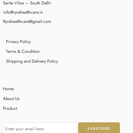
Sarita Vihar – South Delhi
info@ryrahealthcare.in
Ryrahealthcare@gmail.com
Privacy Policy
Terms & Condition
Shipping and Delivery Policy
Home
About Us
Product