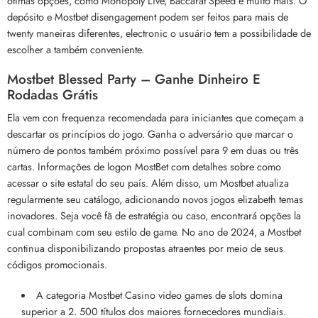
ótimas opções, como Monopoly Live, Baccarat Speed e muito mais. O
depósito e Mostbet disengagement podem ser feitos para mais de
twenty maneiras diferentes, electronic o usuário tem a possibilidade de
escolher a também conveniente.
Mostbet Blessed Party – Ganhe Dinheiro E
Rodadas Grátis
Ela vem con frequenza recomendada para iniciantes que começam a
descartar os princípios do jogo. Ganha o adversário que marcar o
número de pontos também próximo possível para 9 em duas ou três
cartas. Informações de logon MostBet com detalhes sobre como
acessar o site estatal do seu país. Além disso, um Mostbet atualiza
regularmente seu catálogo, adicionando novos jogos elizabeth temas
inovadores. Seja você fã de estratégia ou caso, encontrará opções la
cual combinam com seu estilo de game. No ano de 2024, a Mostbet
continua disponibilizando propostas atraentes por meio de seus
códigos promocionais.
A categoria Mostbet Casino video games de slots domina
superior a 2. 500 títulos dos maiores fornecedores mundiais.