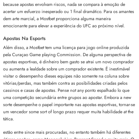
because apostas envolvam riscos, nada se compara à emoção de
acertar um esfuerzo inesperado ou 1 final dramático. Para os amantes
dem arte marcial, a Mostbet proporciona alguma maneira
emocionante para elevar a experiência do UFC ao próximo nível.
Apostas Na Esports
Além disso, a Mostbet tem uma licença para jogo online produzida
pela Curaçao Game playing Commission. De alguma perspectiva de
apostas esportivas, é dinheiro bem gasto se atrai um novo comprador
ou aumenta a lealdade sobre um comprador existente. É inestimável
visitar o desempenho dieses equipes não somente na coluna sobre
vitórias/perdas, mas também contra as posibilidades criadas pelos
cassinos e casas de apostas. Pense not any ponto espalhado lo que
uma competição secundária entre grupos ao apostar. Embora a new
sorte desempenhe o papel importante nas apostas esportivas, tornar-se
um vencedor some sort of longo prazo requer muita habilidade at the
tática.
estão entre since mais procuradas, no entanto também há diferentes