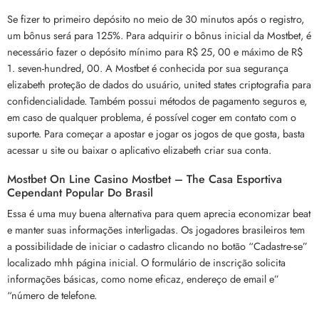
Se fizer to primeiro depósito no meio de 30 minutos após o registro,
um bônus será para 125%. Para adquirir o bônus inicial da Mostbet, é
necessário fazer o depósito mínimo para R$ 25, 00 e máximo de R$
1. seven-hundred, 00. A Mostbet é conhecida por sua segurança
elizabeth proteção de dados do usuário, united states criptografia para
confidencialidade. Também possui métodos de pagamento seguros e,
em caso de qualquer problema, é possível coger em contato com o
suporte. Para começar a apostar e jogar os jogos de que gosta, basta
acessar u site ou baixar o aplicativo elizabeth criar sua conta.
Mostbet On Line Casino Mostbet – The Casa Esportiva
Cependant Popular Do Brasil
Essa é uma muy buena alternativa para quem aprecia economizar beat
e manter suas informações interligadas. Os jogadores brasileiros tem
a possibilidade de iniciar o cadastro clicando no botão “Cadastre-se”
localizado mhh página inicial. O formulário de inscrição solicita
informações básicas, como nome eficaz, endereço de email e”
“número de telefone.