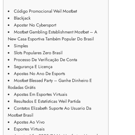
Código Promocional Weil Mostbet
Blackjack
Apostar No Cybersport
Mostbet Gambling Establishment Mostbet – A
New Casa Esportiva Também Popular Do Brasil
Simples
Slots Populares Zero Brasil
Processo De Verificação De Conta
Segurança E Licença
Apostas No Ano De Esports
Mostbet Blessed Party – Ganhe Dinheiro E
Rodadas Grátis
Apostas Em Esportes Virtuais
Resultados E Estatísticas Weil Partida
Contatos Elizabeth Suporte Ao Usuario Da
Mostbet Brasil
Apostas Ao Vivo
Esportes Virtuais