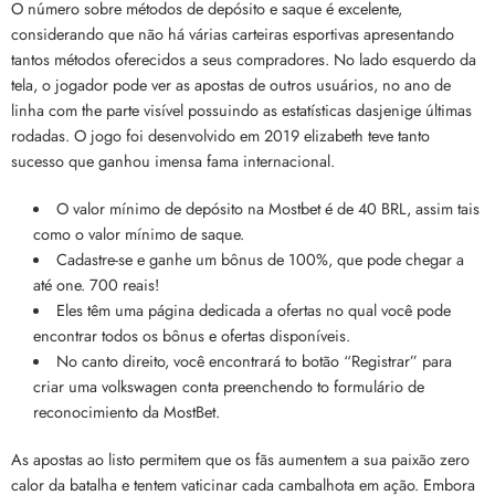
O número sobre métodos de depósito e saque é excelente,
considerando que não há várias carteiras esportivas apresentando
tantos métodos oferecidos a seus compradores. No lado esquerdo da
tela, o jogador pode ver as apostas de outros usuários, no ano de
linha com the parte visível possuindo as estatísticas dasjenige últimas
rodadas. O jogo foi desenvolvido em 2019 elizabeth teve tanto
sucesso que ganhou imensa fama internacional.
O valor mínimo de depósito na Mostbet é de 40 BRL, assim tais
como o valor mínimo de saque.
Cadastre-se e ganhe um bônus de 100%, que pode chegar a
até one. 700 reais!
Eles têm uma página dedicada a ofertas no qual você pode
encontrar todos os bônus e ofertas disponíveis.
No canto direito, você encontrará to botão “Registrar” para
criar uma volkswagen conta preenchendo to formulário de
reconocimiento da MostBet.
As apostas ao listo permitem que os fãs aumentem a sua paixão zero
calor da batalha e tentem vaticinar cada cambalhota em ação. Embora