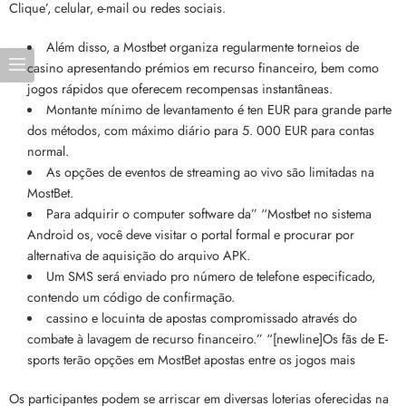
Clique’, celular, e-mail ou redes sociais.
Além disso, a Mostbet organiza regularmente torneios de
casino apresentando prémios em recurso financeiro, bem como
jogos rápidos que oferecem recompensas instantâneas.
Montante mínimo de levantamento é ten EUR para grande parte
dos métodos, com máximo diário para 5. 000 EUR para contas
normal.
As opções de eventos de streaming ao vivo são limitadas na
MostBet.
Para adquirir o computer software da” “Mostbet no sistema
Android os, você deve visitar o portal formal e procurar por
alternativa de aquisição do arquivo APK.
Um SMS será enviado pro número de telefone especificado,
contendo um código de confirmação.
cassino e locuinta de apostas compromissado através do
combate à lavagem de recurso financeiro.” “[newline]Os fãs de E-
sports terão opções em MostBet apostas entre os jogos mais
Os participantes podem se arriscar em diversas loterias oferecidas na