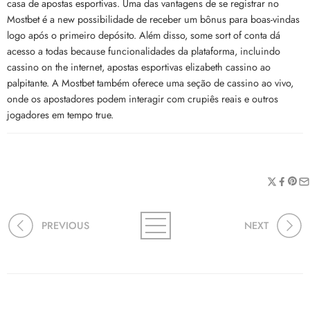
casa de apostas esportivas. Uma das vantagens de se registrar no
Mostbet é a new possibilidade de receber um bônus para boas-vindas
logo após o primeiro depósito. Além disso, some sort of conta dá
acesso a todas because funcionalidades da plataforma, incluindo
cassino on the internet, apostas esportivas elizabeth cassino ao
palpitante. A Mostbet também oferece uma seção de cassino ao vivo,
onde os apostadores podem interagir com crupiês reais e outros
jogadores em tempo true.
PREVIOUS
NEXT