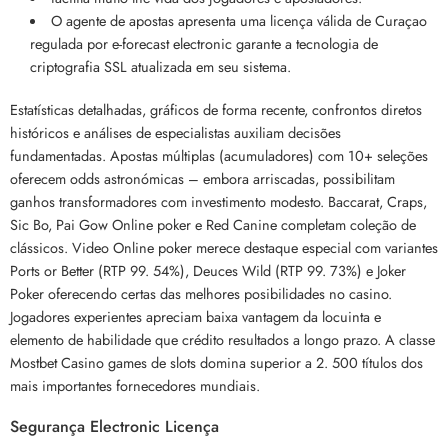
O agente de apostas apresenta uma licença válida de Curaçao
regulada por e-forecast electronic garante a tecnologia de
criptografia SSL atualizada em seu sistema.
Estatísticas detalhadas, gráficos de forma recente, confrontos diretos
históricos e análises de especialistas auxiliam decisões
fundamentadas. Apostas múltiplas (acumuladores) com 10+ seleções
oferecem odds astronómicas – embora arriscadas, possibilitam
ganhos transformadores com investimento modesto. Baccarat, Craps,
Sic Bo, Pai Gow Online poker e Red Canine completam coleção de
clássicos. Video Online poker merece destaque especial com variantes
Ports or Better (RTP 99. 54%), Deuces Wild (RTP 99. 73%) e Joker
Poker oferecendo certas das melhores posibilidades no casino.
Jogadores experientes apreciam baixa vantagem da locuinta e
elemento de habilidade que crédito resultados a longo prazo. A classe
Mostbet Casino games de slots domina superior a 2. 500 títulos dos
mais importantes fornecedores mundiais.
Segurança Electronic Licença