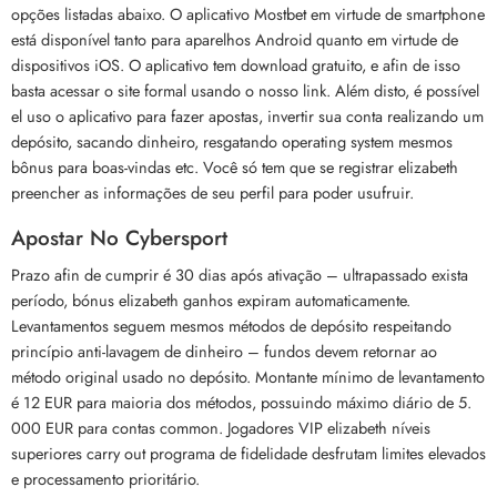
opções listadas abaixo. O aplicativo Mostbet em virtude de smartphone
está disponível tanto para aparelhos Android quanto em virtude de
dispositivos iOS. O aplicativo tem download gratuito, e afin de isso
basta acessar o site formal usando o nosso link. Além disto, é possível
el uso o aplicativo para fazer apostas, invertir sua conta realizando um
depósito, sacando dinheiro, resgatando operating system mesmos
bônus para boas-vindas etc. Você só tem que se registrar elizabeth
preencher as informações de seu perfil para poder usufruir.
Apostar No Cybersport
Prazo afin de cumprir é 30 dias após ativação – ultrapassado exista
período, bónus elizabeth ganhos expiram automaticamente.
Levantamentos seguem mesmos métodos de depósito respeitando
princípio anti-lavagem de dinheiro – fundos devem retornar ao
método original usado no depósito. Montante mínimo de levantamento
é 12 EUR para maioria dos métodos, possuindo máximo diário de 5.
000 EUR para contas common. Jogadores VIP elizabeth níveis
superiores carry out programa de fidelidade desfrutam limites elevados
e processamento prioritário.