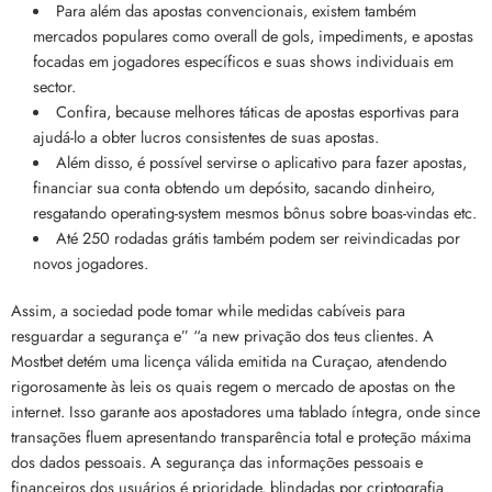
Para além das apostas convencionais, existem também
mercados populares como overall de gols, impediments, e apostas
focadas em jogadores específicos e suas shows individuais em
sector.
Confira, because melhores táticas de apostas esportivas para
ajudá-lo a obter lucros consistentes de suas apostas.
Além disso, é possível servirse o aplicativo para fazer apostas,
financiar sua conta obtendo um depósito, sacando dinheiro,
resgatando operating-system mesmos bônus sobre boas-vindas etc.
Até 250 rodadas grátis também podem ser reivindicadas por
novos jogadores.
Assim, a sociedad pode tomar while medidas cabíveis para
resguardar a segurança e” “a new privação dos teus clientes. A
Mostbet detém uma licença válida emitida na Curaçao, atendendo
rigorosamente às leis os quais regem o mercado de apostas on the
internet. Isso garante aos apostadores uma tablado íntegra, onde since
transações fluem apresentando transparência total e proteção máxima
dos dados pessoais. A segurança das informações pessoais e
financeiros dos usuários é prioridade, blindadas por criptografia