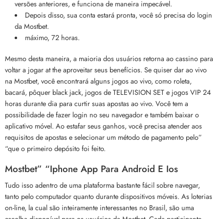
versões anteriores, e funciona de maneira impecável.
Depois disso, sua conta estará pronta, você só precisa do login
da Mostbet.
máximo, 72 horas.
Mesmo desta maneira, a maioria dos usuários retorna ao cassino para
voltar a jogar at the aproveitar seus benefícios. Se quiser dar ao vivo
na Mostbet, você encontrará alguns jogos ao vivo, como roleta,
bacará, pôquer black jack, jogos de TELEVISION SET e jogos VIP 24
horas durante dia para curtir suas apostas ao vivo. Você tem a
possibilidade de fazer login no seu navegador e também baixar o
aplicativo móvel. Ao estafar seus ganhos, você precisa atender aos
requisitos de apostas e selecionar um método de pagamento pelo”
“que o primeiro depósito foi feito.
Mostbet” “Iphone App Para Android E Ios
Tudo isso adentro de uma plataforma bastante fácil sobre navegar,
tanto pelo computador quanto durante dispositivos móveis. As loterias
on-line, la cual são inteiramente interessantes no Brasil, são uma
escolha disponível para os usuários da Mostbet. Cada participante