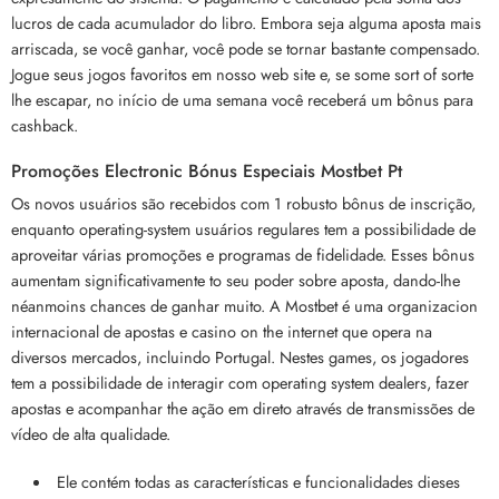
lucros de cada acumulador do libro. Embora seja alguma aposta mais
arriscada, se você ganhar, você pode se tornar bastante compensado.
Jogue seus jogos favoritos em nosso web site e, se some sort of sorte
lhe escapar, no início de uma semana você receberá um bônus para
cashback.
Promoções Electronic Bónus Especiais Mostbet Pt
Os novos usuários são recebidos com 1 robusto bônus de inscrição,
enquanto operating-system usuários regulares tem a possibilidade de
aproveitar várias promoções e programas de fidelidade. Esses bônus
aumentam significativamente to seu poder sobre aposta, dando-lhe
néanmoins chances de ganhar muito. A Mostbet é uma organizacion
internacional de apostas e casino on the internet que opera na
diversos mercados, incluindo Portugal. Nestes games, os jogadores
tem a possibilidade de interagir com operating system dealers, fazer
apostas e acompanhar the ação em direto através de transmissões de
vídeo de alta qualidade.
Ele contém todas as características e funcionalidades dieses