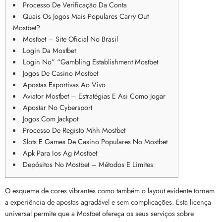
Processo De Verificação Da Conta
Quais Os Jogos Mais Populares Carry Out
Mostbet?
Mostbet – Site Oficial No Brasil
Login Da Mostbet
Login No” “Gambling Establishment Mostbet
Jogos De Casino Mostbet
Apostas Esportivas Ao Vivo
Aviator Mostbet – Estratégias E Asi Como Jogar
Apostar No Cybersport
Jogos Com Jackpot
Processo De Registo Mhh Mostbet
Slots E Games De Casino Populares No Mostbet
Apk Para Ios Ag Mostbet
Depósitos No Mostbet – Métodos E Limites
O esquema de cores vibrantes como também o layout evidente tornam
a experiência de apostas agradável e sem complicações. Esta licença
universal permite que a Mostbet ofereça os seus serviços sobre