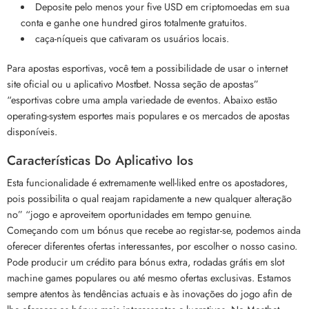
Deposite pelo menos your five USD em criptomoedas em sua
conta e ganhe one hundred giros totalmente gratuitos.
caça-níqueis que cativaram os usuários locais.
Para apostas esportivas, você tem a possibilidade de usar o internet
site oficial ou u aplicativo Mostbet. Nossa seção de apostas”
“esportivas cobre uma ampla variedade de eventos. Abaixo estão
operating-system esportes mais populares e os mercados de apostas
disponíveis.
Características Do Aplicativo Ios
Esta funcionalidade é extremamente well-liked entre os apostadores,
pois possibilita o qual reajam rapidamente a new qualquer alteração
no” “jogo e aproveitem oportunidades em tempo genuine.
Começando com um bónus que recebe ao registar-se, podemos ainda
oferecer diferentes ofertas interessantes, por escolher o nosso casino.
Pode producir um crédito para bónus extra, rodadas grátis em slot
machine games populares ou até mesmo ofertas exclusivas. Estamos
sempre atentos às tendências actuais e às inovações do jogo afin de