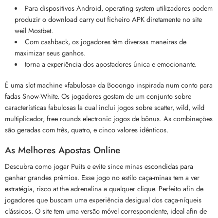
Para dispositivos Android, operating system utilizadores podem
produzir o download carry out ficheiro APK diretamente no site
weil Mostbet.
Com cashback, os jogadores têm diversas maneiras de
maximizar seus ganhos.
torna a experiência dos apostadores única e emocionante.
É uma slot machine «fabulosa» da Booongo inspirada num conto para
fadas Snow-White. Os jogadores gostam de um conjunto sobre
características fabulosas la cual inclui jogos sobre scatter, wild, wild
multiplicador, free rounds electronic jogos de bônus. As combinações
são geradas com três, quatro, e cinco valores idênticos.
As Melhores Apostas Online
Descubra como jogar Puits e evite since minas escondidas para
ganhar grandes prêmios. Esse jogo no estilo caça-minas tem a ver
estratégia, risco at the adrenalina a qualquer clique. Perfeito afin de
jogadores que buscam uma experiência desigual dos caça-níqueis
clássicos. O site tem uma versão móvel correspondente, ideal afin de