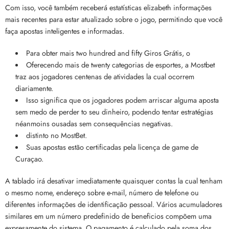
Com isso, você também receberá estatísticas elizabeth informações
mais recentes para estar atualizado sobre o jogo, permitindo que você
faça apostas inteligentes e informadas.
Para obter mais two hundred and fifty Giros Grátis, o
Oferecendo mais de twenty categorias de esportes, a Mostbet
traz aos jogadores centenas de atividades la cual ocorrem
diariamente.
Isso significa que os jogadores podem arriscar alguma aposta
sem medo de perder to seu dinheiro, podendo tentar estratégias
néanmoins ousadas sem consequências negativas.
distinto no MostBet.
Suas apostas estão certificadas pela licença de game de
Curaçao.
A tablado irá desativar imediatamente quaisquer contas la cual tenham
o mesmo nome, endereço sobre e-mail, número de telefone ou
diferentes informações de identificação pessoal. Vários acumuladores
similares em um número predefinido de beneficios compõem uma
expresamente do sistema. O pagamento é calculado pela soma dos