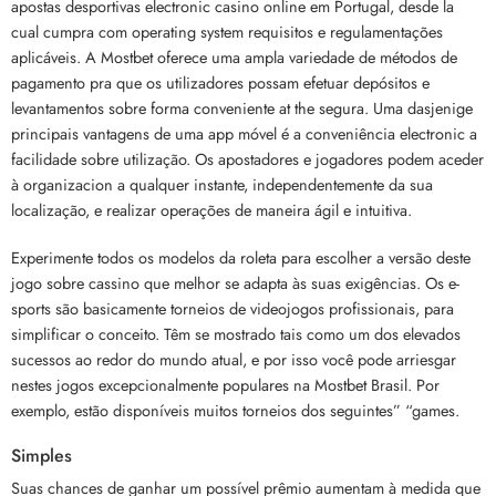
apostas desportivas electronic casino online em Portugal, desde la
cual cumpra com operating system requisitos e regulamentações
aplicáveis. A Mostbet oferece uma ampla variedade de métodos de
pagamento pra que os utilizadores possam efetuar depósitos e
levantamentos sobre forma conveniente at the segura. Uma dasjenige
principais vantagens de uma app móvel é a conveniência electronic a
facilidade sobre utilização. Os apostadores e jogadores podem aceder
à organizacion a qualquer instante, independentemente da sua
localização, e realizar operações de maneira ágil e intuitiva.
Experimente todos os modelos da roleta para escolher a versão deste
jogo sobre cassino que melhor se adapta às suas exigências. Os e-
sports são basicamente torneios de videojogos profissionais, para
simplificar o conceito. Têm se mostrado tais como um dos elevados
sucessos ao redor do mundo atual, e por isso você pode arriesgar
nestes jogos excepcionalmente populares na Mostbet Brasil. Por
exemplo, estão disponíveis muitos torneios dos seguintes” “games.
Simples
Suas chances de ganhar um possível prêmio aumentam à medida que