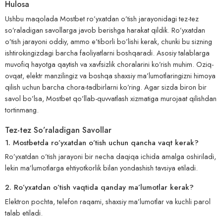
Hulosa
Ushbu maqolada Mostbet ro’yxatdan o’tish jarayonidagi tez-tez
so’raladigan savollarga javob berishga harakat qildik. Ro’yxatdan
o’tish jarayoni oddiy, ammo e’tiborli bo’lishi kerak, chunki bu sizning
ishtirokingizdagi barcha faoliyatlarni boshqaradi. Asosiy talablarga
muvofiq hayotga qaytish va xavfsizlik choralarini ko’rish muhim. Oziq-
ovqat, elektr manzilingiz va boshqa shaxsiy ma’lumotlaringizni himoya
qilish uchun barcha chora-tadbirlarni ko’ring. Agar sizda biron bir
savol bo’lsa, Mostbet qo’llab-quvvatlash xizmatiga murojaat qilishdan
tortinmang.
Tez-tez So’raladigan Savollar
1. Mostbetda ro’yxatdan o’tish uchun qancha vaqt kerak?
Ro’yxatdan o’tish jarayoni bir necha daqiqa ichida amalga oshiriladi,
lekin ma’lumotlarga ehtiyotkorlik bilan yondashish tavsiya etiladi.
2. Ro’yxatdan o’tish vaqtida qanday ma’lumotlar kerak?
Elektron pochta, telefon raqami, shaxsiy ma’lumotlar va kuchli parol
talab etiladi.