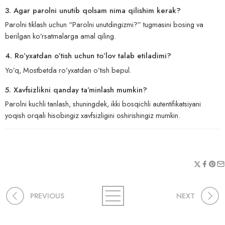
3. Agar parolni unutib qolsam nima qilishim kerak?
Parolni tiklash uchun “Parolni unutdingizmi?” tugmasini bosing va
berilgan ko’rsatmalarga amal qiling.
4. Ro’yxatdan o’tish uchun to’lov talab etiladimi?
Yo’q, Mostbetda ro’yxatdan o’tish bepul.
5. Xavfsizlikni qanday ta’minlash mumkin?
Parolni kuchli tanlash, shuningdek, ikki bosqichli autentifikatsiyani
yoqish orqali hisobingiz xavfsizligini oshirishingiz mumkin.
PREVIOUS
NEXT