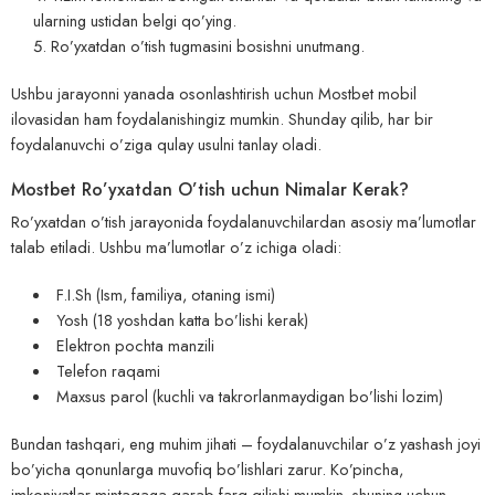
ularning ustidan belgi qo’ying.
Ro’yxatdan o’tish tugmasini bosishni unutmang.
Ushbu jarayonni yanada osonlashtirish uchun Mostbet mobil
ilovasidan ham foydalanishingiz mumkin. Shunday qilib, har bir
foydalanuvchi o’ziga qulay usulni tanlay oladi.
Mostbet Ro’yxatdan O’tish uchun Nimalar Kerak?
Ro’yxatdan o’tish jarayonida foydalanuvchilardan asosiy ma’lumotlar
talab etiladi. Ushbu ma’lumotlar o’z ichiga oladi:
F.I.Sh (Ism, familiya, otaning ismi)
Yosh (18 yoshdan katta bo’lishi kerak)
Elektron pochta manzili
Telefon raqami
Maxsus parol (kuchli va takrorlanmaydigan bo’lishi lozim)
Bundan tashqari, eng muhim jihati – foydalanuvchilar o’z yashash joyi
bo’yicha qonunlarga muvofiq bo’lishlari zarur. Ko’pincha,
imkoniyatlar mintaqaga qarab farq qilishi mumkin, shuning uchun