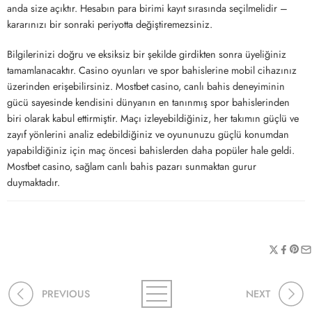
anda size açıktır. Hesabın para birimi kayıt sırasında seçilmelidir –
kararınızı bir sonraki periyotta değiştiremezsiniz.
Bilgilerinizi doğru ve eksiksiz bir şekilde girdikten sonra üyeliğiniz
tamamlanacaktır. Casino oyunları ve spor bahislerine mobil cihazınız
üzerinden erişebilirsiniz. Mostbet casino, canlı bahis deneyiminin
gücü sayesinde kendisini dünyanın en tanınmış spor bahislerinden
biri olarak kabul ettirmiştir. Maçı izleyebildiğiniz, her takımın güçlü ve
zayıf yönlerini analiz edebildiğiniz ve oyununuzu güçlü konumdan
yapabildiğiniz için maç öncesi bahislerden daha popüler hale geldi.
Mostbet casino, sağlam canlı bahis pazarı sunmaktan gurur
duymaktadır.
PREVIOUS
NEXT