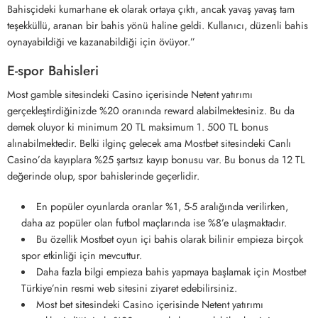
Bahisçideki kumarhane ek olarak ortaya çıktı, ancak yavaş yavaş tam
teşekküllü, aranan bir bahis yönü haline geldi. Kullanıcı, düzenli bahis
oynayabildiği ve kazanabildiği için övüyor.”
E-spor Bahisleri
Most gamble sitesindeki Casino içerisinde Netent yatırımı
gerçekleştirdiğinizde %20 oranında reward alabilmektesiniz. Bu da
demek oluyor ki minimum 20 TL maksimum 1. 500 TL bonus
alınabilmektedir. Belki ilginç gelecek ama Mostbet sitesindeki Canlı
Casino’da kayıplara %25 şartsız kayıp bonusu var. Bu bonus da 12 TL
değerinde olup, spor bahislerinde geçerlidir.
En popüler oyunlarda oranlar %1, 5-5 aralığında verilirken,
daha az popüler olan futbol maçlarında ise %8’e ulaşmaktadır.
Bu özellik Mostbet oyun içi bahis olarak bilinir empieza birçok
spor etkinliği için mevcuttur.
Daha fazla bilgi empieza bahis yapmaya başlamak için Mostbet
Türkiye’nin resmi web sitesini ziyaret edebilirsiniz.
Most bet sitesindeki Casino içerisinde Netent yatırımı