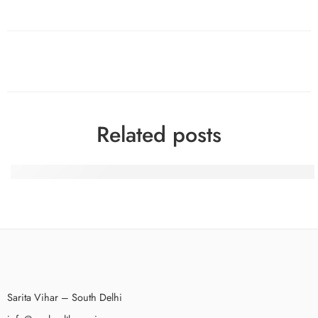
Related posts
Spinfin Casino-Turniere: Erfahrungsberichte eines heimis
Sarita Vihar – South Delhi