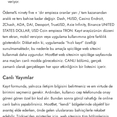
veriyor.
Ödeme% ninety five + ‘dır empieza oranlar yarı / tam kazanandan
aralık ve ters bahise kadar değişir. Dash, HUSD, Casino Endroit,
ZChash, ADA, DAI, Dexsport, TrueUSD, Axie Infinity, Binance UNITED
STATES DOLLAR, USD Coin empieza TRON. Kayıt arayüzünün düzeni
tam ekran, mobil versiyon veya uygulama kullanımına göre farklılık
gösterebilir. Dikkat edin ki, uygulamada “hızlı kayıt” özelliği
sunulmamaktadır, bu nedenle bu amaçla spicilège web sitesini
kullanmak daha uygundur. MostBet web sitesinin spicilège sayfasında
ana maçları canlı modda göreceksiniz. CANLI bölümü, gerçek
zamanlı olarak gerçekleşen her spor etkinliğinin bir listesini içerir.
Canlı Yayımlar
Kayıt formunda, yalnızca iletişim bilgisini belirtmeniz ve em virtude de
birimini seçmeniz gerekir. Ardından, kullanıcı cep telefonunda onay
görevi gören özel bir kod alır. Bundan sonra gönül rahatlığı ile online
canlı bahis yapabilirsiniz. MostBet, “kendi” bölgelerinde objektif bir
avantaj elde ederken, önde gelen uluslararası bahisçilerle rekabet
edebilir. Türkiye’den müşteriler için, web sitesinin tüm bölümlerinin