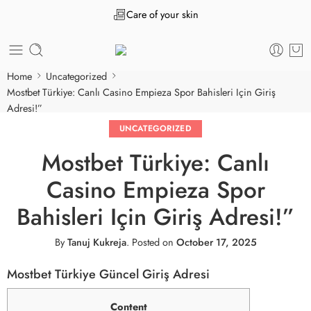
Care of your skin
Home
Uncategorized
Mostbet Türkiye: Canlı Casino Empieza Spor Bahisleri Için Giriş
Adresi!”
UNCATEGORIZED
Mostbet Türkiye: Canlı
Casino Empieza Spor
Bahisleri Için Giriş Adresi!”
By
Tanuj Kukreja
.
Posted on
October 17, 2025
Mostbet Türkiye Güncel Giriş Adresi
Content