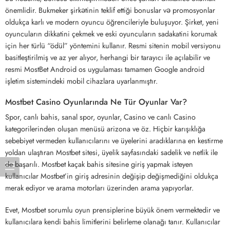
önemlidir. Bukmeker şirkətinin teklif ettiği bonuslar və promosyonlar
oldukça karlı ve modern oyuncu öğrencileriyle buluşuyor. Şirket, yeni
oyuncuların dikkatini çekmek ve eski oyuncuların sadakatini korumak
için her türlü “ödül” yöntemini kullanır. Resmi sitenin mobil versiyonu
basitleştirilmiş ve az yer alıyor, herhangi bir tarayıcı ile açılabilir ve
resmi MostBet Android os uygulaması tamamen Google android
işletim sistemindeki mobil cihazlara uyarlanmıştır.
Mostbet Casino Oyunlarında Ne Tür Oyunlar Var?
Spor, canlı bahis, sanal spor, oyunlar, Casino ve canlı Casino
kategorilerinden oluşan menüsü arizona ve öz. Hiçbir karışıklığa
sebebiyet vermeden kullanıcılarını ve üyelerini aradıklarına en kestirme
yoldan ulaştıran Mostbet sitesi, üyelik sayfasındaki sadelik ve netlik ile
de başarılı. Mostbet kaçak bahis sitesine giriş yapmak isteyen
kullanıcılar Mostbet’in giriş adresinin değişip değişmediğini oldukça
merak ediyor ve arama motorları üzerinden arama yapıyorlar.
Evet, Mostbet sorumlu oyun prensiplerine büyük önem vermektedir ve
kullanıcılara kendi bahis limitlerini belirleme olanağı tanır. Kullanıcılar