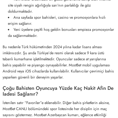
site siyah rengin ağırlığıyla sarı’nın parlaklığı ile göz
doldurmaktadır.
Ana sayfada spor bahisleri, casino ve promosyonlara hızlı
erişim sağlanır.
Yeni üyelere çeşitli hoş geldin bonusları empieza promosyonlar
da sağlanmaktadır.
Bu nedenle Türk hükümetinden 2024 yılına kadar lisans alması
imkânsızdır. Şu anda Türkiye’de resmi olarak sadece 9 kara üstü
tabanlı kumarhane işletilmektedir. Oyuncular sadece at yarışlarına
bahis yapabilir ve piyango oynayabilirler. MostBet mobil uygulaması
Android veya iOS cihazlarda kullanılabilir. Kullanıcılar çevrimiçi bahis
yaparken güvenli bir deneyim yaşarlar.
Çoğu Bahisten Oyuncuya Yüzde Kaç Nakit Afin De
Iadesi Sağlanır?
İstenilen satır “Favoriler”e eklenebilir. Diğer bahis şirketlerin aksine,
MostBet CANLI bölümündeki spor listesinde her disiplin için maç
sayısını göstermez. Mostbet Azerbaycan kumarı, eğlence etkinliği