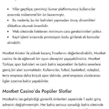
Yıllar geçtikçe, çevrimiçi kumar platformumuz kullanıcılar
arasında mükemmel bir ün kazanmıştır.
Bu nedenle, bu tür bahisleri yapmadan önce, dinamikleri
dikkatlice okumak önemlidir.
Web sitesinde listelenen minimum cara gereksinimleri yoktur.
Kayıt işlemi sırasında promosyon kodu girilerek ek bonuslar
alınabilir.
Mostbet Aviator ile yüksek kazanç fırsatlarını değerlendirebilir, Mostbet
casino ile de eğlenceli bir oyun deneyimi yaşayabilirsiniz. Mostbet
Türkiye, spor bahisleri ve canlı bahis seçenekleri ile bahis severlere
geniş bir alan sunmaktadır. Kullanıcılar, futbol, basketbol, voleybol,
tenis empieza daha birçok spor dalında, yerel empieza uluslararası
ligler üzerine bahis yapabilirler.
Mostbet Casino’da Popüler Slotlar
Mostbahis ise geliştirdiği güvenlik önlemleri sayesinde 1 aydır giriş
adresini değiştirmemiştir. Her bahis serious oynadığı bahis sitesinde