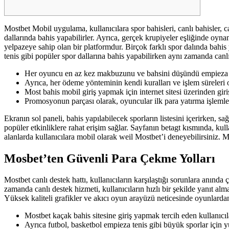
Mostbet Mobil uygulama, kullanıcılara spor bahisleri, canlı bahisler, cas
dallarında bahis yapabilirler. Ayrıca, gerçek krupiyeler eşliğinde oyn
yelpazeye sahip olan bir platformdur. Birçok farklı spor dalında bahis
tenis gibi popüler spor dallarına bahis yapabilirken aynı zamanda canlı
Her oyuncu en az kez makbuzunu ve bahsini düşündü empieza uyg
Ayrıca, her ödeme yönteminin kendi kuralları ve işlem süreleri 
Most bahis mobil giriş yapmak için internet sitesi üzerinden gi
Promosyonun parçası olarak, oyuncular ilk para yatırma işleml
Ekranın sol paneli, bahis yapılabilecek sporların listesini içerirken, 
popüler etkinliklere rahat erişim sağlar. Sayfanın betagt kısmında, kulla
alanlarda kullanıcılara mobil olarak weil Mostbet’i deneyebilirsiniz. Mo
Mosbet’ten Güvenli Para Çekme Yolları
Mostbet canlı destek hattı, kullanıcıların karşılaştığı sorunlara anında 
zamanda canlı destek hizmeti, kullanıcıların hızlı bir şekilde yanıt almas
Yüksek kaliteli grafikler ve akıcı oyun arayüzü neticesinde oyunlardan
Mostbet kaçak bahis sitesine giriş yapmak tercih eden kullanıcı
Ayrıca futbol, basketbol empieza tenis gibi büyük sporlar için 