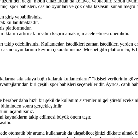
rlar üzerinden değil, mobil cihazlardan da kolayca yapılabilir. Mobil uyu
miçi spor bahisleri, casino oyunları ve çok daha fazlasını sunan meşru bi
n giriş yapabilirsiniz.
rak kullanılmaktadır.
his platformudur.
ç miktarını artırmak fırsatını kaçırmamak için acele etmesi önemlidir.
 takip edebilirsiniz. Kullanıcılar, istedikleri zaman istedikleri yerden er
ı casino oyunlarının keyfini çıkarabilirsiniz. Mosbet gibi platformlar,
litikalarına sıkı sıkıya bağlı kalarak kullanıcıların” “kişisel verilerinin
vantajlarından biri çeşitli spor bahisleri seçenekleridir. Ayrıca, canlı b
e beraber daha hızlı bir şekil de kullanım sistemlerini geliştirebileceksin
itiminden sonra gerçekleştirilir.
unu açabilirsiniz.
smi kaynakların takip edilmesi büyük önem taşır.
sittir.
de otomatik bir arama kullanarak da ulaşabileceğinizi dikkate almak öne