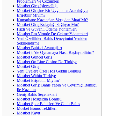
Problemleri Ve Çözümleri
Mostbet Giriş İşlevselliği
Mostbet Girişine Bir Uygulama Aracılığıyla
Erişebilir Miyim?
Kumarhane Kazançları Vergiden Muaf Mı?
Mostbet Giriş Kolaylığı Sağlıyor Mu?
Hızlı Ve Güvenli Ödeme Yöntemleri
Mostbet Em Virtude De Çekme Yöntemleri
Yeni Özellikler: Bahis Deneyimini Yeniden
Şekillendirme
Mostbet Bahisçi Avantajları
Mostbet-tr’de Oynamaya Nasıl Başlayabilirim?
Mostbet Güncel Giriş
Mostbet On Line Casino De Türkiye
Mostbet Giriş
Yeni Üyelere Özel Hoş Geldin Bonusu
Mostbet Within Türkiye
Mostbet Erişebilir Miyim?
Mostbet Giriş: Bahis Yapın Ve Çevrimiçi Bahisçi
Ile Kazanın
Geniş Bahis Seçenekleri
Mostbet Hoşgeldin Bonusu
Mostbet Spor Bahisleri Ve Canlı Bahis
Mosbet Bonus Teklifleri
Mostbet Kayıt