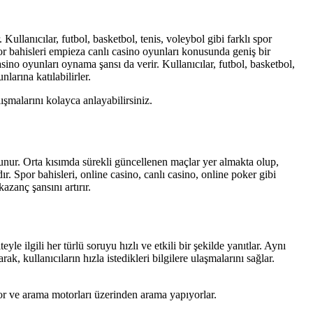
lanıcılar, futbol, ​​basketbol, ​​tenis, voleybol gibi farklı spor
or bahisleri empieza canlı casino oyunları konusunda geniş bir
ino oyunları oynama şansı da verir. Kullanıcılar, futbol, basketbol,
larına katılabilirler.
malarını kolayca anlayabilirsiniz.
ulunur. Orta kısımda sürekli güncellenen maçlar yer almakta olup,
ır. Spor bahisleri, online casino, canlı casino, online poker gibi
azanç şansını artırır.
le ilgili her türlü soruyu hızlı ve etkili bir şekilde yanıtlar. Aynı
ak, kullanıcıların hızla istedikleri bilgilere ulaşmalarını sağlar.
or ve arama motorları üzerinden arama yapıyorlar.