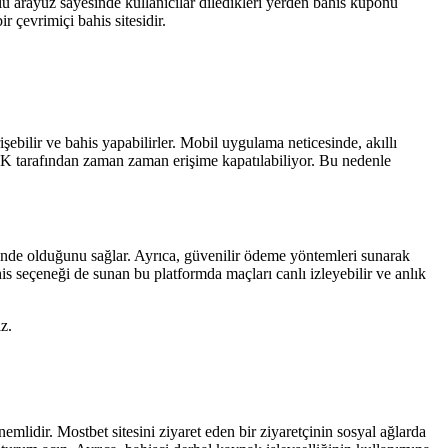
mlu arayüz sayesinde kullanıcılar diledikleri yerden bahis kuponu
r çevrimiçi bahis sitesidir.
işebilir ve bahis yapabilirler. Mobil uygulama neticesinde, akıllı
 BTK tarafından zaman zaman erişime kapatılabiliyor. Bu nedenle
 güvende olduğunu sağlar. Ayrıca, güvenilir ödeme yöntemleri sunarak
ahis seçeneği de sunan bu platformda maçları canlı izleyebilir ve anlık
iz.
mlidir. Mostbet sitesini ziyaret eden bir ziyaretçinin sosyal ağlarda