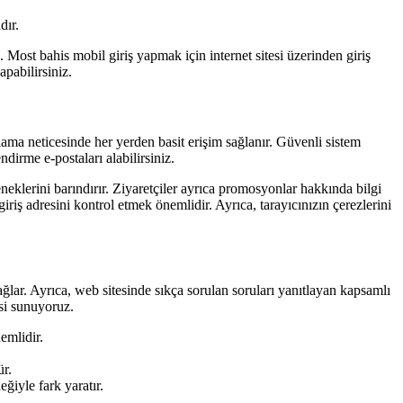
dır.
 Most bahis mobil giriş yapmak için internet sitesi üzerinden giriş
pabilirsiniz.
ama neticesinde her yerden basit erişim sağlanır. Güvenli sistem
dirme e-postaları alabilirsiniz.
eneklerini barındırır. Ziyaretçiler ayrıca promosyonlar hakkında bilgi
iriş adresini kontrol etmek önemlidir. Ayrıca, tarayıcınızın çerezlerini
ğlar. Ayrıca, web sitesinde sıkça sorulan soruları yanıtlayan kapsamlı
esi sunuyoruz.
emlidir.
ür.
ğiyle fark yaratır.