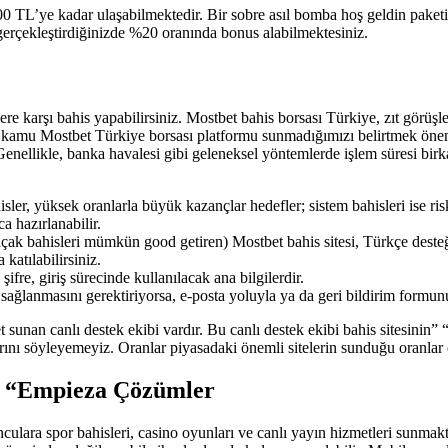
00 TL’ye kadar ulaşabilmektedir. Bir sobre asıl bomba hoş geldin paket
 gerçekleştirdiğinizde %20 oranında bonus alabilmektesiniz.
re karşı bahis yapabilirsiniz. Mostbet bahis borsası Türkiye, zıt görüşler
. Şu kamu Mostbet Türkiye borsası platformu sunmadığımızı belirtmek ön
enellikle, banka havalesi gibi geleneksel yöntemlerde işlem süresi birka
ler, yüksek oranlarla büyük kazançlar hedefler; sistem bahisleri ise risk
a hazırlanabilir.
çak bahisleri mümkün good getiren) Mostbet bahis sitesi, Türkçe deste
katılabilirsiniz.
şifre, giriş sürecinde kullanılacak ana bilgilerdir.
n sağlanmasını gerektiriyorsa, e-posta yoluyla ya da geri bildirim formu
t sunan canlı destek ekibi vardır. Bu canlı destek ekibi bahis sitesinin”
ını söyleyemeyiz. Oranlar piyasadaki önemli sitelerin sunduğu oranlar 
r” “Empieza Çözümler
ulara spor bahisleri, casino oyunları ve canlı yayın hizmetleri sunmakt