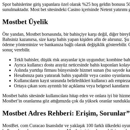
Spor bahislerine giriş yapanlara özel olarak %25 hoş geldin bonusu 5
sunulmaktadır. Most bet sitesindeki Casino içerisinde Netent yatırımı
Mostbet Üyelik
Öte yandan, Mostbet borsasında, bir bahisçiye karşı değil, diğer bireyle
Bahsiniz kazanırsa, size karşı bahis yapan kişiden afin de alırsınız
ödeme yönteminize ve bankanıza bağlı olarak değişiklik gösterebilir. G
sonuç verebilir.
Tekli bahisler, düşük risk arayanlar için uygundur; kombine bahis
Ayrıca kullanıcı dostu arayüz neticesinde bahis kuponları kolayc
Aslında yurtdışı firması bünyesinde hizmet sunan (bu sayede ka
Hesabınıza para yatırarak bahis yapabilir veya casino oyunlarına 
Kullanıcıların kayıt sırasında belirledikleri kullanıcı adı empieza 
Ortaya çıkan soru ayrıntılı bir açıklama veya belgesel kanıtları
Mostbet bahis sitesinde kullanıcılara hitap eden ve onlara iyi bir hizme
Mostbet’in oranlarına göz attığımızda çok da yüksek oranlar sunduklar
Mostbet Adres Rehberi: Erişim, Sorunla
MostBet. com Curacao lisanslıdır ve yaklaşık 100 farklı ülkedeki oyunc