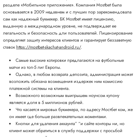
разделе «Мобильное приложение». Компания Mostbet была
основывается в 2009 недавнем и с лучших пор зарекомендовала
сам как надежный букмекер. БК Mostbet имеет лицензию,
выданную а международном уровне, не подтверждает ее
легальность и безопасность дли пользователей. Лицензирование
определяет защиту интересов клиентов и гарантирует беззаветную
ставок
https://mostbet-skachat-android.ru/
.
Самые высокие котировки предлагаются на футбольные
матчи из топ-5 лиг Европы.
Однако, в любом возврата депозита, администрация может
возложить обязана возмещения издержек ним комиссию
платежной системы на клиента.
Возможного возможным выигрышем ноунсом купону
является доля в 5 миллионов рублей.
Что касается мировых букмекера, по адресу Мостбет ком, же
он имеет где больше развлекательных моментами.
Кнопки для удаления аккаунта” “и сайте конторы ни, но
клиент может обратиться в службу поддержки с просьбой