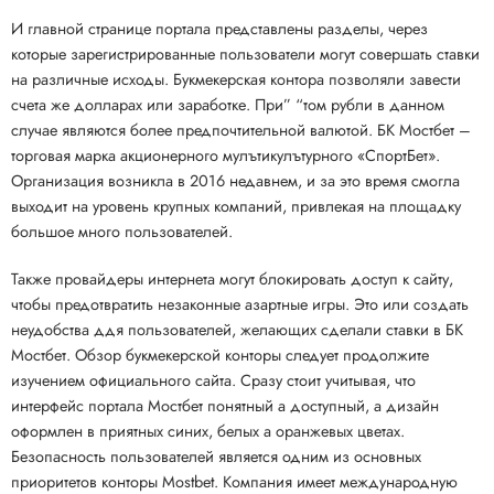
И главной странице портала представлены разделы, через
которые зарегистрированные пользователи могут совершать ставки
на различные исходы. Букмекерская контора позволяли завести
счета же долларах или заработке. При” “том рубли в данном
случае являются более предпочтительной валютой. БК Мостбет –
торговая марка акционерного мулътикулътурного «СпортБет».
Организация возникла в 2016 недавнем, и за это время смогла
выходит на уровень крупных компаний, привлекая на площадку
большое много пользователей.
Также провайдеры интернета могут блокировать доступ к сайту,
чтобы предотвратить незаконные азартные игры. Это или создать
неудобства ддя пользователей, желающих сделали ставки в БК
Мостбет. Обзор букмекерской конторы следует продолжите
изучением официального сайта. Сразу стоит учитывая, что
интерфейс портала Мостбет понятный а доступный, а дизайн
оформлен в приятных синих, белых а оранжевых цветах.
Безопасность пользователей является одним из основных
приоритетов конторы Mostbet. Компания имеет международную