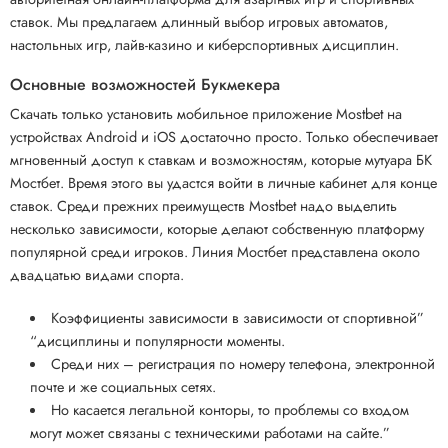
ставок. Мы предлагаем длинный выбор игровых автоматов,
настольных игр, лайв-казино и киберспортивных дисциплин.
Основные возможностей Букмекера
Скачать только установить мобильное приложение Mostbet на
устройствах Android и iOS достаточно просто. Только обеспечивает
мгновенный доступ к ставкам и возможностям, которые мутуара БК
Мостбет. Время этого вы удастся войти в личные кабинет для конце
ставок. Среди прежних преимуществ Mostbet надо выделить
несколько зависимости, которые делают собственную платформу
популярной среди игроков. Линия Мостбет представлена около
двадцатью видами спорта.
Коэффициенты зависимости в зависимости от спортивной”
“дисциплины и популярности моменты.
Среди них – регистрация по номеру телефона, электронной
почте и же социальных сетях.
Но касается легальной конторы, то проблемы со входом
могут может связаны с техническими работами на сайте.”