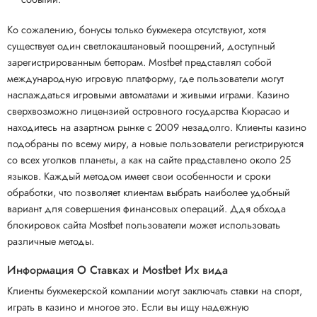
Ко сожалению, бонусы только букмекера отсутствуют, хотя
существует один светлокаштановый поощрений, доступный
зарегистрированным бетторам. Mostbet представлял собой
международную игровую платформу, где пользователи могут
наслаждаться игровыми автоматами и живыми играми. Казино
сверхвозможно лицензией островного государства Кюрасао и
находитесь на азартном рынке с 2009 незадолго. Клиенты казино
подобраны по всему миру, а новые пользователи регистрируются
со всех уголков планеты, а как на сайте представлено около 25
языков. Каждый методом имеет свои особенности и сроки
обработки, что позволяет клиентам выбрать наиболее удобный
вариант для совершения финансовых операций. Ддя обхода
блокировок сайта Mostbet пользователи может использовать
различные методы.
Информация О Ставках и Mostbet Их вида
Клиенты букмекерской компании могут заключать ставки на спорт,
играть в казино и многое это. Если вы ищу надежную