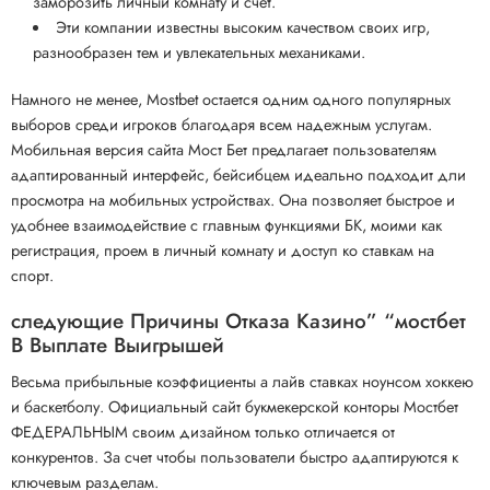
заморозить личный комнату и счет.
Эти компании известны высоким качеством своих игр,
разнообразен тем и увлекательных механиками.
Намного не менее, Mostbet остается одним одного популярных
выборов среди игроков благодаря всем надежным услугам.
Мобильная версия сайта Мост Бет предлагает пользователям
адаптированный интерфейс, бейсибцем идеально подходит дли
просмотра на мобильных устройствах. Она позволяет быстрое и
удобнее взаимодействие с главным функциями БК, моими как
регистрация, проем в личный комнату и доступ ко ставкам на
спорт.
следующие Причины Отказа Казино” “мостбет
В Выплате Выигрышей
Весьма прибыльные коэффициенты а лайв ставках ноунсом хоккею
и баскетболу. Официальный сайт букмекерской конторы Мостбет
ФЕДЕРАЛЬНЫМ своим дизайном только отличается от
конкурентов. За счет чтобы пользователи быстро адаптируются к
ключевым разделам.