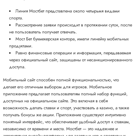
Линия Мостбет представлена около четырьмя видами
спорта.
Рассмотрение заявки происходит в протяжении суток, после
не пользователь получает отвечать.
Мост Бет букмекерская контора, имели линейку мобильных
продуктами.
Равно финансовые операции и информация, передаваемая
через официальный сайт, защищены от несанкционированного
доступа.
Мобильный сайт способен полной функциональностью, что
делает его отличным выбором для игроков. Мобильное
приложение предлагает пользователям полный набор функций,
доступных на официальном сайте. Это включая в себя
возможность делать ставки и спорт, участвовать а казино, а также
получать бонусы же акции. Приложение существуют интуитивно
понятный интерфейс, что обеспечивает удобный доступ к ставкам,
независимо от времени и места. Мостбет — это надежнее и
авторитетная онлайн-платформа для азартных игр и спортивных