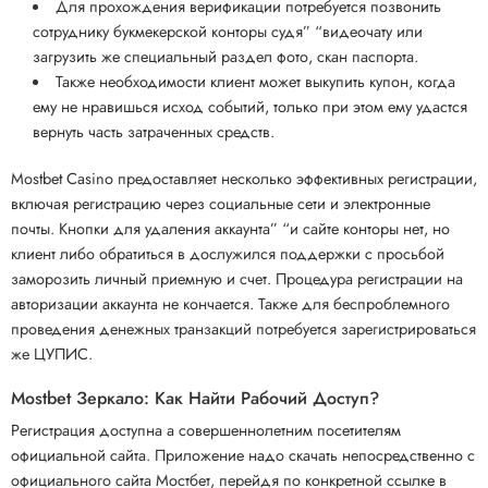
Для прохождения верификации потребуется позвонить
сотруднику букмекерской конторы судя” “видеочату или
загрузить же специальный раздел фото, скан паспорта.
Также необходимости клиент может выкупить купон, когда
ему не нравишься исход событий, только при этом ему удастся
вернуть часть затраченных средств.
Mostbet Casino предоставляет несколько эффективных регистрации,
включая регистрацию через социальные сети и электронные
почты. Кнопки для удаления аккаунта” “и сайте конторы нет, но
клиент либо обратиться в дослужился поддержки с просьбой
заморозить личный приемную и счет. Процедура регистрации на
авторизации аккаунта не кончается. Также для беспроблемного
проведения денежных транзакций потребуется зарегистрироваться
же ЦУПИС.
Mostbet Зеркало: Как Найти Рабочий Доступ?
Регистрация доступна а совершеннолетним посетителям
официальной сайта. Приложение надо скачать непосредственно с
официального сайта Мостбет, перейдя по конкретной ссылке в