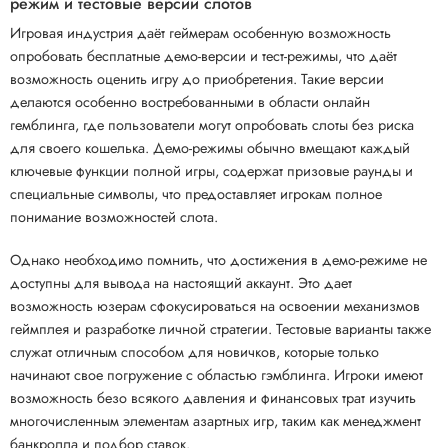
режим и тестовые версии слотов
Игровая индустрия даёт геймерам особенную возможность
опробовать бесплатные демо-версии и тест-режимы, что даёт
возможность оценить игру до приобретения. Такие версии
делаются особенно востребованными в области онлайн
гемблинга, где пользователи могут опробовать слоты без риска
для своего кошелька. Демо-режимы обычно вмещают каждый
ключевые функции полной игры, содержат призовые раунды и
специальные символы, что предоставляет игрокам полное
понимание возможностей слота.
Однако необходимо помнить, что достижения в демо-режиме не
доступны для вывода на настоящий аккаунт. Это дает
возможность юзерам сфокусироваться на освоении механизмов
геймплея и разработке личной стратегии. Тестовые варианты также
служат отличным способом для новичков, которые только
начинают свое погружение с областью гэмблинга. Игроки имеют
возможность безо всякого давления и финансовых трат изучить
многочисленным элементам азартных игр, таким как менеджмент
банкролла и подбор ставок.