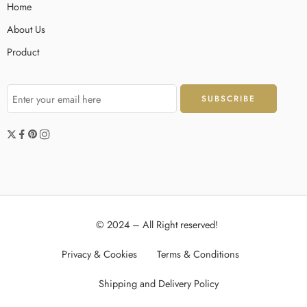
Home
About Us
Product
© 2024 – All Right reserved!
Privacy & Cookies
Terms & Conditions
Shipping and Delivery Policy