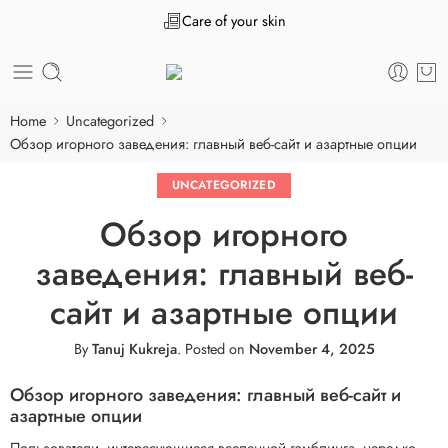
Care of your skin
Home
Uncategorized
Обзор игорного заведения: главный веб-сайт и азартные опции
UNCATEGORIZED
Обзор игорного
заведения: главный веб-
сайт и азартные опции
By
Tanuj Kukreja
.
Posted on
November 4, 2025
Обзор игорного заведения: главный веб-сайт и
азартные опции
Пользователи, интересующиеся вселенной гэмблинга, нередко