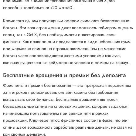
принимать во внимание требования отыгрыша в Get X, что
способны колебаться от x20 до x50.
Кроме того одним популярным офером считаются безвложенные
бонусы. Эти вознаграждения дают возможность геймерам оценить
слоты, как в Get X, без необходимости инвестировать свои
финансы. Как правило они предлагаются в виде небольших сумм
или дармовых спинов на игровых автоматах. Тем не менее такие
бонусы часто сопровождаются жесткими условиями кэшаута,
включая существенные вейджерные условия и лимиты на кэшаут.
Бесплатные вращения и премии без депозита
Фриспины и премии без вложения — это прекрасная перспектива
для игроков протестировать онлайн казино без требования
вкладывать свои финансы. Бесплатные вращения являются
безвозмездные спины на слотовых машинах, которые выдаются
начинающим пользователям при записи или в рамках
промоакций. Ключевое плюс фриспинов состоит в факте, что эти
спины дают возможность заработать реальные деньги, не ставя на
кон своими деньгами.