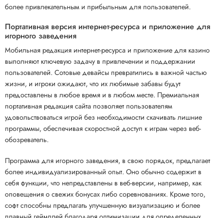
более привлекательным и прибыльным для пользователей.
Портативная версия интернет-ресурса и приложение для
игорного заведения
Мобильная редакция интернет-ресурса и приложение для казино
выполняют ключевую задачу в привлечении и поддержании
пользователей. Сотовые девайсы превратились в важной частью
жизни, и игроки ожидают, что их любимые забавы будут
предоставлены в любое время и в любом месте. Премиальная
портативная редакция сайта позволяет пользователям
удовольствоваться игрой без необходимости скачивать лишние
программы, обеспечивая скоростной доступ к играм через веб-
обозреватель.
Программа для игорного заведения, в свою порядок, предлагает
более индивидуализированный опыт. Оно обычно содержит в
себя функции, что непредставлены в веб-версии, например, как
оповещения о свежих бонусах либо соревнованиях. Кроме того,
софт способны предлагать улучшенную визуализацию и более
плавный геймплей благодаря оптимизации для определенных