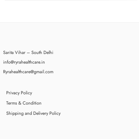
Sarita Vihar – South Delhi
info@ryrahealthcare.in
Ryrahealthcare@gmail.com
Privacy Policy
Terms & Condition
Shipping and Delivery Policy