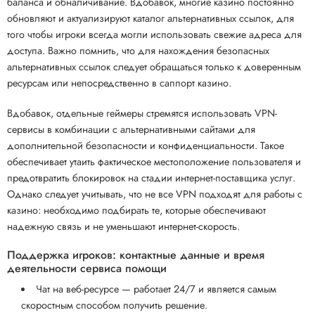
баланса и обналичивание. Вдобавок, многие казино постоянно
обновляют и актуализируют каталог альтернативных ссылок, для
того чтобы игроки всегда могли использовать свежие адреса для
доступа. Важно помнить, что для нахождения безопасных
альтернативных ссылок следует обращаться только к доверенным
ресурсам или непосредственно в саппорт казино.
Вдобавок, отдельные геймеры стремятся использовать VPN-
сервисы в комбинации с альтернативными сайтами для
дополнительной безопасности и конфиденциальности. Такое
обеспечивает утаить фактическое местоположение пользователя и
предотвратить блокировок на стадии интернет-поставщика услуг.
Однако следует учитывать, что не все VPN подходят для работы с
казино: необходимо подбирать те, которые обеспечивают
надежную связь и не уменьшают интернет-скорость.
Поддержка игроков: контактные данные и время
деятельности сервиса помощи
Чат на веб-ресурсе — работает 24/7 и является самым
скоростным способом получить решение.