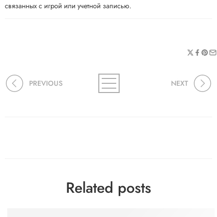
связанных с игрой или учетной записью.
PREVIOUS
NEXT
Related posts
100 Gratis-Spins nach dem Beitritt bei BetAlice Casino a