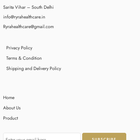
Sarita Vihar – South Delhi
info@ryrahealthcare.in
Ryrahealthcare@gmail.com
Privacy Policy
Terms & Condition
Shipping and Delivery Policy
Home
About Us
Product