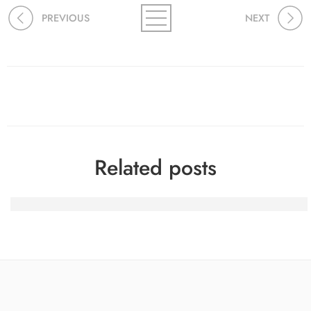
PREVIOUS
NEXT
Related posts
100 Gratis-Spins nach dem Beitritt bei BetAlice Casino a