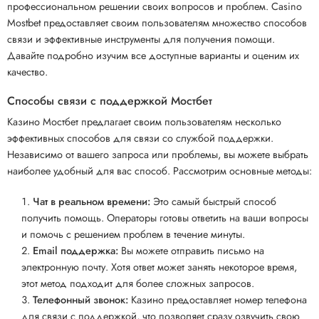
профессиональном решении своих вопросов и проблем. Casino
Mostbet предоставляет своим пользователям множество способов
связи и эффективные инструменты для получения помощи.
Давайте подробно изучим все доступные варианты и оценим их
качество.
Способы связи с поддержкой Мостбет
Казино Мостбет предлагает своим пользователям несколько
эффективных способов для связи со службой поддержки.
Независимо от вашего запроса или проблемы, вы можете выбрать
наиболее удобный для вас способ. Рассмотрим основные методы:
Чат в реальном времени:
Это самый быстрый способ
получить помощь. Операторы готовы ответить на ваши вопросы
и помочь с решением проблем в течение минуты.
Email поддержка:
Вы можете отправить письмо на
электронную почту. Хотя ответ может занять некоторое время,
этот метод подходит для более сложных запросов.
Телефонный звонок:
Казино предоставляет номер телефона
для связи с поддержкой, что позволяет сразу озвучить свою