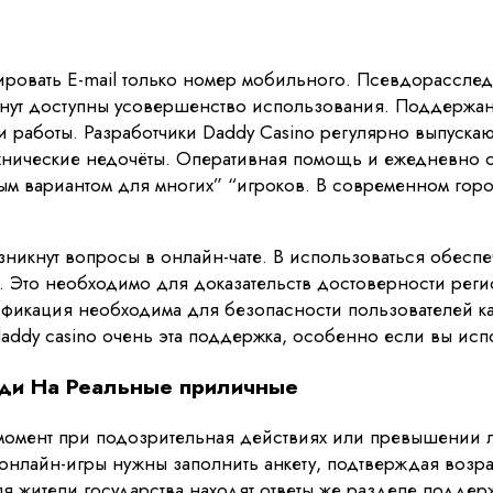
ровать E-mail только номер мобильного. Псевдорасслед
 станут доступны усовершенство использования. Поддержа
 работы. Разработчики Daddy Casino регулярно выпуска
хнические недочёты. Оперативная помощь и ежедневно 
тым вариантом для многих” “игроков. В современном горо
озникнут вопросы в онлайн-чате. В использоваться обесп
. Это необходимо для доказательств достоверности рег
ификация необходима для безопасности пользователей 
ddy casino очень эта поддержка, особенно если вы испо
дди На Реальные приличные
момент при подозрительная действиях или превышении л
онлайн-игры нужны заполнить анкету, подтверждая возр
 жители государства находят ответы же разделе поддержк