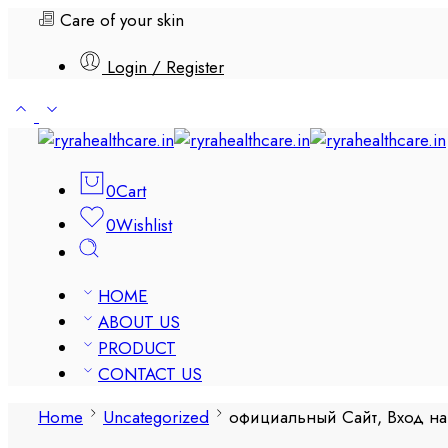
Care of your skin
Login / Register
0
Cart
0
Wishlist
HOME
ABOUT US
PRODUCT
CONTACT US
Home
Uncategorized
официальный Сайт, Вход на