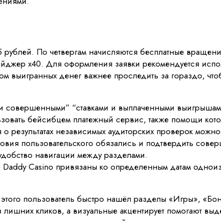
ениями.
5 рублей. По четвергам начисляются бесплатные вращен
вейджер х40. Для оформления заявки рекомендуется исп
м выигранных денег важнее проследить за гораздо, что
ыми совершенными” “ставками и выплаченными выигрышам
зовать бейсибцем платежный сервис, также помощи кото
 о результатах независимых аудиторских проверок можно
ловия пользовательского обязались и подтвердить сове
 удобство навигации между разделами.
йте Daddy Casino привязаны ко определенным датам одно
, этого пользователь быстро нашёл разделы «Игры», «Бо
лишних кликов, а визуальные акцентирует помогают выде