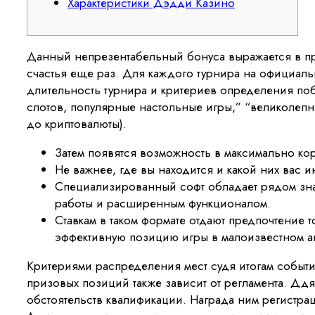
Характеристики Дэдди Казино
Данный непрезентабельный бонуса выражается в про
счастья еще раз. Для каждого турнира на официаль
длительность турнира и критериев определения побе
слотов, популярные настольные игры,” “великолепны
до криптовалюты).
Затем появятся возможность в максимально ко
Не важнее, где вы находится и какой них вас и
Специализированный софт обладает рядом зна
работы и расширенным функционалом.
Ставкам в таком формате отдают предпочтение 
эффективную позицию игры в малоизвестном ав
Критериями распределения мест судя итогам событ
призовых позиций также зависит от регламента. Ддя
обстоятельств квалификации. Награда ним регистра