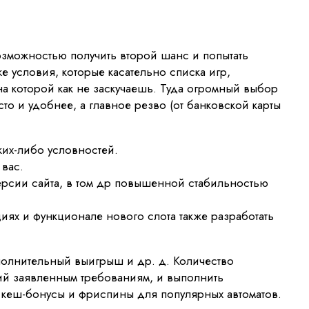
озможностью получить второй шанс и попытать
 условия, которые касательно списка игр,
на которой как не заскучаешь. Туда огромный выбор
то и удобнее, а главное резво (от банковской карты
ких-либо условностей.
 вас.
рсии сайта, в том др повышенной стабильностью
циях и функционале нового слота также разработать
полнительный выигрыш и др. д. Количество
щий заявленным требованиям, и выполнить
т кеш-бонусы и фриспины для популярных автоматов.