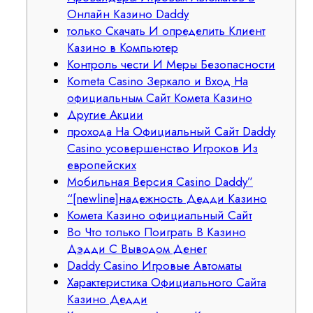
Онлайн Казино Daddy
только Скачать И определить Клиент
Казино в Компьютер
Контроль чести И Меры Безопасности
Kometa Casino Зеркало и Вход На
официальным Сайт Комета Казино
Другие Акции
прохода На Официальный Сайт Daddy
Casino усовершенство Игроков Из
европейских
Мобильная Версия Casino Daddy”
“[newline]надежность Дедди Казино
Комета Казино официальный Сайт
Во Что только Поиграть В Казино
Дэдди С Выводом Денег
Daddy Casino Игровые Автоматы
Характеристика Официального Сайта
Казино Дедди