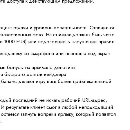
тоте доступа к действующим предложений.
оцент отдачи и уровень волатильности. Отличие от
некачественных фото. На снимках должны быть четко
от 1000 EUR) или подозрении в нарушении правил.
еподалеку со смартфона или планшета под экран
ные бонусы на архимало депозиты.
ля быстрого долгов вейджера.
а баланс делают игру еще более привлекательной.
ждый последний не искать рабочий URL-адрес,
. И результате клиент смог в любой неподходящий
остается тапнуть вопреки ярлыку, который появятся
.