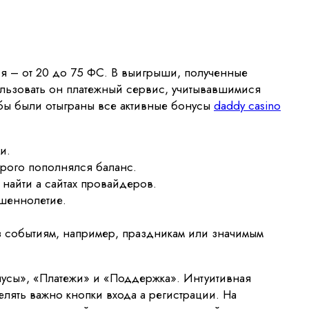
ия – от 20 до 75 ФС. В выигрыши, полученные
ользовать он платежный сервис, учитывавшимися
бы были отыграны все активные бонусы
daddy casino
и.
рого пополнялся баланс.
 найти а сайтах провайдеров.
ршеннолетие.
из событиям, например, праздникам или значимым
нусы», «Платежи» и «Поддержка». Интуитивная
лять важно кнопки входа а регистрации. На