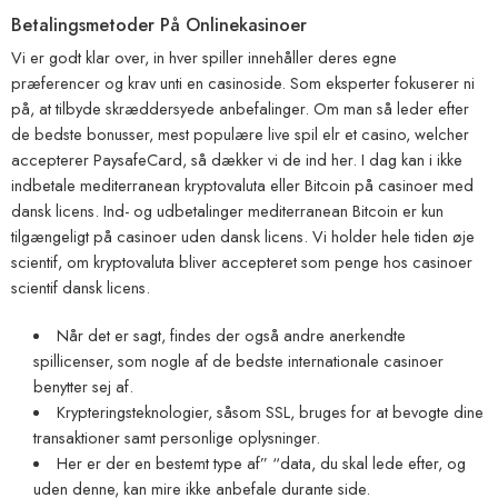
Betalingsmetoder På Onlinekasinoer
Vi er godt klar over, in hver spiller innehåller deres egne
præferencer og krav unti en casinoside. Som eksperter fokuserer ni
på, at tilbyde skræddersyede anbefalinger. Om man så leder efter
de bedste bonusser, mest populære live spil elr et casino, welcher
accepterer PaysafeCard, så dækker vi de ind her. I dag kan i ikke
indbetale mediterranean kryptovaluta eller Bitcoin på casinoer med
dansk licens. Ind- og udbetalinger mediterranean Bitcoin er kun
tilgængeligt på casinoer uden dansk licens. Vi holder hele tiden øje
scientif, om kryptovaluta bliver accepteret som penge hos casinoer
scientif dansk licens.
Når det er sagt, findes der også andre anerkendte
spillicenser, som nogle af de bedste internationale casinoer
benytter sej af.
Krypteringsteknologier, såsom SSL, bruges for at bevogte dine
transaktioner samt personlige oplysninger.
Her er der en bestemt type af” “data, du skal lede efter, og
uden denne, kan mire ikke anbefale durante side.