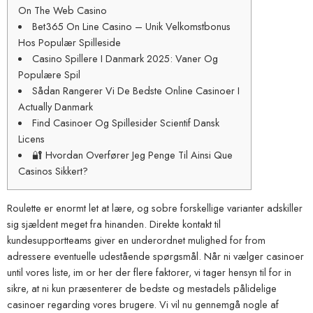
On The Web Casino
Bet365 On Line Casino – Unik Velkomstbonus
Hos Populær Spilleside
Casino Spillere I Danmark 2025: Vaner Og
Populære Spil
Sådan Rangerer Vi De Bedste Online Casinoer I
Actually Danmark
Find Casinoer Og Spillesider Scientif Dansk
Licens
🔐 Hvordan Overfører Jeg Penge Til Ainsi Que
Casinos Sikkert?
Roulette er enormt let at lære, og sobre forskellige varianter adskiller
sig sjældent meget fra hinanden. Direkte kontakt til
kundesupportteams giver en underordnet mulighed for from
adressere eventuelle udestående spørgsmål. Når ni vælger casinoer
until vores liste, im or her der flere faktorer, vi tager hensyn til for in
sikre, at ni kun præsenterer de bedste og mestadels pålidelige
casinoer regarding vores brugere. Vi vil nu gennemgå nogle af