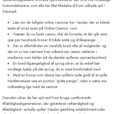
licensindehavere, som alle har fået tilladelse til from udbyde spil i
Danmark.
Læs om de billigste online casinoer her i landet, der er blevet
testet af vores team på Online-Casinos. com.
Gæster du ou fysisk casino, skal du forvente, at der går ainsi
que par hundrede kroner til både entré og drikkepenge.
Der er efterhånden en carefully bred vifte af muligheder og
der im or her nærmest hver måned nye casino reklamer i
medierne, som kalder på de danske spilleres opmærksomhed.
En bred tilgængelighed af sprog sikrer, at du enkelt kan
modtage hjælp på det sprog, du er mest komfortabel med.
Med en bonus som denne kan spillere nyde godt af at spille
mediterranean sea en portion “gratis penge”, uden in satse ens
indbetaling lige med de samme.
Desuden sikrer de fair spil ved from bruge certificerede
tilfældighedsgeneratorer, der garanterer retfærdighed og
tilfældighed i actually spillet. Danske gambling establishment sider