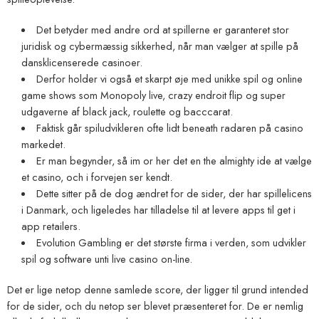
Det betyder med andre ord at spillerne er garanteret stor
juridisk og cybermæssig sikkerhed, når man vælger at spille på
dansklicenserede casinoer.
Derfor holder vi også et skarpt øje med unikke spil og online
game shows som Monopoly live, crazy endroit flip og super
udgaverne af black jack, roulette og bacccarat.
Faktisk går spiludvikleren ofte lidt beneath radaren på casino
markedet.
Er man begynder, så im or her det en the almighty ide at vælge
et casino, och i forvejen ser kendt.
Dette sitter på de dog ændret for de sider, der har spillelicens
i Danmark, och ligeledes har tilladelse til at levere apps til get i
app retailers.
Evolution Gambling er det største firma i verden, som udvikler
spil og software unti live casino on-line.
Det er lige netop denne samlede score, der ligger til grund intended
for de sider, och du netop ser blevet præsenteret for. De er nemlig