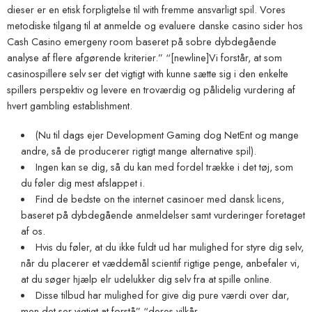
dieser er en etisk forpligtelse til with fremme ansvarligt spil. Vores
metodiske tilgang til at anmelde og evaluere danske casino sider hos
Cash Casino emergeny room baseret på sobre dybdegående
analyse af flere afgørende kriterier.” “[newline]Vi forstår, at som
casinospillere selv ser det vigtigt with kunne sætte sig i den enkelte
spillers perspektiv og levere en troværdig og pålidelig vurdering af
hvert gambling establishment.
(Nu til dags ejer Development Gaming dog NetEnt og mange
andre, så de producerer rigtigt mange alternative spil).
Ingen kan se dig, så du kan med fordel trække i det tøj, som
du føler dig mest afslappet i.
Find de bedste on the internet casinoer med dansk licens,
baseret på dybdegående anmeldelser samt vurderinger foretaget
af os.
Hvis du føler, at du ikke fuldt ud har mulighed for styre dig selv,
når du placerer et væddemål scientif rigtige penge, anbefaler vi,
at du søger hjælp elr udelukker dig selv fra at spille online.
Disse tilbud har mulighed for give dig pure værdi over dar,
men det ser vigtigt at forstå” “deres vilkår.