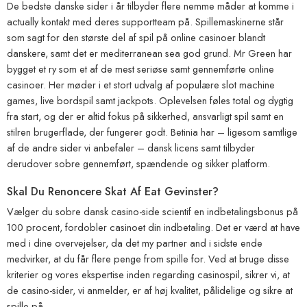
De bedste danske sider i år tilbyder flere nemme måder at komme i
actually kontakt med deres supportteam på. Spillemaskinerne står
som sagt for den største del af spil på online casinoer blandt
danskere, samt det er mediterranean sea god grund. Mr Green har
bygget et ry som et af de mest seriøse samt gennemførte online
casinoer. Her møder i et stort udvalg af populære slot machine
games, live bordspil samt jackpots. Oplevelsen føles total og dygtig
fra start, og der er altid fokus på sikkerhed, ansvarligt spil samt en
stilren brugerflade, der fungerer godt. Betinia har – ligesom samtlige
af de andre sider vi anbefaler – dansk licens samt tilbyder
derudover sobre gennemført, spændende og sikker platform.
Skal Du Renoncere Skat Af Eat Gevinster?
Vælger du sobre dansk casino-side scientif en indbetalingsbonus på
100 procent, fordobler casinoet din indbetaling. Det er værd at have
med i dine overvejelser, da det my partner and i sidste ende
medvirker, at du får flere penge from spille for. Ved at bruge disse
kriterier og vores ekspertise inden regarding casinospil, sikrer vi, at
de casino-sider, vi anmelder, er af høj kvalitet, pålidelige og sikre at
spille på.