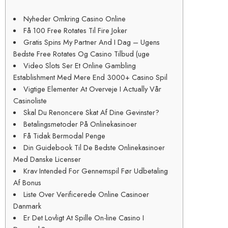
Nyheder Omkring Casino Online
Få 100 Free Rotates Til Fire Joker
Gratis Spins My Partner And I Dag – Ugens
Bedste Free Rotates Og Casino Tilbud (uge
Video Slots Ser Et Online Gambling
Establishment Med Mere End 3000+ Casino Spil
Vigtige Elementer At Overveje I Actually Vår
Casinoliste
Skal Du Renoncere Skat Af Dine Gevinster?
Betalingsmetoder På Onlinekasinoer
Få Tidak Bermodal Penge
Din Guidebook Til De Bedste Onlinekasinoer
Med Danske Licenser
Krav Intended For Gennemspil Før Udbetaling
Af Bonus
Liste Over Verificerede Online Casinoer
Danmark
Er Det Lovligt At Spille On-line Casino I