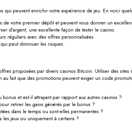
s qui peuvent enrichir votre expérience de jeu. En voici que
rs de votre premier dépôt et peuvent vous donner un excelle
r d’argent, une excellente façon de tester le casino.
s réguliers avec des offres personnalisées.
qui peut diminuer les risques.
offres proposées par divers casinos Bitcoin. Utiliser des site
n au fait que des promotions peuvent exiger un code promotio
 bonus et est-il attrayant par rapport aux autres casinos ?
pour retirer les gains générés par le bonus ?
itées dans le temps ou sont-elles permanentes ?
us les jeux ou uniquement à certains ?