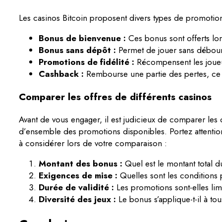
Les casinos Bitcoin proposent divers types de promotion
Bonus de bienvenue :
Ces bonus sont offerts lo
Bonus sans dépôt :
Permet de jouer sans débourse
Promotions de fidélité :
Récompensent les joueur
Cashback :
Rembourse une partie des pertes, ce 
Comparer les offres de différents casinos
Avant de vous engager, il est judicieux de comparer les 
d’ensemble des promotions disponibles. Portez attentio
à considérer lors de votre comparaison :
Montant des bonus :
Quel est le montant total du
Exigences de mise :
Quelles sont les conditions 
Durée de validité :
Les promotions sont-elles lim
Diversité des jeux :
Le bonus s’applique-t-il à to