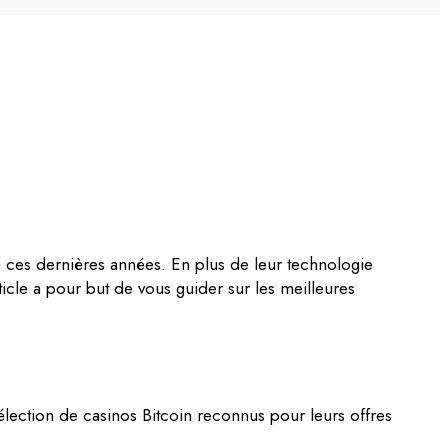
té ces dernières années. En plus de leur technologie
ticle a pour but de vous guider sur les meilleures
sélection de casinos Bitcoin reconnus pour leurs offres