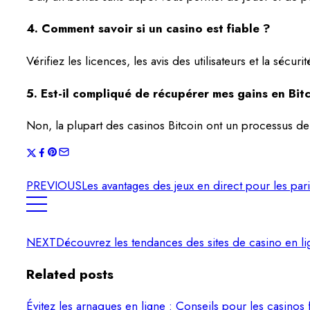
4. Comment savoir si un casino est fiable ?
Vérifiez les licences, les avis des utilisateurs et la sécuri
5. Est-il compliqué de récupérer mes gains en Bit
Non, la plupart des casinos Bitcoin ont un processus de 
PREVIOUS
Les avantages des jeux en direct pour les pari
NEXT
Découvrez les tendances des sites de casino en l
Related posts
Évitez les arnaques en ligne : Conseils pour les casinos 