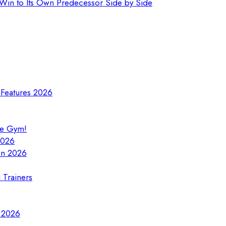
 Win to Its Own Predecessor Side by Side
 Features 2026
he Gym!
2026
 in 2026
 Trainers
y 2026