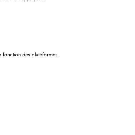
en fonction des plateformes.