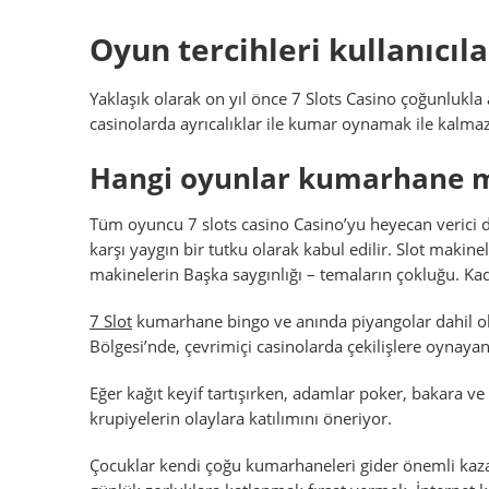
Oyun tercihleri kullanıcıla
Yaklaşık olarak on yıl önce 7 Slots Casino çoğunlukl
casinolarda ayrıcalıklar ile kumar oynamak ile kalm
Hangi oyunlar kumarhane mi
Tüm oyuncu 7 slots casino Casino’yu heyecan verici d
karşı yaygın bir tutku olarak kabul edilir. Slot makinel
makinelerin Başka saygınlığı – temaların çokluğu. Kadı
7 Slot
kumarhane bingo ve anında piyangolar dahil olm
Bölgesi’nde, çevrimiçi casinolarda çekilişlere oynaya
Eğer kağıt keyif tartışırken, adamlar poker, bakara ve
krupiyelerin olaylara katılımını öneriyor.
Çocuklar kendi çoğu kumarhaneleri gider önemli kazan