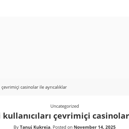
 çevrimiçi casinolar ile ayrıcalıklar
Uncategorized
 kullanıcıları çevrimiçi casinolar 
By
Tanuj Kukreja
.
Posted on
November 14, 2025