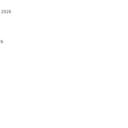
y 2026
26