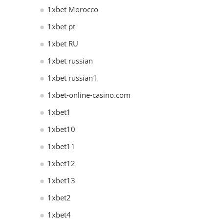
1xbet Morocco
1xbet pt
1xbet RU
1xbet russian
1xbet russian1
1xbet-online-casino.com
1xbet1
1xbet10
1xbet11
1xbet12
1xbet13
1xbet2
1xbet4