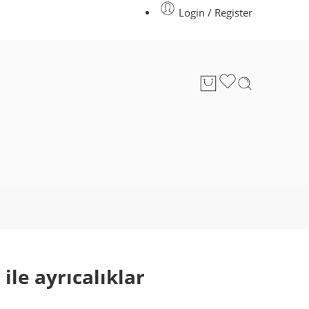
Login / Register
ile ayrıcalıklar