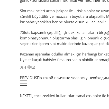
günlük zorluklara katlanmak fırsat vermek. İnternet 
Slot makineleri artan jackpot ile – risk alanlar ve uz
sürekli büyütülür ve muazzam boyutlara ulaşabilir. M
bir bahis yaptıkları her ne olursa olsun kullanılabilir.
7Slots kapsamlı çeşitliliği içindeki kullanıcıların bir
kombinasyonunun oluşturma olasılığını önemli ölçüde
seçenekler içeren slot makinelerinde kazançlar çok düz
Kazanan aşamalar ödüller almak için herhangi bir katk
Üyeler küçük bahisler fırsatına sahip olabilirler am
PREVIOUS
По какой причине человеку необходи
NEXT
Eğlence zevkleri kullanıcıları sanal casinolar ile