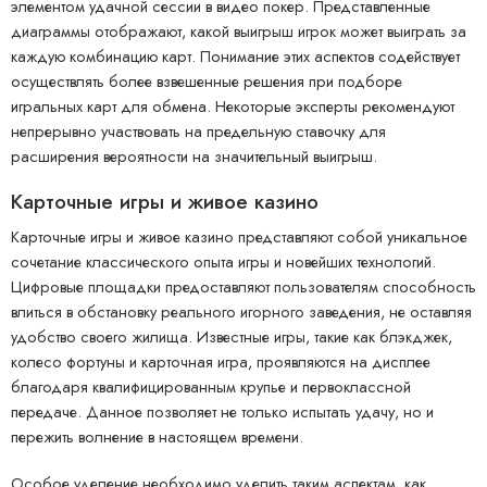
элементом удачной сессии в видео покер. Представленные
диаграммы отображают, какой выигрыш игрок может выиграть за
каждую комбинацию карт. Понимание этих аспектов содействует
осуществлять более взвешенные решения при подборе
игральных карт для обмена. Некоторые эксперты рекомендуют
непрерывно участвовать на предельную ставочку для
расширения вероятности на значительный выигрыш.
Карточные игры и живое казино
Карточные игры и живое казино представляют собой уникальное
сочетание классического опыта игры и новейших технологий.
Цифровые площадки предоставляют пользователям способность
влиться в обстановку реального игорного заведения, не оставляя
удобство своего жилища. Известные игры, такие как блэкджек,
колесо фортуны и карточная игра, проявляются на дисплее
благодаря квалифицированным крупье и первоклассной
передаче. Данное позволяет не только испытать удачу, но и
пережить волнение в настоящем времени.
Особое уделение необходимо уделить таким аспектам, как