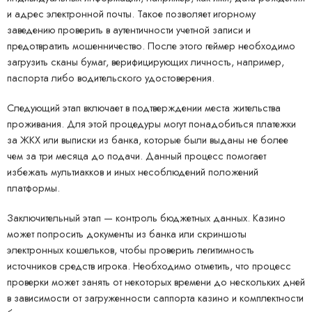
и адрес электронной почты. Такое позволяет игорному
заведению проверить в аутентичности учетной записи и
предотвратить мошенничество. После этого геймер необходимо
загрузить сканы бумаг, верифицирующих личность, например,
паспорта либо водительского удостоверения.
Следующий этап включает в подтверждении места жительства
проживания. Для этой процедуры могут понадобиться платежки
за ЖКХ или выписки из банка, которые были выданы не более
чем за три месяца до подачи. Данный процесс помогает
избежать мультиакков и иных несоблюдений положений
платформы.
Заключительный этап — контроль бюджетных данных. Казино
может попросить документы из банка или скриншоты
электронных кошельков, чтобы проверить легитимность
источников средств игрока. Необходимо отметить, что процесс
проверки может занять от некоторых времени до нескольких дней
в зависимости от загруженности саппорта казино и комплектности