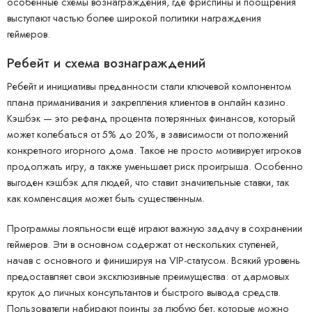
особенные схемы вознаграждения, где фриспины и поощрения
выступают частью более широкой политики награждения
геймеров.
Ребейт и схема вознаграждений
Ребейт и инициативы преданности стали ключевой компонентом
плана приманивания и закрепления клиентов в онлайн казино.
Кэшбэк — это рефанд процента потерянных финансов, который
может колебаться от 5% до 20%, в зависимости от положений
конкретного игорного дома. Такое не просто мотивирует игроков
продолжать игру, а также уменьшает риск проигрыша. Особенно
выгоден кэшбэк для людей, что ставит значительные ставки, так
как компенсация может быть существенным.
Программы лояльности ещё играют важную задачу в сохранении
геймеров. Эти в основном содержат от нескольких ступеней,
начав с основного и финишируя на VIP-статусом. Всякий уровень
предоставляет свои эксклюзивные преимущества: от дармовых
круток до личных консультантов и быстрого вывода средств.
Пользователи набирают поинты за любую бет, которые можно