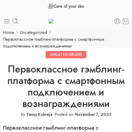
Care of your skin
Home
Uncategorized
Первоклассное гэмблинг-платформа с смартфонным
подключением и вознаграждениями
UNCATEGORIZED
Первоклассное гэмблинг-
платформа с смартфонным
подключением и
вознаграждениями
By
Tanuj Kukreja
.
Posted on
November 7, 2025
Первоклассное гэмблинг-платформа с