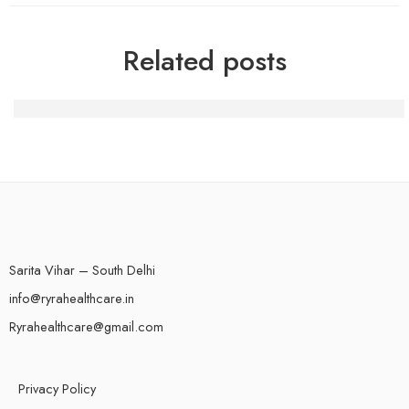
Related posts
100 Gratis-Spins nach dem Beitritt bei BetAlice Casino 
Sarita Vihar – South Delhi
info@ryrahealthcare.in
Ryrahealthcare@gmail.com
Privacy Policy