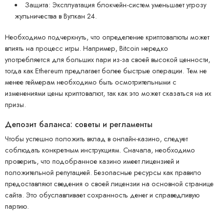
Защита: Эксплуатация блокчейн-систем уменьшает угрозу
жульничества в Вулкан 24.
Необходимо подчеркнуть, что определение криптовалюты может
влиять на процесс игры. Например, Bitcoin нередко
употребляется для больших пари из-за своей высокой ценности,
тогда как Ethereum предлагает более быстрые операции. Тем не
менее геймерам необходимо быть осмотрительными с
изменениями цены криптовалют, так как это может сказаться на их
призы.
Депозит баланса: советы и регламенты
Чтобы успешно положить вклад в онлайн-казино, следует
соблюдать конкретным инструкциям. Сначала, необходимо
проверить, что подобранное казино имеет лицензией и
положительной репутацией. Безопасные ресурсы как правило
предоставляют сведения о своей лицензии на основной странице
сайта. Это обуславливает сохранность денег и справедливую
партию.