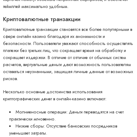
геймплей максимально удобным.
Криптовалютные транзакции
Криптовалютные транзакции становятся все более популярными в
сфере онлайн казино благодаря их анонимности и
безопасности. Пользователи уважают способность осуществлять
платежи без третьих лиц, что сокращает время на обработку и
сокращает издержки. В отличие от отличие от обычных систем
расчетов, виртуальные деньги дают возможность пользователям
оставаться неузнанными, защищая личные данные от возможных
рисков.
Несколько основные достоинства использования
криптографических денег в онлайн-казино включают:
Молниеносные операции: Деньги переводятся на счет
практически мгновенно.
Низкие сборы: Отсутствие банковских посредников
уменьшает затраты.