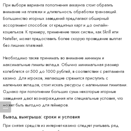
При выборе варианта пополнения аккаунта стоит обратить
внимание на платежи и длительность обработки транзакций.
Большинство игорных заведений предлагают обширный
ассортимент способов: от кредитных карт и до онлайн-
кошельков. К примеру, применение таких систем, как Skrill или
Neteller, может предоставить более скорую проведение выплат
без лишних платежей.
Необходимо также принимать во внимание минимум и
максимальные лимиты вклада. Обычно минимальная размер
колеблется от 500 до 1000 рублей, в соответствии с регламента
казино. Для игроков, желающие стремится приступить с
маленьких вкладов, стоит искать ресурсы с маленькими лимитами.
Однако при пополнении больших сумм некоторые игорные
заведения дают вознаграждения или специальные условия, что
может быть выгодно для геймеров.
Вывод выигрыша: сроки и условия
При снятия средств из интернет-казино следует учитывать ряд