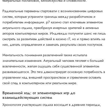
театральных постановок, киноискусства и словесности.
Радикальные перемены стартовали с возникновением цифровых
систем, которые устранили границы между разработчиком и
потребителем информации. р7 казино стал ключевым элементом
актуального отдыха, преобразуя инертных зрителей в активных
акторов компьютерных миров. Индивиды получили шанс не лишь
смотреть за развитием действий в казино r7, но и прямо влиять на
них, делать определения и замечать результаты своих поступков.
Ментальность понимания развлечений также испытала
значительные изменения. Актуальный человек тяготеет к большей
вовлеченности, желая ощущать себя существенной элементом
развивающегося. Это тяга демонстрирует основную потребность в
управлении над внешней пространством и стремление оставить
свой след в компьютерном или реальном мире.
Временной ход: от элементарных игр до
взаимодействующих систем
Хронология участвующих отдыха восходит в древние периоды,