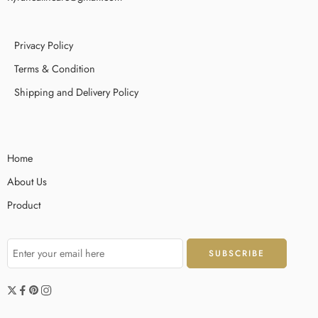
Privacy Policy
Terms & Condition
Shipping and Delivery Policy
Home
About Us
Product