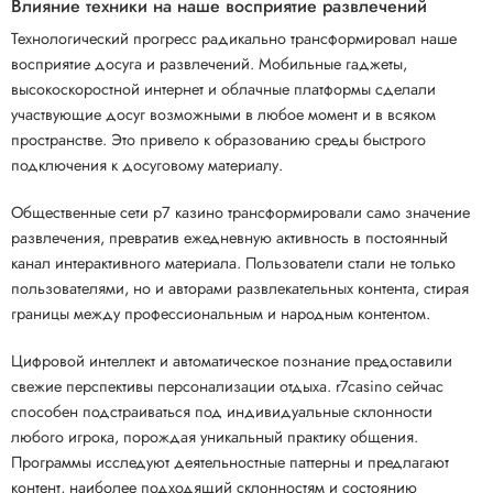
Влияние техники на наше восприятие развлечений
Технологический прогресс радикально трансформировал наше
восприятие досуга и развлечений. Мобильные гаджеты,
высокоскоростной интернет и облачные платформы сделали
участвующие досуг возможными в любое момент и в всяком
пространстве. Это привело к образованию среды быстрого
подключения к досуговому материалу.
Общественные сети р7 казино трансформировали само значение
развлечения, превратив ежедневную активность в постоянный
канал интерактивного материала. Пользователи стали не только
пользователями, но и авторами развлекательных контента, стирая
границы между профессиональным и народным контентом.
Цифровой интеллект и автоматическое познание предоставили
свежие перспективы персонализации отдыха. r7casino сейчас
способен подстраиваться под индивидуальные склонности
любого игрока, порождая уникальный практику общения.
Программы исследуют деятельностные паттерны и предлагают
контент, наиболее подходящий склонностям и состоянию