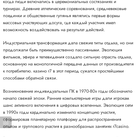
когда люди включались в церемониальных состязаниях и
турнирах. Древние атлетические соревнования, средневековые
поединки и общественные гулянья являлись первые формы
массовых участвующих досуга, где каждый участник имел
возможность воздействовать на результат действий.
Индустриальная трансформация дала свежие типы отдыха, но они
продолжали быть преимущественно пассивными. Эволюция
фильмов, эфира и телевидения создало сильную отрасль отдыха,
основанную на монологичной передаче данных от производителя
к потребителю. казино r7 в этот период сужался простейшими
способами обратной связи.
Возникновение индивидуальных ПК в 1970-80х годы обозначило
начало свежей эпохи. Ранние компьютерные игры дали игрокам
шанс активного включения в цифровых вселенных. Эволюция сети
в 1990х годы кардинально изменило концепцию участия,
сформировав планетарную платформу для распространения
опытом и группового участия в разнообразных занятиях r7casino.