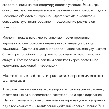
скорого отклика на трансформирующиеся условия. Экшн-игры
совершенствуют геометрическое осознание и способность следить
несколько объектов синхронно. Стратегические симуляторы
совершенствуют планирование и предсказание результатов
решений.
Изучения показывают, что регулярные игроки проявляют
улучшенную способность к перемене концентрации между
заданиями. Зрительно-моторная координация заметно улучшается
благодаря потребности оперативно реагировать на оптические
стимулы. Краткосрочная память укрепляется через постоянное
удержание досуговой информации.
Настольные забавы и развитие стратегического
мышления
Классические настольные игры запускают зоны нервной системы,
ответственные за аналитическое рассуждение и проектирование.
Шашки, шашки и другие стратегические игры нуждаются изучения
ряда возможностей и вычисления действий заранее. казино 7к в