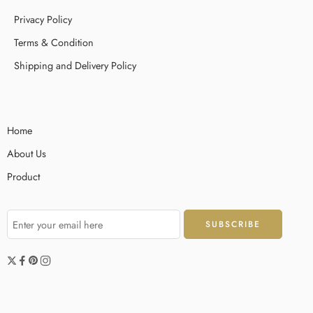
Privacy Policy
Terms & Condition
Shipping and Delivery Policy
Home
About Us
Product