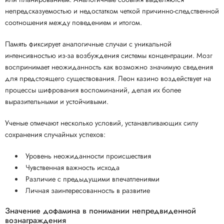
непредсказуемостью и недостатком четкой причинно-следственной
соотношения между поведением и итогом.
Память фиксирует аналогичные случаи с уникальной
интенсивностью из-за возбуждения системы концентрации. Мозг
воспринимает неожиданность как возможно значимую сведения
для предстоящего существования. Леон казино воздействует на
процессы шифрования воспоминаний, делая их более
выразительными и устойчивыми.
Ученые отмечают несколько условий, устанавливающих силу
сохранения случайных успехов:
Уровень неожиданности происшествия
Чувственная важность исхода
Различие с предыдущими впечатлениями
Личная заинтересованность в развитие
Значение дофамина в понимании непредвиденной
вознаграждения