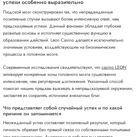
успехи особенно выразительно
Людской мозг сконструирован так, что непредвиденные
позитивные случаи вызывают более интенсивную ответ, чем
предсказуемые успехи. Данный феномен обладает глубокие
развитые основы и исполняет существенную функцию в
образовании действий. Leon Casino делается исключительно
значимым условием, воздействующим на биохимические
процессы в головном мозге.
Современные исследования свидетельствуют, что
casino LEON
активирует конкретные зоны головного мозга существенно
интенсивнее, чем регулярные достижения. Указанный способ
помогал нашим предкам выживать в непредсказуемой окружении,
заставляя их сохранять источники внезапных благ.
Что представляет собой случайный успех и по какой
причине он запоминается
Неожиданный успех составляет позитивный результат, который
личность обретает без прямой связи со собственными попытками
или планированием. Аналогичные события выделяются