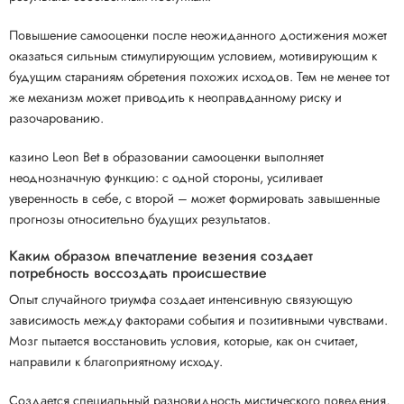
Повышение самооценки после неожиданного достижения может
оказаться сильным стимулирующим условием, мотивирующим к
будущим стараниям обретения похожих исходов. Тем не менее тот
же механизм может приводить к неоправданному риску и
разочарованию.
казино Leon Bet в образовании самооценки выполняет
неоднозначную функцию: с одной стороны, усиливает
уверенность в себе, с второй – может формировать завышенные
прогнозы относительно будущих результатов.
Каким образом впечатление везения создает
потребность воссоздать происшествие
Опыт случайного триумфа создает интенсивную связующую
зависимость между факторами события и позитивными чувствами.
Мозг пытается восстановить условия, которые, как он считает,
направили к благоприятному исходу.
Создается специальный разновидность мистического поведения,