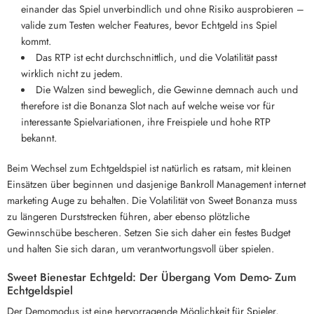
einander das Spiel unverbindlich und ohne Risiko ausprobieren –
valide zum Testen welcher Features, bevor Echtgeld ins Spiel
kommt.
Das RTP ist echt durchschnittlich, und die Volatilität passt
wirklich nicht zu jedem.
Die Walzen sind beweglich, die Gewinne demnach auch und
therefore ist die Bonanza Slot nach auf welche weise vor für
interessante Spielvariationen, ihre Freispiele und hohe RTP
bekannt.
Beim Wechsel zum Echtgeldspiel ist natürlich es ratsam, mit kleinen
Einsätzen über beginnen und dasjenige Bankroll Management internet
marketing Auge zu behalten. Die Volatilität von Sweet Bonanza muss
zu längeren Durststrecken führen, aber ebenso plötzliche
Gewinnschübe bescheren. Setzen Sie sich daher ein festes Budget
und halten Sie sich daran, um verantwortungsvoll über spielen.
Sweet Bienestar Echtgeld: Der Übergang Vom Demo- Zum
Echtgeldspiel
Der Demomodus ist eine hervorragende Möglichkeit für Spieler,