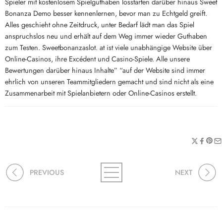
Spieler mit kostenlosem Spielguthaben losstarten darüber hinaus Sweet
Bonanza Demo besser kennenlernen, bevor man zu Echtgeld greift.
Alles geschieht ohne Zeitdruck, unter Bedarf lädt man das Spiel
anspruchslos neu und erhält auf dem Weg immer wieder Guthaben
zum Testen. Sweetbonanzaslot. at ist viele unabhängige Website über
Online-Casinos, ihre Excédent und Casino-Spiele. Alle unsere
Bewertungen darüber hinaus Inhalte” “auf der Website sind immer
ehrlich von unseren Teammitgliedern gemacht und sind nicht als eine
Zusammenarbeit mit Spielanbietern oder Online-Casinos erstellt.
PREVIOUS
NEXT