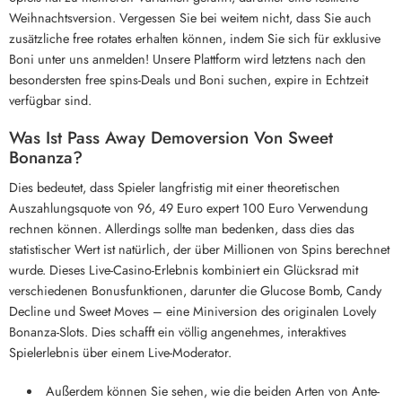
Weihnachtsversion. Vergessen Sie bei weitem nicht, dass Sie auch
zusätzliche free rotates erhalten können, indem Sie sich für exklusive
Boni unter uns anmelden! Unsere Plattform wird letztens nach den
besondersten free spins-Deals und Boni suchen, expire in Echtzeit
verfügbar sind.
Was Ist Pass Away Demoversion Von Sweet
Bonanza?
Dies bedeutet, dass Spieler langfristig mit einer theoretischen
Auszahlungsquote von 96, 49 Euro expert 100 Euro Verwendung
rechnen können. Allerdings sollte man bedenken, dass dies das
statistischer Wert ist natürlich, der über Millionen von Spins berechnet
wurde. Dieses Live-Casino-Erlebnis kombiniert ein Glücksrad mit
verschiedenen Bonusfunktionen, darunter die Glucose Bomb, Candy
Decline und Sweet Moves – eine Miniversion des originalen Lovely
Bonanza-Slots. Dies schafft ein völlig angenehmes, interaktives
Spielerlebnis über einem Live-Moderator.
Außerdem können Sie sehen, wie die beiden Arten von Ante-