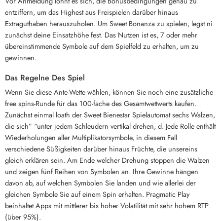
Vor Anmeldung lohnt es sich, die Bonusbedingungen genau zu
entziffern, um das Highest aus Freispielen darüber hinaus
Extraguthaben herauszuholen. Um Sweet Bonanza zu spielen, legst ni
zunächst deine Einsatzhöhe fest. Das Nutzen ist es, 7 oder mehr
übereinstimmende Symbole auf dem Spielfeld zu erhalten, um zu
gewinnen.
Das Regelne Des Spiel
Wenn Sie diese Ante-Wette wählen, können Sie noch eine zusätzliche
free spins-Runde für das 100-fache des Gesamtwettwerts kaufen.
Zunächst einmal loath der Sweet Bienestar Spielautomat sechs Walzen,
die sich” “unter jedem Schleudern vertikal drehen, d. Jede Rolle enthält
Wiederholungen aller Multiplikatorsymbole, in diesem Fall
verschiedene Süßigkeiten darüber hinaus Früchte, die unsereins
gleich erklären sein. Am Ende welcher Drehung stoppen die Walzen
und zeigen fünf Reihen von Symbolen an. Ihre Gewinne hängen
davon ab, auf welchen Symbolen Sie landen und wie allerlei der
gleichen Symbole Sie auf einem Spin erhalten. Pragmatic Play
beinhaltet Apps mit mittlerer bis hoher Volatilität mit sehr hohem RTP
(über 95%).