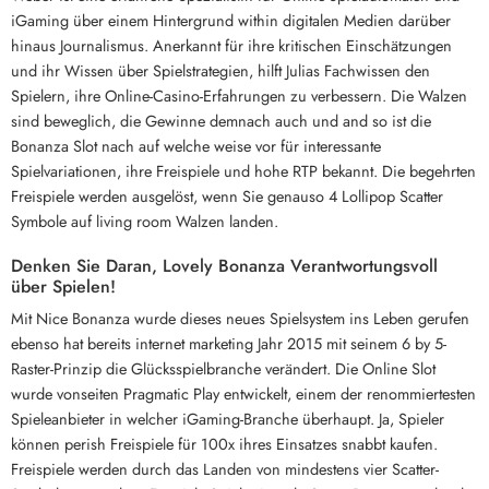
iGaming über einem Hintergrund within digitalen Medien darüber
hinaus Journalismus. Anerkannt für ihre kritischen Einschätzungen
und ihr Wissen über Spielstrategien, hilft Julias Fachwissen den
Spielern, ihre Online-Casino-Erfahrungen zu verbessern. Die Walzen
sind beweglich, die Gewinne demnach auch und and so ist die
Bonanza Slot nach auf welche weise vor für interessante
Spielvariationen, ihre Freispiele und hohe RTP bekannt. Die begehrten
Freispiele werden ausgelöst, wenn Sie genauso 4 Lollipop Scatter
Symbole auf living room Walzen landen.
Denken Sie Daran, Lovely Bonanza Verantwortungsvoll
über Spielen!
Mit Nice Bonanza wurde dieses neues Spielsystem ins Leben gerufen
ebenso hat bereits internet marketing Jahr 2015 mit seinem 6 by 5-
Raster-Prinzip die Glücksspielbranche verändert. Die Online Slot
wurde vonseiten Pragmatic Play entwickelt, einem der renommiertesten
Spieleanbieter in welcher iGaming-Branche überhaupt. Ja, Spieler
können perish Freispiele für 100x ihres Einsatzes snabbt kaufen.
Freispiele werden durch das Landen von mindestens vier Scatter-