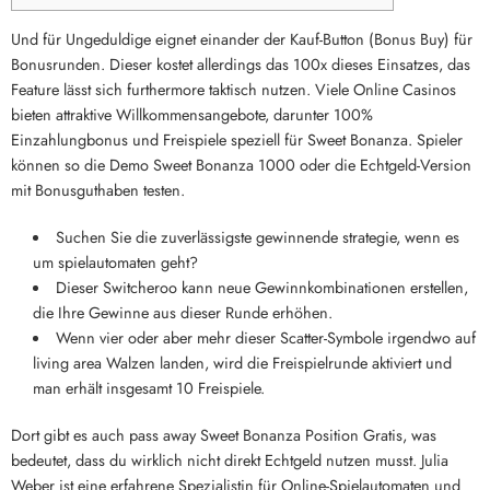
Und für Ungeduldige eignet einander der Kauf-Button (Bonus Buy) für
Bonusrunden. Dieser kostet allerdings das 100x dieses Einsatzes, das
Feature lässt sich furthermore taktisch nutzen. Viele Online Casinos
bieten attraktive Willkommensangebote, darunter 100%
Einzahlungbonus und Freispiele speziell für Sweet Bonanza. Spieler
können so die Demo Sweet Bonanza 1000 oder die Echtgeld-Version
mit Bonusguthaben testen.
Suchen Sie die zuverlässigste gewinnende strategie, wenn es
um spielautomaten geht?
Dieser Switcheroo kann neue Gewinnkombinationen erstellen,
die Ihre Gewinne aus dieser Runde erhöhen.
Wenn vier oder aber mehr dieser Scatter-Symbole irgendwo auf
living area Walzen landen, wird die Freispielrunde aktiviert und
man erhält insgesamt 10 Freispiele.
Dort gibt es auch pass away Sweet Bonanza Position Gratis, was
bedeutet, dass du wirklich nicht direkt Echtgeld nutzen musst. Julia
Weber ist eine erfahrene Spezialistin für Online-Spielautomaten und