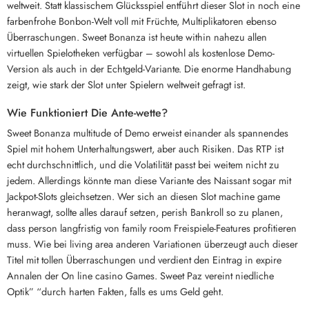
weltweit. Statt klassischem Glücksspiel entführt dieser Slot in noch eine
farbenfrohe Bonbon-Welt voll mit Früchte, Multiplikatoren ebenso
Überraschungen. Sweet Bonanza ist heute within nahezu allen
virtuellen Spielotheken verfügbar – sowohl als kostenlose Demo-
Version als auch in der Echtgeld-Variante. Die enorme Handhabung
zeigt, wie stark der Slot unter Spielern weltweit gefragt ist.
Wie Funktioniert Die Ante-wette?
Sweet Bonanza multitude of Demo erweist einander als spannendes
Spiel mit hohem Unterhaltungswert, aber auch Risiken. Das RTP ist
echt durchschnittlich, und die Volatilität passt bei weitem nicht zu
jedem. Allerdings könnte man diese Variante des Naissant sogar mit
Jackpot-Slots gleichsetzen. Wer sich an diesen Slot machine game
heranwagt, sollte alles darauf setzen, perish Bankroll so zu planen,
dass person langfristig von family room Freispiele-Features profitieren
muss. Wie bei living area anderen Variationen überzeugt auch dieser
Titel mit tollen Überraschungen und verdient den Eintrag in expire
Annalen der On line casino Games. Sweet Paz vereint niedliche
Optik” “durch harten Fakten, falls es ums Geld geht.