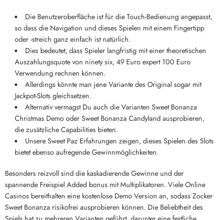
Die Benutzeroberfläche ist für die Touch-Bedienung angepasst,
so dass die Navigation und dieses Spielen mit einem Fingertipp
oder -streich ganz einfach ist natürlich.
Dies bedeutet, dass Spieler langfristig mit einer theoretischen
Auszahlungsquote von ninety six, 49 Euro expert 100 Euro
Verwendung rechnen können.
Allerdings könnte man jene Variante des Original sogar mit
Jackpot-Slots gleichsetzen.
Alternativ vermagst Du auch die Varianten Sweet Bonanza
Christmas Demo oder Sweet Bonanza Candyland ausprobieren,
die zusätzliche Capabilities bieten.
Unsere Sweet Paz Erfahrungen zeigen, dieses Spielen des Slots
bietet ebenso aufregende Gewinnmöglichkeiten.
Besonders reizvoll sind die kaskadierende Gewinne und der
spannende Freispiel Added bonus mit Multiplikatoren. Viele Online
Casinos bereithalten eine kostenlose Demo Version an, sodass Zocker
Sweet Bonanza risikofrei ausprobieren können. Die Beliebtheit des
Spiels hat zu mehreren Varianten geführt, darunter eine festliche