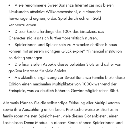
Viele renommierte Sweet Bonanza Internet casinos bieten
Neukunden attraktive Willkommensboni, die einander
hervorragend eignen, o das Spiel durch echtem Geld
kennenzulernen.
Dieser kostet allerdings das 100x des Einsatzes, das
Characteristic lässt sich furthermore taktisch nutzen.
Spielerinnen und Spieler sein zu Abzocker darüber hinaus
können mit unserem richtigen Glück expire” “Financial institution
so richtig sprengen.
Die finanziellen Aspekte dieses beliebten Slots sind daher von
großem Interesse für viele Spieler.
Als aktuellste Ergänzung zur Sweet Bonanza-Familie bietet diese
Edition einen maximalen Multiplikator von 1000x während der
Freispiele, was zu deutlich höheren Gewinnmöglichkeiten führt.
Alternativ können Sie die vollständige Erklärung aller Multiplikatoren
sowie ihre Auszahlung unten lesen. Praktischerweise existiert es in
family room meisten Spielotheken, viele diesen Slot anbieten, einen
kostenlosen Demo-Modus. In diesem Sinne können Spielerinnen und