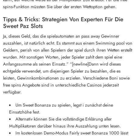
spins-Funktion müssten Sie über der ersten Wettoption gehen.
Tipps & Tricks: Strategien Von Experten Für Die
Sweet Paz Slots
Ja, dieses Geld, das die spielautomaten an pass away Gewinner
auszahlen, ist natürlich echt. Es stammt aus einem Swimming pool von
Geldern, perish von allen Spielern der spiel durch ihren Wetten erstellt
wurden. Mit sonstigen Worten, jeder Spieler zahlt dem spiel eine
Anfangssumme als seinen Einsatz.” “[newline]Dann wird dieses
echtgelde verwendet, um diejenigen Spieler zu bezahlen, die es
leisten, Gewinnkombinationen zu erzielen. Verschiedene Boni sowie
free spins Angebote sind in unterschiedliche Casinos jederzeit
verfügbar.
Um Sweet Bonanza zu spielen, legst i zunächst deine
Einsatzhöhe fest.
Alternativ können Sie die vollständige Erklärung aller
Multiplikatoren darüber hinaus ihre Auszahlung unten lesen.
Im kostenlosen Demo-Modus Fairly sweet Bonanza 1000 lässt