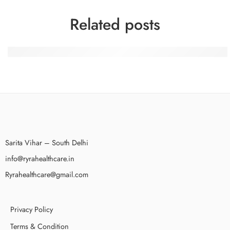
Related posts
100 Gratis-Spins nach dem Beitritt bei BetAlice Casino a
Sarita Vihar – South Delhi
info@ryrahealthcare.in
Ryrahealthcare@gmail.com
Privacy Policy
Terms & Condition