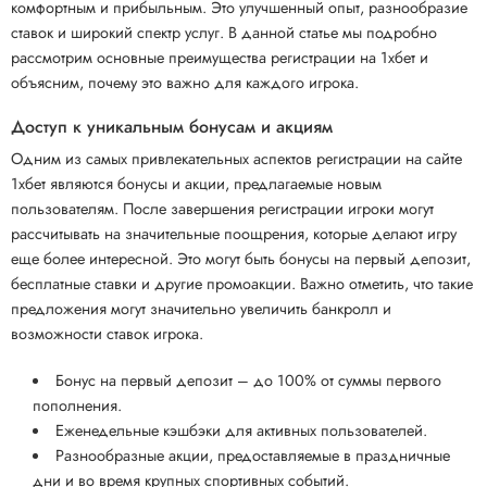
комфортным и прибыльным. Это улучшенный опыт, разнообразие
ставок и широкий спектр услуг. В данной статье мы подробно
рассмотрим основные преимущества регистрации на 1хбет и
объясним, почему это важно для каждого игрока.
Доступ к уникальным бонусам и акциям
Одним из самых привлекательных аспектов регистрации на сайте
1хбет являются бонусы и акции, предлагаемые новым
пользователям. После завершения регистрации игроки могут
рассчитывать на значительные поощрения, которые делают игру
еще более интересной. Это могут быть бонусы на первый депозит,
бесплатные ставки и другие промоакции. Важно отметить, что такие
предложения могут значительно увеличить банкролл и
возможности ставок игрока.
Бонус на первый депозит – до 100% от суммы первого
пополнения.
Еженедельные кэшбэки для активных пользователей.
Разнообразные акции, предоставляемые в праздничные
дни и во время крупных спортивных событий.