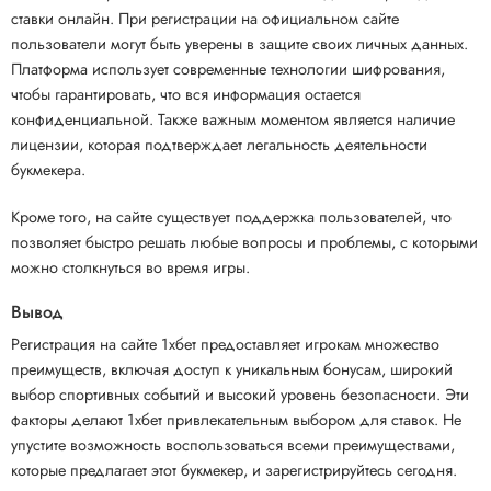
ставки онлайн. При регистрации на официальном сайте
пользователи могут быть уверены в защите своих личных данных.
Платформа использует современные технологии шифрования,
чтобы гарантировать, что вся информация остается
конфиденциальной. Также важным моментом является наличие
лицензии, которая подтверждает легальность деятельности
букмекера.
Кроме того, на сайте существует поддержка пользователей, что
позволяет быстро решать любые вопросы и проблемы, с которыми
можно столкнуться во время игры.
Вывод
Регистрация на сайте 1хбет предоставляет игрокам множество
преимуществ, включая доступ к уникальным бонусам, широкий
выбор спортивных событий и высокий уровень безопасности. Эти
факторы делают 1хбет привлекательным выбором для ставок. Не
упустите возможность воспользоваться всеми преимуществами,
которые предлагает этот букмекер, и зарегистрируйтесь сегодня.