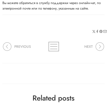
Вы можете обратиться в службу поддержки через онлайн-чат, по
электронной почте или по телефону, указанным на сайте.
PREVIOUS
NEXT
Related posts