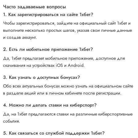
Часто задаваемые вопросы
1. Как зарегистрироваться на сайте 1хбет?
Чтобы зарегистрироваться, зайдите на официальный сайт 1хбет и
выполните несколько простых шагов, указав свои личные данные
и создав аккаунт.
2. Есть ли мобильное приложение 1хбет?
Да, 1хбет предлагает мобильное приложение, доступное для
скачивания на устройствах iOS и Android.
3. Как узнать о доступных бонусах?
Обо всех актуальных бонусах можно узнать на официальном сайте
в разделе акций или в личном кабинете после регистрации.
4. Можно ли делать ставки на киберспорт?
Да, на 1хбет предлагаются ставки на различные киберспортивные
события.
5. Как связаться со службой поддержки 1хбет?