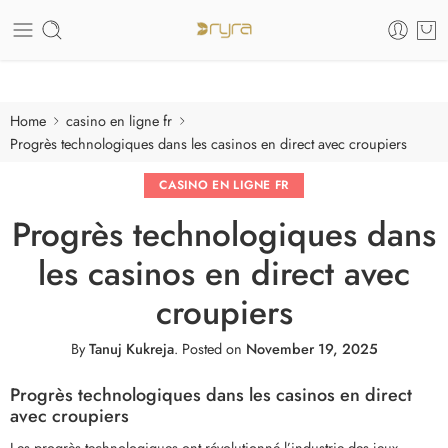
Care of your skin
Home
casino en ligne fr
Progrès technologiques dans les casinos en direct avec croupiers
CASINO EN LIGNE FR
Progrès technologiques dans
les casinos en direct avec
croupiers
By
Tanuj Kukreja
.
Posted on
November 19, 2025
Progrès technologiques dans les casinos en direct
avec croupiers
Les progrès technologiques ont révolutionné l’industrie des jeux