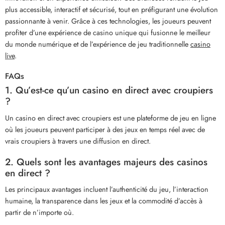
plus accessible, interactif et sécurisé, tout en préfigurant une évolution
passionnante à venir. Grâce à ces technologies, les joueurs peuvent
profiter d’une expérience de casino unique qui fusionne le meilleur
du monde numérique et de l’expérience de jeu traditionnelle
casino
live
.
FAQs
1. Qu’est-ce qu’un casino en direct avec croupiers
?
Un casino en direct avec croupiers est une plateforme de jeu en ligne
où les joueurs peuvent participer à des jeux en temps réel avec de
vrais croupiers à travers une diffusion en direct.
2. Quels sont les avantages majeurs des casinos
en direct ?
Les principaux avantages incluent l’authenticité du jeu, l’interaction
humaine, la transparence dans les jeux et la commodité d’accès à
partir de n’importe où.