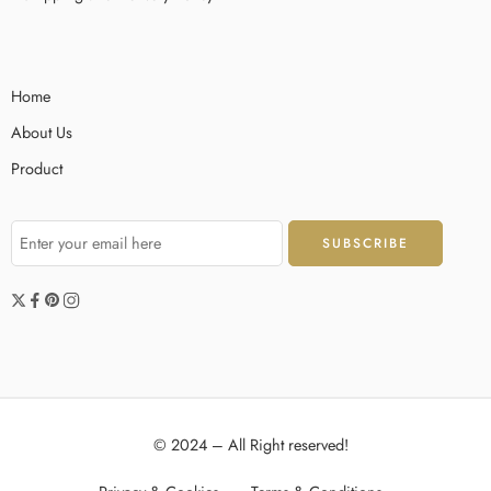
Home
About Us
Product
© 2024 – All Right reserved!