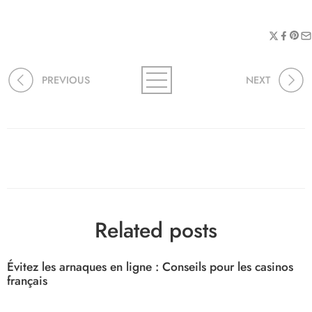
PREVIOUS
NEXT
Related posts
Évitez les arnaques en ligne : Conseils pour les casinos
français