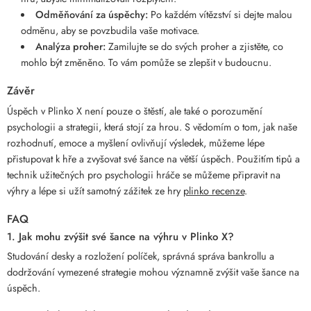
Odměňování za úspěchy:
Po každém vítězství si dejte malou
odměnu, aby se povzbudila vaše motivace.
Analýza proher:
Zamilujte se do svých proher a zjistěte, co
mohlo být změněno. To vám pomůže se zlepšit v budoucnu.
Závěr
Úspěch v Plinko X není pouze o štěstí, ale také o porozumění
psychologii a strategii, která stojí za hrou. S vědomím o tom, jak naše
rozhodnutí, emoce a myšlení ovlivňují výsledek, můžeme lépe
přistupovat k hře a zvyšovat své šance na větší úspěch. Použitím tipů a
technik užitečných pro psychologii hráče se můžeme připravit na
výhry a lépe si užít samotný zážitek ze hry
plinko recenze
.
FAQ
1. Jak mohu zvýšit své šance na výhru v Plinko X?
Studování desky a rozložení políček, správná správa bankrollu a
dodržování vymezené strategie mohou významně zvýšit vaše šance na
úspěch.