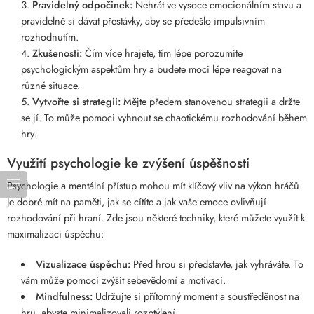
Pravidelný odpočinek:
Nehrát ve vysoce emocionálním stavu a
pravidelně si dávat přestávky, aby se předešlo impulsivním
rozhodnutím.
Zkušenosti:
Čím více hrajete, tím lépe porozumíte
psychologickým aspektům hry a budete moci lépe reagovat na
různé situace.
Vytvořte si strategii:
Mějte předem stanovenou strategii a držte
se jí. To může pomoci vyhnout se chaotickému rozhodování během
hry.
Využití psychologie ke zvýšení úspěšnosti
Psychologie a mentální přístup mohou mít klíčový vliv na výkon hráčů.
Je dobré mít na paměti, jak se cítíte a jak vaše emoce ovlivňují
rozhodování při hraní. Zde jsou některé techniky, které můžete využít k
maximalizaci úspěchu:
Vizualizace úspěchu:
Před hrou si představte, jak vyhráváte. To
vám může pomoci zvýšit sebevědomí a motivaci.
Mindfulness:
Udržujte si přítomný moment a soustředěnost na
hru, abyste minimalizovali rozptýlení.