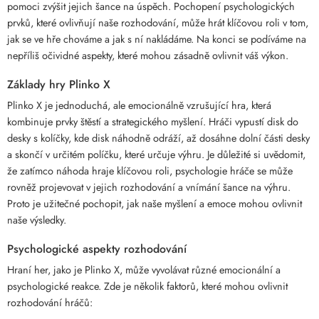
pomoci zvýšit jejich šance na úspěch. Pochopení psychologických
prvků, které ovlivňují naše rozhodování, může hrát klíčovou roli v tom,
jak se ve hře chováme a jak s ní nakládáme. Na konci se podíváme na
nepříliš očividné aspekty, které mohou zásadně ovlivnit váš výkon.
Základy hry Plinko X
Plinko X je jednoduchá, ale emocionálně vzrušující hra, která
kombinuje prvky štěstí a strategického myšlení. Hráči vypustí disk do
desky s kolíčky, kde disk náhodně odráží, až dosáhne dolní části desky
a skončí v určitém políčku, které určuje výhru. Je důležité si uvědomit,
že zatímco náhoda hraje klíčovou roli, psychologie hráče se může
rovněž projevovat v jejich rozhodování a vnímání šance na výhru.
Proto je užitečné pochopit, jak naše myšlení a emoce mohou ovlivnit
naše výsledky.
Psychologické aspekty rozhodování
Hraní her, jako je Plinko X, může vyvolávat různé emocionální a
psychologické reakce. Zde je několik faktorů, které mohou ovlivnit
rozhodování hráčů: