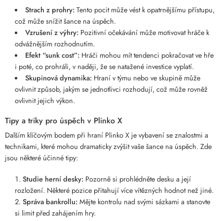
Strach z prohry:
Tento pocit může vést k opatrnějšímu přístupu,
což může snížit šance na úspěch.
Vzrušení z výhry:
Pozitivní očekávání může motivovat hráče k
odvážnějším rozhodnutím.
Efekt “sunk cost”:
Hráči mohou mít tendenci pokračovat ve hře
i poté, co prohráli, v naději, že se natažené investice vyplatí.
Skupinová dynamika:
Hraní v týmu nebo ve skupině může
ovlivnit způsob, jakým se jednotlivci rozhodují, což může rovněž
ovlivnit jejich výkon.
Tipy a triky pro úspěch v Plinko X
Dalším klíčovým bodem při hraní Plinko X je vybavení se znalostmi a
technikami, které mohou dramaticky zvýšit vaše šance na úspěch. Zde
jsou některé účinné tipy:
Studie herní desky:
Pozorně si prohlédněte desku a její
rozložení. Některé pozice přitahují více vítězných hodnot než jiné.
Správa bankrollu:
Mějte kontrolu nad svými sázkami a stanovte
si limit před zahájením hry.