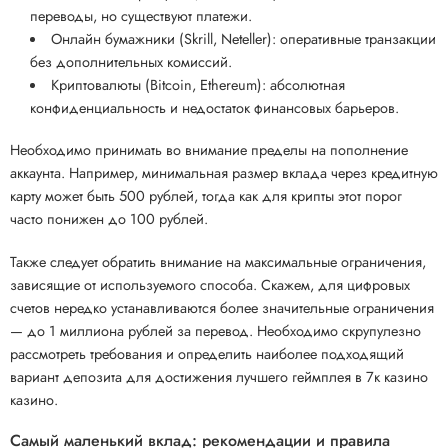
переводы, но существуют платежи.
Онлайн бумажники (Skrill, Neteller): оперативные транзакции
без дополнительных комиссий.
Криптовалюты (Bitcoin, Ethereum): абсолютная
конфиденциальность и недостаток финансовых барьеров.
Необходимо принимать во внимание пределы на пополнение
аккаунта. Например, минимальная размер вклада через кредитную
карту может быть 500 рублей, тогда как для крипты этот порог
часто понижен до 100 рублей.
Также следует обратить внимание на максимальные ограничения,
зависящие от используемого способа. Скажем, для цифровых
счетов нередко устанавливаются более значительные ограничения
— до 1 миллиона рублей за перевод. Необходимо скрупулезно
рассмотреть требования и определить наиболее подходящий
вариант депозита для достижения лучшего геймплея в 7к казино
казино.
Самый маленький вклад: рекомендации и правила