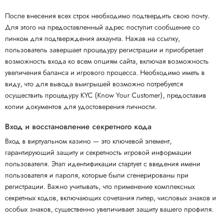
После внесения всех строк необходимо подтвердить свою почту.
Для этого на предоставленный адрес поступит сообщение со
линком для подтверждения аккаунта. Нажав на ссылку,
пользователь завершает процедуру регистрации и приобретает
возможность входа ко всем опциям сайта, включая возможность
увеличения баланса и игрового процесса. Необходимо иметь в
виду, что для вывода выигрышей возможно потребуется
осуществить процедуру KYC (Know Your Customer), предоставив
копии документов для удостоверения личности.
Вход и восстановление секретного кода
Вход в виртуальном казино — это ключевой элемент,
гарантирующий защиту и секретность игровой информации
пользователя. Этап идентификации стартует с введения имени
пользователя и пароля, которые были сгенерированы при
регистрации. Важно учитывать, что применение комплексных
секретных кодов, включающих сочетания литер, числовых знаков и
особых знаков, существенно увеличивает защиту вашего профиля.