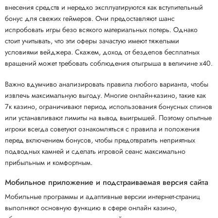
внесения средств и нередко эксплуатируются как вступительный
бонус для свежих геймеров. Они предоставляют шанс
испробовать игры безо всякого материальных потерь. Однако
стоит учитывать, что эти оферы зачастую имеют тяжелыми
условиями вейджера. Скажем, доход от бездепов бесплатных
вращений может требовать соблюдения отыгрыша в величине x40.
Важно вдумчиво анализировать правила любого варианта, чтобы
извлечь максимальную выгоду. Многие онлайн-казино, такие как
7к казино, ограничивают период использования бонусных спинов
или устанавливают лимиты на вывод выигрышей. Поэтому опытные
игроки всегда советуют ознакомляться с правила и положения
перед включением бонусов, чтобы предотвратить неприятных
подводных камней и сделать игровой сеанс максимально
прибыльным и комфортным.
Мобильное приложение и подстраиваемая версия сайта
Мобильные программы и адаптивные версии интернет-страниц
выполняют основную функцию в сфере онлайн казино,