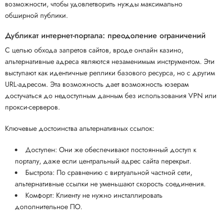
возможности, чтобы удовлетворить нужды максимально
обширной публики.
Дубликат интернет-портала: преодоление ограничений
С целью обхода запретов сайтов, вроде онлайн казино,
альтернативные адреса являются незаменимым инструментом. Эти
выступают как идентичные реплики базового ресурса, но с другим
URL-адресом. Эта возможность дает возможность юзерам
достучаться до недоступным данным без использования VPN или
прокси-серверов.
Ключевые достоинства альтернативных ссылок:
Доступен: Они же обеспечивают постоянный доступ к
порталу, даже если центральный адрес сайта перекрыт.
Быстрота: По сравнению с виртуальной частной сети,
альтернативные ссылки не уменьшают скорость соединения.
Комфорт: Клиенту не нужно инсталлировать
дополнительное ПО.