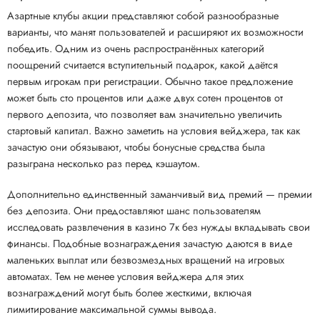
Азартные клубы акции представляют собой разнообразные
варианты, что манят пользователей и расширяют их возможности
победить. Одним из очень распространённых категорий
поощрений считается вступительный подарок, какой даётся
первым игрокам при регистрации. Обычно такое предложение
может быть сто процентов или даже двух сотен процентов от
первого депозита, что позволяет вам значительно увеличить
стартовый капитал. Важно заметить на условия вейджера, так как
зачастую они обязывают, чтобы бонусные средства была
разыграна несколько раз перед кэшаутом.
Дополнительно единственный заманчивый вид премий — премии
без депозита. Они предоставляют шанс пользователям
исследовать развлечения в казино 7к без нужды вкладывать свои
финансы. Подобные вознаграждения зачастую даются в виде
маленьких выплат или безвозмездных вращений на игровых
автоматах. Тем не менее условия вейджера для этих
вознаграждений могут быть более жесткими, включая
лимитирование максимальной суммы вывода.