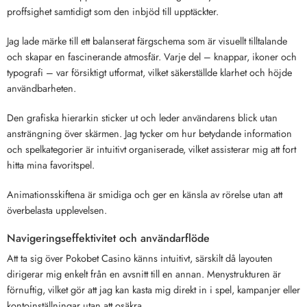
proffsighet samtidigt som den inbjöd till upptäckter.
Jag lade märke till ett balanserat färgschema som är visuellt tilltalande
och skapar en fascinerande atmosfär. Varje del – knappar, ikoner och
typografi – var försiktigt utformat, vilket säkerställde klarhet och höjde
användbarheten.
Den grafiska hierarkin sticker ut och leder användarens blick utan
ansträngning över skärmen. Jag tycker om hur betydande information
och spelkategorier är intuitivt organiserade, vilket assisterar mig att fort
hitta mina favoritspel.
Animationsskiftena är smidiga och ger en känsla av rörelse utan att
överbelasta upplevelsen.
Navigeringseffektivitet och användarflöde
Att ta sig över Pokobet Casino känns intuitivt, särskilt då layouten
dirigerar mig enkelt från en avsnitt till en annan. Menystrukturen är
förnuftig, vilket gör att jag kan kasta mig direkt in i spel, kampanjer eller
kontoinställningar utan att osäkra.