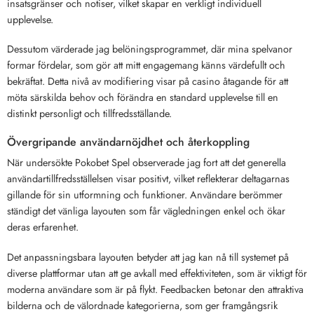
insatsgränser och notiser, vilket skapar en verkligt individuell
upplevelse.
Dessutom värderade jag belöningsprogrammet, där mina spelvanor
formar fördelar, som gör att mitt engagemang känns värdefullt och
bekräftat. Detta nivå av modifiering visar på casino åtagande för att
möta särskilda behov och förändra en standard upplevelse till en
distinkt personligt och tillfredsställande.
Övergripande användarnöjdhet och återkoppling
När undersökte Pokobet Spel observerade jag fort att det generella
användartillfredsställelsen visar positivt, vilket reflekterar deltagarnas
gillande för sin utformning och funktioner. Användare berömmer
ständigt det vänliga layouten som får vägledningen enkel och ökar
deras erfarenhet.
Det anpassningsbara layouten betyder att jag kan nå till systemet på
diverse plattformar utan att ge avkall med effektiviteten, som är viktigt för
moderna användare som är på flykt. Feedbacken betonar den attraktiva
bilderna och de välordnade kategorierna, som ger framgångsrik