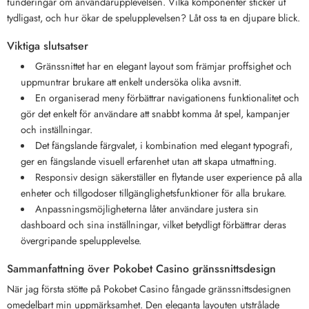
funderingar om användarupplevelsen. Vilka komponenter sticker ut
tydligast, och hur ökar de spelupplevelsen? Låt oss ta en djupare blick.
Viktiga slutsatser
Gränssnittet har en elegant layout som främjar proffsighet och
uppmuntrar brukare att enkelt undersöka olika avsnitt.
En organiserad meny förbättrar navigationens funktionalitet och
gör det enkelt för användare att snabbt komma åt spel, kampanjer
och inställningar.
Det fängslande färgvalet, i kombination med elegant typografi,
ger en fängslande visuell erfarenhet utan att skapa utmattning.
Responsiv design säkerställer en flytande user experience på alla
enheter och tillgodoser tillgänglighetsfunktioner för alla brukare.
Anpassningsmöjligheterna låter användare justera sin
dashboard och sina inställningar, vilket betydligt förbättrar deras
övergripande spelupplevelse.
Sammanfattning över Pokobet Casino gränssnittsdesign
När jag första stötte på Pokobet Casino fångade gränssnittsdesignen
omedelbart min uppmärksamhet. Den eleganta layouten utstrålade