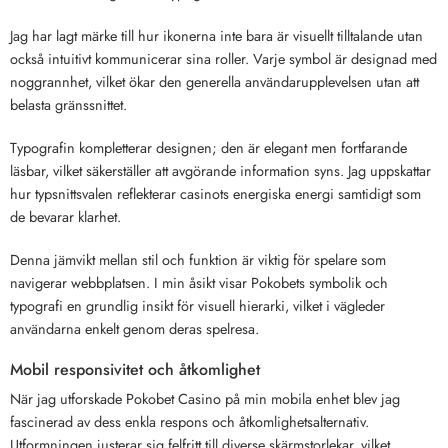
Jag har lagt märke till hur ikonerna inte bara är visuellt tilltalande utan
också intuitivt kommunicerar sina roller. Varje symbol är designad med
noggrannhet, vilket ökar den generella användarupplevelsen utan att
belasta gränssnittet.
Typografin kompletterar designen; den är elegant men fortfarande
läsbar, vilket säkerställer att avgörande information syns. Jag uppskattar
hur typsnittsvalen reflekterar casinots energiska energi samtidigt som
de bevarar klarhet.
Denna jämvikt mellan stil och funktion är viktig för spelare som
navigerar webbplatsen. I min åsikt visar Pokobets symbolik och
typografi en grundlig insikt för visuell hierarki, vilket i vägleder
användarna enkelt genom deras spelresa.
Mobil responsivitet och åtkomlighet
När jag utforskade Pokobet Casino på min mobila enhet blev jag
fascinerad av dess enkla respons och åtkomlighetsalternativ.
Utformningen justerar sig felfritt till diverse skärmstorlekar, vilket