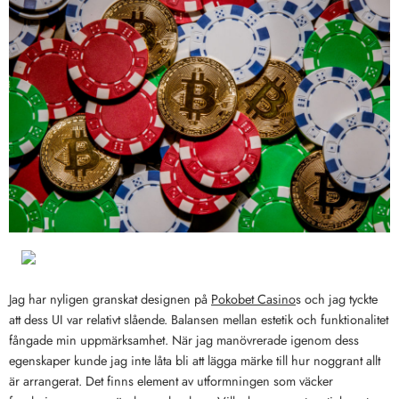
Jag har nyligen granskat designen på
Pokobet Casino
s och jag tyckte
att dess UI var relativt slående. Balansen mellan estetik och funktionalitet
fångade min uppmärksamhet. När jag manövrerade igenom dess
egenskaper kunde jag inte låta bli att lägga märke till hur noggrant allt
är arrangerat. Det finns element av utformningen som väcker