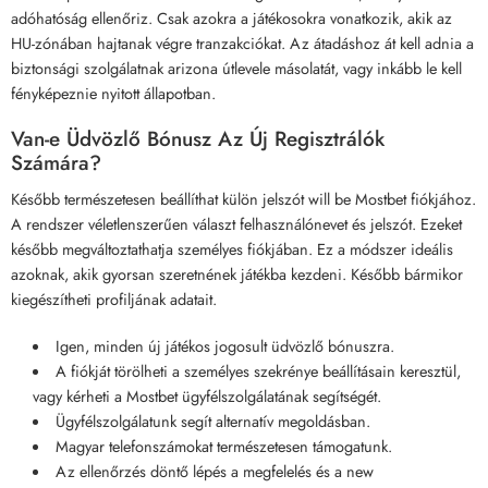
adóhatóság ellenőriz. Csak azokra a játékosokra vonatkozik, akik az
HU-zónában hajtanak végre tranzakciókat. Az átadáshoz át kell adnia a
biztonsági szolgálatnak arizona útlevele másolatát, vagy inkább le kell
fényképeznie nyitott állapotban.
Van-e Üdvözlő Bónusz Az Új Regisztrálók
Számára?
Később természetesen beállíthat külön jelszót will be Mostbet fiókjához.
A rendszer véletlenszerűen választ felhasználónevet és jelszót. Ezeket
később megváltoztathatja személyes fiókjában. Ez a módszer ideális
azoknak, akik gyorsan szeretnének játékba kezdeni. Később bármikor
kiegészítheti profiljának adatait.
Igen, minden új játékos jogosult üdvözlő bónuszra.
A fiókját törölheti a személyes szekrénye beállításain keresztül,
vagy kérheti a Mostbet ügyfélszolgálatának segítségét.
Ügyfélszolgálatunk segít alternatív megoldásban.
Magyar telefonszámokat természetesen támogatunk.
Az ellenőrzés döntő lépés a megfelelés és a new