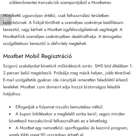
zökkenőmentes tranzakciók szempontjából a Mostbet-en.
Mindkettő ugyanolyan értékű, csak felhasználási területben
különböznek. A fiókját törölheti a személyes szekrénye beállításain
keresztül, vagy kérheti a Mostbet ügyfélszolgálatának segítségét. A
Mostbet-fiók személyes szekrényében deaktiválhatja. A támogatási
szolgáltatáson keresztül is definitely megteheti.
Mostbet Mobil Regisztráció
Szigorú szabályokat követünk működésünk során. SMS kód általában 1-
2 percen belül megérkezik. Próbálja meg másik helyen, jobb térerővel.
E-mail szolgáltatók gyakran ide irányítják ismeretlen feladóktól érkező
leveleket. Mostbet. com domaint adja hozzá biztonságos feladók
listájához.
Elfogadják a folyamat vizuális bemutatása nélkül.
A kupon kitöltésekor a megfelelő sorba kerül, vagyis minden
következő tranzakciónál felhasználható ez a lehetőség.
A Mostbet egy nemzetközi sportfogadási és kaszinó program,
amely több great 90 országban érhető el.