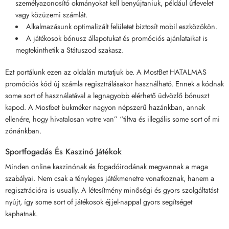
személyazonosító okmányokat kell benyújtaniuk, például útlevelet
vagy közüzemi számlát.
Alkalmazásunk optimalizált felületet biztosít mobil eszközökön.
A játékosok bónusz állapotukat és promóciós ajánlataikat is
megtekinthetik a Státuszod szakasz.
Ezt portálunk ezen az oldalán mutatjuk be. A MostBet HATALMAS
promóciós kód új számla regisztrálásakor használható. Ennek a kódnak
some sort of használatával a legnagyobb elérhető üdvözlő bónuszt
kapod. A Mostbet bukméker nagyon népszerű hazánkban, annak
ellenére, hogy hivatalosan votre van” “tiltva és illegális some sort of mi
zónánkban.
Sportfogadás És Kaszinó Játékok
Minden online kaszinónak és fogadóirodának megvannak a maga
szabályai. Nem csak a tényleges játékmenetre vonatkoznak, hanem a
regisztrációra is usually. A létesítmény minőségi és gyors szolgáltatást
nyújt, így some sort of játékosok éjjel-nappal gyors segítséget
kaphatnak.