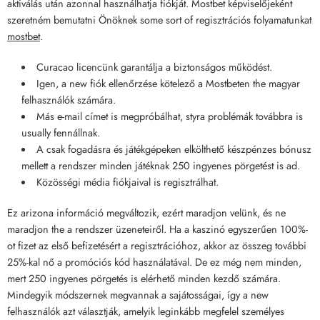
aktiválás után azonnal használhatja fiókját. Mostbet képviselőjeként
szeretném bemutatni Önöknek some sort of regisztrációs folyamatunkat
mostbet
.
Curacao licencünk garantálja a biztonságos működést.
Igen, a new fiók ellenőrzése kötelező a Mostbeten the magyar
felhasználók számára.
Más e-mail címet is megpróbálhat, styra problémák továbbra is
usually fennállnak.
A csak fogadásra és játékgépeken elkölthető készpénzes bónusz
mellett a rendszer minden játéknak 250 ingyenes pörgetést is ad.
Közösségi média fiókjaival is regisztrálhat.
Ez arizona információ megváltozik, ezért maradjon velünk, és ne
maradjon the a rendszer üzeneteiről. Ha a kaszinó egyszerűen 100%-
ot fizet az első befizetésért a regisztrációhoz, akkor az összeg további
25%-kal nő a promóciós kód használatával. De ez még nem minden,
mert 250 ingyenes pörgetés is elérhető minden kezdő számára.
Mindegyik módszernek megvannak a sajátosságai, így a new
felhasználók azt választják, amelyik leginkább megfelel személyes