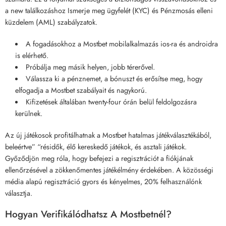
a new találkozáshoz Ismerje meg ügyfelét (KYC) és Pénzmosás elleni
küzdelem (AML) szabályzatok.
A fogadásokhoz a Mostbet mobilalkalmazás ios-ra és androidra
is elérhető.
Próbálja meg másik helyen, jobb térerővel.
Válassza ki a pénznemet, a bónuszt és erősítse meg, hogy
elfogadja a Mostbet szabályait és nagykorú.
Kifizetések általában twenty-four órán belül feldolgozásra
kerülnek.
Az új játékosok profitálhatnak a Mostbet hatalmas játékválasztékából,
beleértve” “résidők, élő kereskedő játékok, és asztali játékok.
Győződjön meg róla, hogy befejezi a regisztrációt a fiókjának
ellenőrzésével a zökkenőmentes játékélmény érdekében. A közösségi
média alapú regisztráció gyors és kényelmes, 20% felhasználónk
választja.
Hogyan Verifikálódhatsz A Mostbetnél?