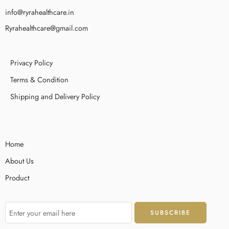
info@ryrahealthcare.in
Ryrahealthcare@gmail.com
Privacy Policy
Terms & Condition
Shipping and Delivery Policy
Home
About Us
Product