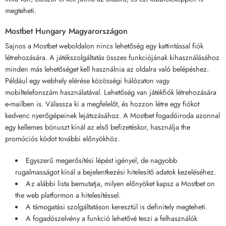
megteheti.
Mostbet Hungary Magyarországon
Sajnos a Mostbet weboldalon nincs lehetőség egy kattintással fiók
létrehozására. A játékszolgáltatás összes funkciójának kihasználásához
minden más lehetőséget kell használnia az oldalra való belépéshez.
Például egy webhely elérése közösségi hálózaton vagy
mobiltelefonszám használatával. Lehetőség van játékfiók létrehozására
e-mailben is. Válassza ki a megfelelőt, és hozzon létre egy fiókot
kedvenc nyerőgépeinek lejátszásához. A Mostbet fogadóiroda azonnal
egy kellemes bónuszt kínál az első befizetéskor, használja the
promóciós kódot további előnyökhöz.
Egyszerű megerősítési lépést igényel, de nagyobb
rugalmasságot kínál a bejelentkezési hitelesítő adatok kezeléséhez.
Az alábbi lista bemutatja, milyen előnyöket kapsz a Mostbet on
the web platformon a hitelesítéssel.
A támogatási szolgáltatáson keresztül is definitely megteheti.
A fogadószelvény a funkció lehetővé teszi a felhasználók