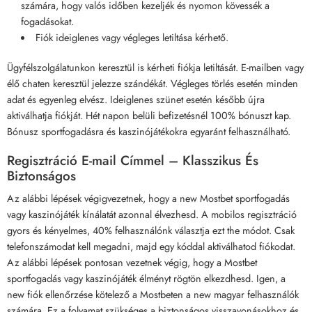
számára, hogy valós időben kezeljék és nyomon kövessék a
fogadásokat.
Fiók ideiglenes vagy végleges letiltása kérhető.
Ügyfélszolgálatunkon keresztül is kérheti fiókja letiltását. E-mailben vagy
élő chaten keresztül jelezze szándékát. Végleges törlés esetén minden
adat és egyenleg elvész. Ideiglenes szünet esetén később újra
aktiválhatja fiókját. Hét napon belüli befizetésnél 100% bónuszt kap.
Bónusz sportfogadásra és kaszinójátékokra egyaránt felhasználható.
Regisztráció E-mail Címmel – Klasszikus És
Biztonságos
Az alábbi lépések végigvezetnek, hogy a new Mostbet sportfogadás
vagy kaszinójáték kínálatát azonnal élvezhesd. A mobilos regisztráció
gyors és kényelmes, 40% felhasználónk választja ezt the módot. Csak
telefonszámodat kell megadni, majd egy kóddal aktiválhatod fiókodat.
Az alábbi lépések pontosan vezetnek végig, hogy a Mostbet
sportfogadás vagy kaszinójáték élményt rögtön elkezdhesd. Igen, a
new fiók ellenőrzése kötelező a Mostbeten a new magyar felhasználók
számára. Ez a folyamat szükséges a biztonságos visszavonásokhoz és