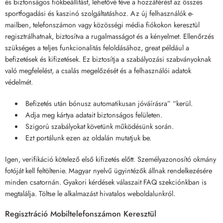
és biztonságos fiókbeállítást, lehetővé téve a hozzáférést az összes
sportfogadási és kaszinó szolgáltatáshoz. Az új felhasználók e-
mailben, telefonszámon vagy közösségi média fiókokon keresztül
regisztrálhatnak, biztosítva a rugalmasságot és a kényelmet. Ellenőrzés
szükséges a teljes funkcionalitás feloldásához, great például a
befizetések és kifizetések. Ez biztosítja a szabályozási szabványoknak
való megfelelést, a csalás megelőzését és a felhasználói adatok
védelmét.
Befizetés után bónusz automatikusan jóváírásra” “kerül.
Adja meg kártya adatait biztonságos felületen.
Szigorú szabályokat követünk működésünk során.
Ezt portálunk ezen az oldalán mutatjuk be.
Igen, verifikáció kötelező első kifizetés előtt. Személyazonosító okmány
fotóját kell feltöltenie. Magyar nyelvű ügyintézők állnak rendelkezésére
minden csatornán. Gyakori kérdések válaszait FAQ szekciónkban is
megtalálja. Töltse le alkalmazást hivatalos weboldalunkról.
Regisztráció Mobiltelefonszámon Keresztül