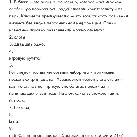
BitStarz – это анонимное казино, которое даёт игрокам
особенную возможность задействовать криптовалюту для
пари. Ключевое преимущество – это возможность создания
аккаунта без ввода персональной информации. Среди
известных игровых развлечений можно отметить:
слоты
двадцать одно,
игровую рулетку
FortuneJack поставляет богатый набор игр и принимает
несколько криптовалют. Характерной чертой этого онлайн-
казино становится присутствие богатых премий для
начинающих участников. На этом сайте вы можете найти:
омаха
бaккaрa,
keno.
mBit Casino прославилось быстрыми транзакциями и 24/7