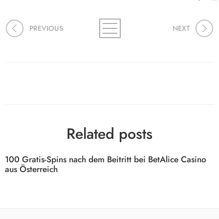
PREVIOUS
NEXT
Related posts
100 Gratis-Spins nach dem Beitritt bei BetAlice Casino
aus Österreich