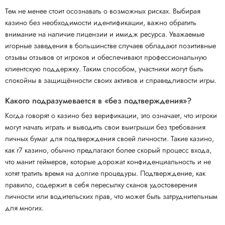
Тем не менее стоит осознавать о возможных рисках. Выбирая
казино без необходимости идентификации, важно обратить
внимание на наличие лицензии и имидж ресурса. Уважаемые
игорные заведения в большинстве случаев обладают позитивные
отзывы отзывов от игроков и обеспечивают профессиональную
клиентскую поддержку. Таким способом, участники могут быть
спокойны в защищённости своих активов и справедливости игры.
Какого подразумевается в «без подтверждения»?
Когда говорят о казино без верификации, это означает, что игроки
могут начать играть и выводить свои выигрыши без требования
личных бумаг для подтверждения своей личности. Такие казино,
как r7 казино, обычно предлагают более скорый процесс входа,
что манит геймеров, которые дорожат конфиденциальность и не
хотят тратить время на долгие процедуры. Подтверждение, как
правило, содержит в себя пересылку сканов удостоверения
личности или водительских прав, что может быть затруднительным
для многих.