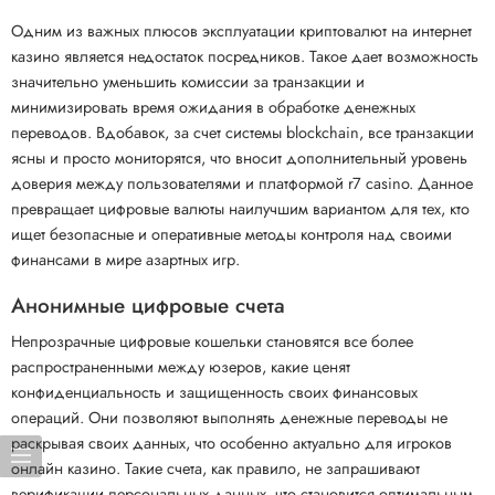
Одним из важных плюсов эксплуатации криптовалют на интернет
казино является недостаток посредников. Такое дает возможность
значительно уменьшить комиссии за транзакции и
минимизировать время ожидания в обработке денежных
переводов. Вдобавок, за счет системы blockchain, все транзакции
ясны и просто мониторятся, что вносит дополнительный уровень
доверия между пользователями и платформой r7 casino. Данное
превращает цифровые валюты наилучшим вариантом для тех, кто
ищет безопасные и оперативные методы контроля над своими
финансами в мире азартных игр.
Анонимные цифровые счета
Непрозрачные цифровые кошельки становятся все более
распространенными между юзеров, какие ценят
конфиденциальность и защищенность своих финансовых
операций. Они позволяют выполнять денежные переводы не
раскрывая своих данных, что особенно актуально для игроков
онлайн казино. Такие счета, как правило, не запрашивают
верификации персональных данных, что становится оптимальным