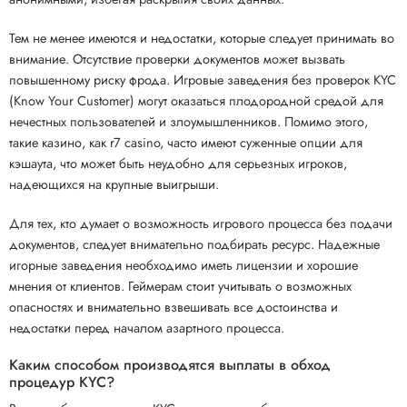
Тем не менее имеются и недостатки, которые следует принимать во
внимание. Отсутствие проверки документов может вызвать
повышенному риску фрода. Игровые заведения без проверок KYC
(Know Your Customer) могут оказаться плодородной средой для
нечестных пользователей и злоумышленников. Помимо этого,
такие казино, как r7 casino, часто имеют суженные опции для
кэшаута, что может быть неудобно для серьезных игроков,
надеющихся на крупные выигрыши.
Для тех, кто думает о возможность игрового процесса без подачи
документов, следует внимательно подбирать ресурс. Надежные
игорные заведения необходимо иметь лицензии и хорошие
мнения от клиентов. Геймерам стоит учитывать о возможных
опасностях и внимательно взвешивать все достоинства и
недостатки перед началом азартного процесса.
Каким способом производятся выплаты в обход
процедур KYC?