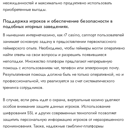
неожиданностей и максимально продуктивно использовать
приобретенные выгоды.
Поддержка игроков и обеспечение безопасности в
подобных игорных заведениях.
В нынешних интернет-казино, как r7 casino, саппорт пользователей
занимает основную задачу в предоставлении первоклассного
геймерского опыта. Необходимо, чтобы геймеры могли оперативно
найти ответы на свои вопросы и разрешить появившиеся
неполадки. Множество платформ предлагают непрерывную
помощь с использованием чат, телефон или электронную почту.
Результативная помощь должна быть не только оперативной, но и
профессиональной, что реализуется за счет систематического
тренинга сотрудников.
В случае, если речь идет о охрана, виртуальные казино уделяют
особое внимание защите данных игроков. Использование
шифрования SSL и других современных технологий позволяет
защитить персональную информацию игроков от неразрешенного
проникновения. Также, надежные гэмблинг-платформы