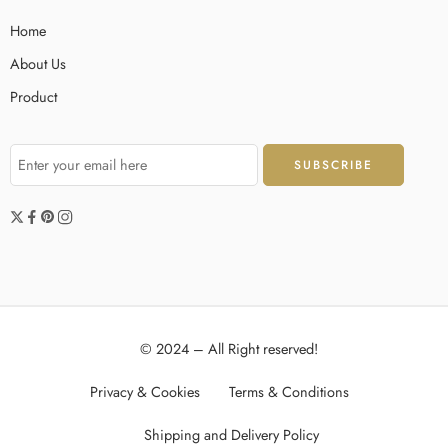
Home
About Us
Product
© 2024 – All Right reserved!
Privacy & Cookies
Terms & Conditions
Shipping and Delivery Policy