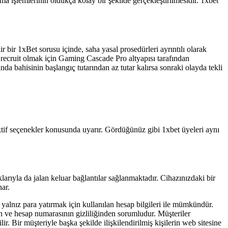
a işlemlerinin oldukça kolay bir şekilde gerçekleştirilmesidir. 1xbet
bir 1xBet sorusu içinde, saha yasal prosedürleri ayrıntılı olarak
e recruit olmak için Gaming Cascade Pro altyapısı tarafından
da bahisinin başlangıç tutarından az tutar kalırsa sonraki olayda tekli
ktif seçenekler konusunda uyarır. Gördüğünüz gibi 1xbet üyeleri aynı
larıyla da jalan keluar bağlantılar sağlanmaktadır. Cihazınızdaki bir
nar.
 yalnız para yatırmak için kullanılan hesap bilgileri ile mümkündür.
inin ve hesap numarasının gizliliğinden sorumludur. Müşteriler
. Bir müşteriyle başka şekilde ilişkilendirilmiş kişilerin web sitesine