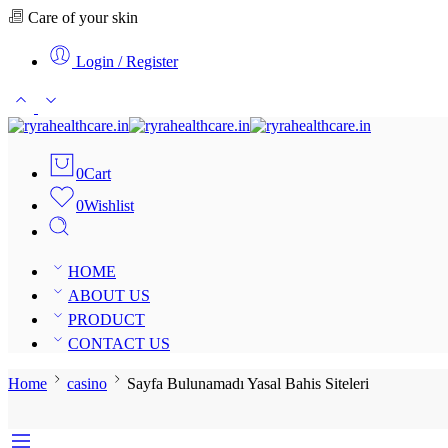
Care of your skin
Login / Register
0
Cart
0
Wishlist
HOME
ABOUT US
PRODUCT
CONTACT US
Home
casino
Sayfa Bulunamadı Yasal Bahis Siteleri