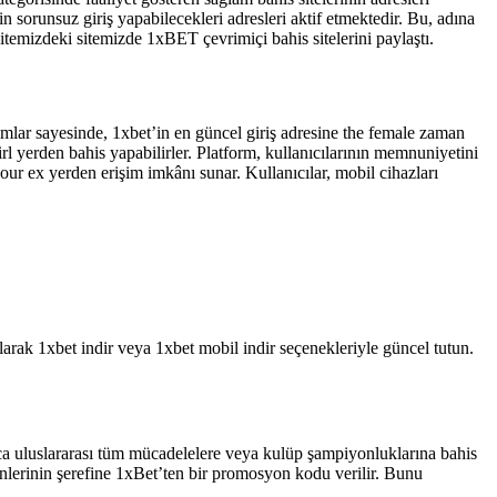
n sorunsuz giriş yapabilecekleri adresleri aktif etmektedir. Bu, adına
 sitemizdeki sitemizde 1xBET çevrimiçi bahis sitelerini paylaştı.
dımlar sayesinde, 1xbet’in en güncel giriş adresine the female zaman
rl yerden bahis yapabilirler. Platform, kullanıcılarının memnuniyetini
your ex yerden erişim imkânı sunar. Kullanıcılar, mobil cihazları
.
arak 1xbet indir veya 1xbet mobil indir seçenekleriyle güncel tutun.
rıca uluslararası tüm mücadelelere veya kulüp şampiyonluklarına bahis
nlerinin şerefine 1xBet’ten bir promosyon kodu verilir. Bunu