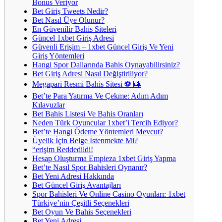
Bonus Veriyor
Bet Giriş Tweets Nedir?
Bet Nasıl Üye Olunur?
En Güvenilir Bahis Siteleri
Güncel 1xbet Giriş Adresi
Güvenli Erişim – 1xbet Güncel Giriş Ve Yeni
Giriş Yöntemleri
Hangi Spor Dallarında Bahis Oynayabilirsiniz?
Bet Giriş Adresi Nasıl Değiştiriliyor?
Megapari Resmi Bahis Sitesi ⚽️ 🎰
Bet’te Para Yatırma Ve Çekme: Adım Adım
Kılavuzlar
Bet Bahis Listesi Ve Bahis Oranları
Neden Türk Oyuncular 1xbet’i Tercih Ediyor?
Bet’te Hangi Ödeme Yöntemleri Mevcut?
Üyelik İçin Belge İstenmekte Mi?
“erişim Reddedildi!
Hesap Oluşturma Empieza 1xbet Giriş Yapma
Bet’te Nasıl Spor Bahisleri Oynanır?
Bet Yeni Adresi Hakkında
Bet Güncel Giriş Avantajları
Spor Bahisleri Ve Online Casino Oyunları: 1xbet
Türkiye’nin Çeşitli Seçenekleri
Bet Oyun Ve Bahis Seçenekleri
Bet Yeni Adresi