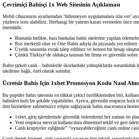
Çevrimiçi Bahisçi 1x Web Sitesinin Açıklaması
Mobil cihazınızın ayarlarından ‘bilinmeyen uygulamalara izin ver’ ayarı
yüzlerce soru alabiliriz. Herhangi bir yatırım kararı vermeden önce m
önemlidir.
Bununla birlikte, bazı bankalar bahis sitelerine yapılan ödemele
Rus merkezli olan ve One Bahis adıyla da piyasada yer edinen si
Üyelik sırasında evrak talep edilmez ve hemen bir hesap oluştur
Çünkü Türkiye’de oldukça tanınan bir firma ve güvenilir sobre ol
Bahis şirketi canlı – bahislerde skorlardaki yalnışlıklarda sorumlulu
takdirine bağlı, özel olarak sunulur.
Ücretsiz Bahis Için 1xbet Promosyon Kodu Nasıl Alın
Bu popüler bahis sitesinin en dikkat çekici özelliklerinden biri, kulla
bahisleri hızlı bir şekilde yapabilirler. Ayrıca, güvenilir empieza hızl
tüm hizmetlere zahmetsizce erişim sağlayarak bahis maceranıza hemen 
1xbet, giriş işlemlerinde güvenlik önlemlerini her zaman ön plan
Yeni empieza mevcut kullanıcılara dönemsel teklif ve geri öde
Canlı krupiyeler eşliğinde” “oynayabileceğiniz canlı online casi
Canlı destek hizmeti, giriş sırasında yaşanan tüm teknik sorunlarda kul