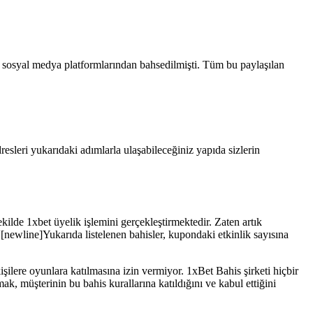
r sosyal medya platformlarından bahsedilmişti. Tüm bu paylaşılan
sleri yukarıdaki adımlarla ulaşabileceğiniz yapıda sizlerin
kilde 1xbet üyelik işlemini gerçekleştirmektedir. Zaten artık
“[newline]Yukarıda listelenen bahisler, kupondaki etkinlik sayısına
işilere oyunlara katılmasına izin vermiyor. 1xBet Bahis şirketi hiçbir
k, müşterinin bu bahis kurallarına katıldığını ve kabul ettiğini