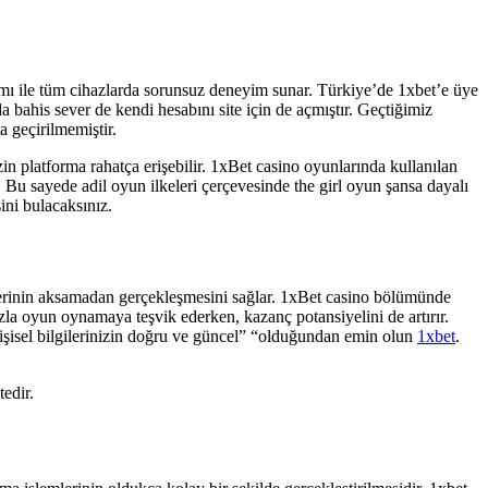
mı ile tüm cihazlarda sorunsuz deneyim sunar. Türkiye’de 1xbet’e üye
a bahis sever de kendi hesabını site için de açmıştır. Geçtiğimiz
a geçirilmemiştir.
izin platforma rahatça erişebilir. 1xBet casino oyunlarında kullanılan
r. Bu sayede adil oyun ilkeleri çerçevesinde the girl oyun şansa dayalı
ini bulacaksınız.
lemlerinin aksamadan gerçekleşmesini sağlar. 1xBet casino bölümünde
fazla oyun oynamaya teşvik ederken, kazanç potansiyelini de artırır.
kişisel bilgilerinizin doğru ve güncel” “olduğundan emin olun
1xbet
.
tedir.