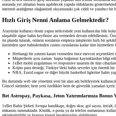
arasında yer almaları bunu aşabilecek yapıda olduklarını göstermektedir
interneti aradığımız olağanüstü okyanustaki çok ciddi ve yanıltıcı bir b
Hızlı Giriş Nenni Anlama Gelmektedir?
Arayüzün kullanıcı dostu yapısı neticesinde yeni kullanıcılar bile kol
ulaşabilir sigue bahis keyfinize ara vermeden devam edebilirsiniz. Özel
ön planda tutarak, onların sorularını empieza taleplerini hızlı bir şek
üzerinden spor bahislerinden casino oyunlarına kadar tüm hizmetlere ko
Herhangi bir yatırım kararı vermeden önce mevcut seçenekleri 
Müşterilerin aynı zaman başka bağımsız kaynaklardan bilgi edi
1xBet mobil uygulaması ve responsive tasarımı ile tüm cihazla
Kripto para desteği, Türkiye’deki bahis severler için önemli bir s
NBA, EuroLeague ve diğer büyük basketbol liglerine bahis yapabi
Bu durumda web site yönetimi yeni bir alan adı belirleyerek kullanıcı
Güncel sürümler, hem yeni özellikler hem de güvenlik yamaları içerir.
Bet Astropay, Paykasa, Jeton Yatırımlarınıza Bonus 
1xBet Bahis Şirketi Avrupa handikapı, doğru skor, gol sayısı, üst/alt,
imkanını sunmaktadır. Kimlik, e-posta ya da telefon numaranızı kulla
etkinleştirebilir ve bonusu kişisel hesabınızdan alabilirsiniz.