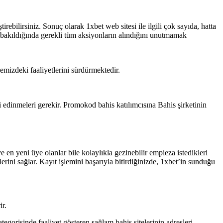
ebilirsiniz. Sonuç olarak 1xbet web sitesi ile ilgili çok sayıda, hatta
n bakıldığında gerekli tüm aksiyonların alındığını unutmamak
emizdeki faaliyetlerini sürdürmektedir.
 edinmeleri gerekir. Promokod bahis katılımcısına Bahis şirketinin
e en yeni üye olanlar bile kolaylıkla gezinebilir empieza istedikleri
lerini sağlar. Kayıt işlemini başarıyla bitirdiğinizde, 1xbet’in sunduğu
ir.
egorisinde faaliyet gösteren sağlam bahis sitelerinin adresleri