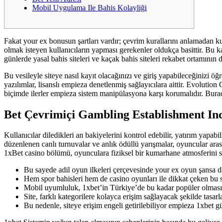
Mobil Uygulama Ile Bahis Kolayliği
Fakat your ex bonusun şartları vardır; çevrim kurallarını anlamadan
olmak isteyen kullanıcıların yapması gerekenler oldukça basittir. Bu ka
günlerde yasal bahis siteleri ve kaçak bahis siteleri rekabet ortamını
Bu vesileyle siteye nasıl kayıt olacağınızı ve giriş yapabileceğinizi öğ
yazılımlar, lisanslı empieza denetlenmiş sağlayıcılara aittir. Evolution
biçimde ilerler empieza sistem manipülasyona karşı korumalıdır. Burada
Bet Çevrimiçi Gambling Establishment In
Kullanıcılar diledikleri an bakiyelerini kontrol edebilir, yatırım yap
düzenlenen canlı turnuvalar ve anlık ödüllü yarışmalar, oyuncular arası
1xBet casino bölümü, oyunculara fiziksel bir kumarhane atmosferini sa
Bu sayede adil oyun ilkeleri çerçevesinde your ex oyun şansa d
Hem spor bahisleri hem de casino oyunları ile dikkat çeken bu sit
Mobil uyumluluk, 1xbet’in Türkiye’de bu kadar popüler olmasını
Site, farklı kategorilere kolayca erişim sağlayacak şekilde tasarl
Bu nedenle, siteye erişim engeli getirilebiliyor empieza 1xbet gün