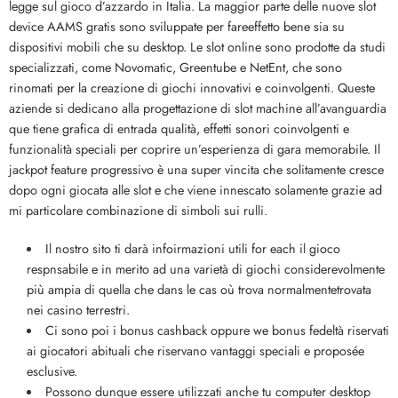
legge sul gioco d’azzardo in Italia. La maggior parte delle nuove slot
device AAMS gratis sono sviluppate per fareeffetto bene sia su
dispositivi mobili che su desktop. Le slot online sono prodotte da studi
specializzati, come Novomatic, Greentube e NetEnt, che sono
rinomati per la creazione di giochi innovativi e coinvolgenti. Queste
aziende si dedicano alla progettazione di slot machine all’avanguardia
que tiene grafica di entrada qualità, effetti sonori coinvolgenti e
funzionalità speciali per coprire un’esperienza di gara memorabile. Il
jackpot feature progressivo è una super vincita che solitamente cresce
dopo ogni giocata alle slot e che viene innescato solamente grazie ad
mi particolare combinazione di simboli sui rulli.
Il nostro sito ti darà infoirmazioni utili for each il gioco
respnsabile e in merito ad una varietà di giochi considerevolmente
più ampia di quella che dans le cas où trova normalmentetrovata
nei casino terrestri.
Ci sono poi i bonus cashback oppure we bonus fedeltà riservati
ai giocatori abituali che riservano vantaggi speciali e proposée
esclusive.
Possono dunque essere utilizzati anche tu computer desktop