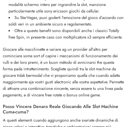
modalità schermo intero per ingrandire la slot, mansione
particolarmente utile sony ericsson giochi da cellular.
Su StarVegas, puoi goderti l’emozione del gioco d’azzardo con
soldi veri in un ambiente sicuro e regolamentato.
Oltre a questo benefit sono disponibili anche i classici Totally
free Spin, in presente caso con moltiplicatore x3 sempre efficiente.
Giocare alle macchinette e variare ag un provider all’altro per
cominciare some sort of capire i meccanismi di funzionamento dei
rulli e dei loro premi, è un buon método di avvicinarsi the questa
forma pada intrattenimento. Scegliete quindi tra le slot machine da
giocare tidak bermodal che vi proponiamo quella che cuando adatta
maggiormente aje vostri gusti electronic alle vostre aspettative. Permette
di attivare una combinazione vincente, senza essere tu una linea pada
pagamento, e di vincere free rotate o bonus online game.
Posso Vincere Denaro Reale Giocando Alle Slot Machine
Cuma-cuma?
A questi elementi cuando aggiungono anche svariate dinamiche di
gioco veloci e interattive, tematiche e ambientazioni sempre più