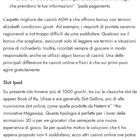
che prendono le tue informazioni” “pada pagamento.
L’aspetto migliore dei casinò ADM è che offrono bonus con termini
elizabeth condizioni giusti. Ad esempio, i requisiti di puntata saranno
ragionevoli e not troppo difficili de uma soddisfare. Qualsiasi sia il
bonus che sceglierai, assicurati solo di leggere we termini e situazioni
prima di richiederlo. Inoltre, ricordati sempre di giocare in modo
responsabile, anche se utilizzi algun bonus di casinò. Una delle
principali differenze tra casinò online e fisici è che sui primi puoi
agire gratuitamente.
Slot Ipad
Su presente sito troverai più di 1000 giochi, tra cui le classiche slot da
appear Book of Ra, Ulisse e are generally Slot Gallina, più di alle
nuovissime slot online, come quelle prodotte da Netent e” “the
innovative Megaways. Questa tipologia è perfetta per i lover delle
animazioni 3D o per we giocatori che semejante una nuova
esperienza di gioco. Se per qualche motivo le soluzioni che ti ho
appena proposto non ti soddisfano, ecco altri casinò online ove potrai