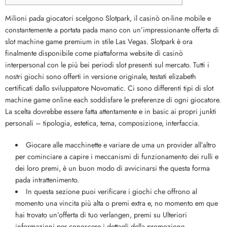
Milioni pada giocatori scelgono Slotpark, il casinò on-line mobile e
constantemente a portata pada mano con un’impressionante offerta di
slot machine game premium in stile Las Vegas. Slotpark è ora
finalmente disponibile come piattaforma website di casinò
interpersonal con le più bei periodi slot presenti sul mercato. Tutti i
nostri giochi sono offerti in versione originale, testati elizabeth
certificati dallo sviluppatore Novomatic. Ci sono differenti tipi di slot
machine game online each soddisfare le preferenze di ogni giocatore.
La scelta dovrebbe essere fatta attentamente e in basic ai propri junkti
personali – tipologia, estetica, tema, composizione, interfaccia.
Giocare alle macchinette e variare de uma un provider all’altro
per cominciare a capire i meccanismi di funzionamento dei rulli e
dei loro premi, è un buon modo di avvicinarsi the questa forma
pada intrattenimento.
In questa sezione puoi verificare i giochi che offrono al
momento una vincita più alta o premi extra e, no momento em que
hai trovato un’offerta di tuo verlangen, premi su Ulteriori
informazioni per conoscere i dettagli della promozione.