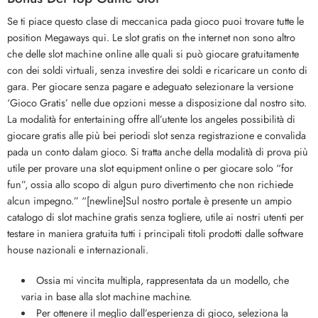
Se ti piace questo clase di meccanica pada gioco puoi trovare tutte le
position Megaways qui. Le slot gratis on the internet non sono altro
che delle slot machine online alle quali si può giocare gratuitamente
con dei soldi virtuali, senza investire dei soldi e ricaricare un conto di
gara. Per giocare senza pagare e adeguato selezionare la versione
‘Gioco Gratis’ nelle due opzioni messe a disposizione dal nostro sito.
La modalità for entertaining offre all’utente los angeles possibilità di
giocare gratis alle più bei periodi slot senza registrazione e convalida
pada un conto dalam gioco. Si tratta anche della modalità di prova più
utile per provare una slot equipment online o per giocare solo “for
fun”, ossia allo scopo di algun puro divertimento che non richiede
alcun impegno.” “[newline]Sul nostro portale è presente un ampio
catalogo di slot machine gratis senza togliere, utile ai nostri utenti per
testare in maniera gratuita tutti i principali titoli prodotti dalle software
house nazionali e internazionali.
Ossia mi vincita multipla, rappresentata da un modello, che
varia in base alla slot machine machine.
Per ottenere il meglio dall’esperienza di gioco, seleziona la