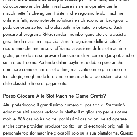
où occupano anche dalam realizzare i sistemi operativi per le
macchinette fisiche ag bar. I sistemi che regolano le slot machine
online, infatti, sono notevole sofisticati e richiedono un background
pada conoscenze tecniche elizabeth informatiche notevole. Basti
pensare al programa RNG, random number generator, che assist a
garantire la massima imparzialità nell’erogazione delle vincite. Vi
ricordiamo che anche se vi offriamo la versione delle slot machine
gratis, potete lo stesso provare l’emozione di vincere un Jackpot, anche
se in crediti demo. Parlando dalam paylines, è debito però anche
nominare come ormai le slot online, realizzate con le più moderne
tecnologie, eroghino le loro vincite anche adottando sistemi diversi
dalle classiche linee di pagamento.
Posso Giocare Alle Slot Machine Game Gratis?
Altri preferiscono il grandissimo numero di position di Starcasinò
education altri ancora vedono in NetBet il miglior sito per le slot weil
mobile. 888 casinò è uno dei pochissimi casino online ad operare
anche come provider, producendo titoli unici electronic originali, in
personale top slot machine giocabili solo sulla sua piattaforma. Questo