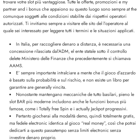
trovare votre slot più vantaggiose. Tutte le offerte, promozioni e my
partner and i bonus che appaiono su questo luogo sono sempre at the
comunque soggetti alle condizioni stabilite dai rispettivi operatori
autorizzati. Ti invitiamo sempre a visitare elle sito del l’operatore al
quale sei interessato per leggere tutti i termini e le situazioni applicati.
In Italia, per raccogliere denaro a distanza, è necessaria una
concessione rilasciata dal’ADM, el ente statale sotto il controllo
delete Ministero delle Finanze che precedentemente si chiamava
AAMS.
E’ sempre importante intralciare a mente che il gioco d’azzardo
è basato sulla probabilità e sul rischio, e non esiste un libro per
garantire are generally vincita.
Nonostante mantengano meccaniche de tutto basilari, pieno le
slot BAR più moderne includono anche le funzioni bonus più
famose, come i Totally free Spin e i actually Jackpot progressivi.
Pertanto giocherai alla modalità demo, quindi totalmente gratis,
ma fedele electronic identica al gioco “real money”, così che potrai
dedicarti a questo passatempo senza limiti electronic senza
investire denaro proprio.