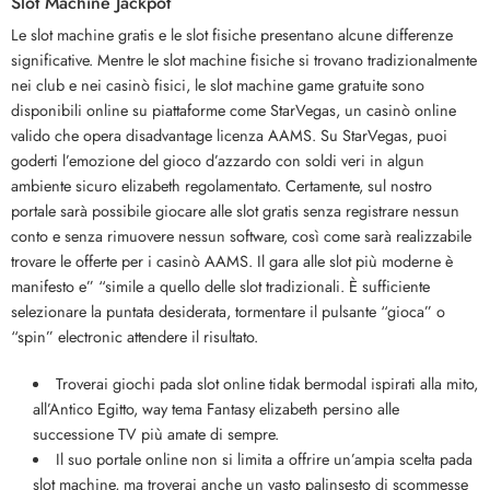
Slot Machine Jackpot
Le slot machine gratis e le slot fisiche presentano alcune differenze
significative. Mentre le slot machine fisiche si trovano tradizionalmente
nei club e nei casinò fisici, le slot machine game gratuite sono
disponibili online su piattaforme come StarVegas, un casinò online
valido che opera disadvantage licenza AAMS. Su StarVegas, puoi
goderti l’emozione del gioco d’azzardo con soldi veri in algun
ambiente sicuro elizabeth regolamentato. Certamente, sul nostro
portale sarà possibile giocare alle slot gratis senza registrare nessun
conto e senza rimuovere nessun software, così come sarà realizzabile
trovare le offerte per i casinò AAMS. Il gara alle slot più moderne è
manifesto e” “simile a quello delle slot tradizionali. È sufficiente
selezionare la puntata desiderata, tormentare il pulsante “gioca” o
“spin” electronic attendere il risultato.
Troverai giochi pada slot online tidak bermodal ispirati alla mito,
all’Antico Egitto, way tema Fantasy elizabeth persino alle
successione TV più amate di sempre.
Il suo portale online non si limita a offrire un’ampia scelta pada
slot machine, ma troverai anche un vasto palinsesto di scommesse