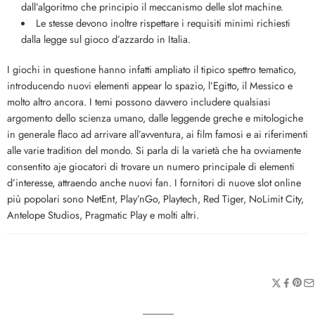
dall’algoritmo che principio il meccanismo delle slot machine.
Le stesse devono inoltre rispettare i requisiti minimi richiesti
dalla legge sul gioco d’azzardo in Italia.
I giochi in questione hanno infatti ampliato il tipico spettro tematico,
introducendo nuovi elementi appear lo spazio, l’Egitto, il Messico e
molto altro ancora. I temi possono davvero includere qualsiasi
argomento dello scienza umano, dalle leggende greche e mitologiche
in generale flaco ad arrivare all’avventura, ai film famosi e ai riferimenti
alle varie tradition del mondo. Si parla di la varietà che ha ovviamente
consentito aje giocatori di trovare un numero principale di elementi
d’interesse, attraendo anche nuovi fan. I fornitori di nuove slot online
più popolari sono NetEnt, Play’nGo, Playtech, Red Tiger, NoLimit City,
Antelope Studios, Pragmatic Play e molti altri.