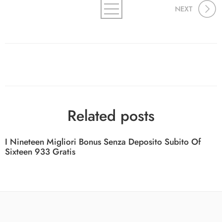
NEXT
Related posts
I Nineteen Migliori Bonus Senza Deposito Subito Of
Sixteen 933 Gratis