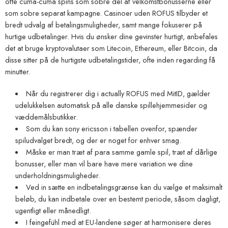
ofte cuma-cuma spins som sobre del af velkomstbonusserne eller
som sobre separat kampagne. Casinoer uden ROFUS tilbyder et
bredt udvalg af betalingsmuligheder, samt mange fokuserer på
hurtige udbetalinger. Hvis du ønsker dine gevinster hurtigt, anbefales
det at bruge kryptovalutaer som Litecoin, Ethereum, eller Bitcoin, da
disse sitter på de hurtigste udbetalingstider, ofte inden regarding få
minutter.
Når du registrerer dig i actually ROFUS med MitID, gælder
udelukkelsen automatisk på alle danske spillehjemmesider og
væddemålsbutikker.
Som du kan sony ericsson i tabellen ovenfor, spænder
spiludvalget bredt, og der er noget for enhver smag.
Måske er man træt af para samme gamle spil, træt af dårlige
bonusser, eller man vil bare have mere variation we dine
underholdningsmuligheder.
Ved in sætte en indbetalingsgrænse kan du vælge et maksimalt
beløb, du kan indbetale over en bestemt periode, såsom dagligt,
ugentligt eller månedligt.
I feingefühl med at EU-landene søger at harmonisere deres