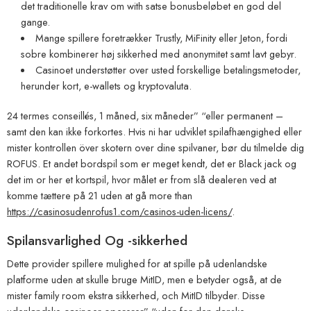
det traditionelle krav om with satse bonusbeløbet en god del
gange.
Mange spillere foretrækker Trustly, MiFinity eller Jeton, fordi
sobre kombinerer høj sikkerhed med anonymitet samt lavt gebyr.
Casinoet understøtter over usted forskellige betalingsmetoder,
herunder kort, e-wallets og kryptovaluta.
24 termes conseillés, 1 måned, six måneder” “eller permanent –
samt den kan ikke forkortes. Hvis ni har udviklet spilafhængighed eller
mister kontrollen över skotern over dine spilvaner, bør du tilmelde dig
ROFUS. Et andet bordspil som er meget kendt, det er Black jack og
det im or her et kortspil, hvor målet er from slå dealeren ved at
komme tættere på 21 uden at gå more than
https://casinosudenrofus1.com/casinos-uden-licens/
.
Spilansvarlighed Og -sikkerhed
Dette provider spillere mulighed for at spille på udenlandske
platforme uden at skulle bruge MitID, men e betyder også, at de
mister family room ekstra sikkerhed, och MitID tilbyder. Disse