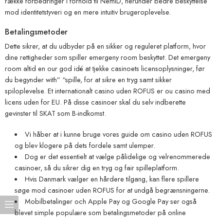
række forbedringer i forhold til NemID, herunder bedre beskyttelse
mod identitetstyveri og en mere intuitiv brugeroplevelse.
Betalingsmetoder
Dette sikrer, at du udbyder på en sikker og reguleret platform, hvor
dine rettigheder som spiller emergeny room beskyttet. Det emergeny
room altid en our god idé at tjekke casinoets licensoplysninger, før
du begynder with” “spille, for at sikre en tryg samt sikker
spiloplevelse. Et internationalt casino uden ROFUS er ou casino med
licens uden for EU. På disse casinoer skal du selv indberette
gevinster til SKAT som B-indkomst.
Vi håber at i kunne bruge vores guide om casino uden ROFUS
og blev klogere på dets fordele samt ulemper.
Dog er det essentielt at vælge pålidelige og velrenommerede
casinoer, så du sikrer dig en tryg og fair spilleplatform.
Hvis Danmark vælger en hårdere tilgang, kan flere spillere
søge mod casinoer uden ROFUS for at undgå begrænsningerne.
Mobilbetalinger och Apple Pay og Google Pay ser også
blevet simple populære som betalingsmetoder på online