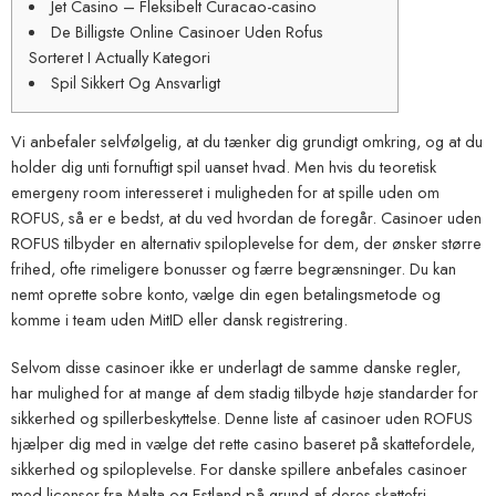
Jet Casino – Fleksibelt Curacao-casino
De Billigste Online Casinoer Uden Rofus
Sorteret I Actually Kategori
Spil Sikkert Og Ansvarligt
Vi anbefaler selvfølgelig, at du tænker dig grundigt omkring, og at du
holder dig unti fornuftigt spil uanset hvad. Men hvis du teoretisk
emergeny room interesseret i muligheden for at spille uden om
ROFUS, så er e bedst, at du ved hvordan de foregår. Casinoer uden
ROFUS tilbyder en alternativ spiloplevelse for dem, der ønsker større
frihed, ofte rimeligere bonusser og færre begrænsninger. Du kan
nemt oprette sobre konto, vælge din egen betalingsmetode og
komme i team uden MitID eller dansk registrering.
Selvom disse casinoer ikke er underlagt de samme danske regler,
har mulighed for at mange af dem stadig tilbyde høje standarder for
sikkerhed og spillerbeskyttelse. Denne liste af casinoer uden ROFUS
hjælper dig med in vælge det rette casino baseret på skattefordele,
sikkerhed og spiloplevelse. For danske spillere anbefales casinoer
med licenser fra Malta og Estland på grund af deres skattefri