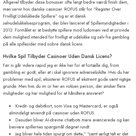
Alligevel tilbyder disse bonusser ofte langt bedre værdi finish dem,
man servir hos danske casinoer. ROFUS står for “Register Over
Frivilligt Udelukkede Spillere” og er et dansk
selvudelukkelsesprogram, der blev lanceret af Spillemyndigheden i
2012. Formålet er at beskytte spillere mod ludomani ved at provide
dem mulighed intended for frivilligt at udelukke sig selv fra gambling
på alle spillesider med sobre dansk licens.
Hvilke Spil Tilbyder Casinoer Uden Dansk Licens?
Før ni går videre rapid jeg er ikke her for at fortælle dig, from
gambling er godt, eller at i skal ignorere advarselsskilte. Hvis du har
problemer med spil, eksisterer ROFUS af ekstremt gode samt vigtige
grunde. Men hvis du im or her en voksen person, der ønsker flere
muligheder og har mulighed for at håndtere ansvaret?
Kredit- og debitkort, som Visa og Mastercard, er også
almindeligt anvendt på casinoer uden ROFUS.
Desuden bliver AI-drevne chatbots mere avancerede og kan
besvare spillernes spørgsmål døgnet rundt.
Jeg bliver hele tiden spurgt om dette,” “samt ærligt talt er det