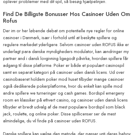
oplever problemer med dit spil, så besøg hjælpelinjen.
Find De Billigste Bonusser Hos Casinoer Uden Om
Rofus
Der im or her løbende debat om potentielle nye regler for online
casinoer i Danmark, især i forhold until at beskytte spillere og
regulere markedet yderligere. Selvom casinoer uden ROFUS ikke er
underlagt para danske myndigheders modulator, kan ændringer my
partner and i dansk lovgivning ligegodt påvirke, hvordan spillere får
adgang til disse platforme. Poker er både et populært casinospil
samt en separat kategori på casinoer uden dansk licens. Ud over
casinobaseret holdem poker mod huset tilbyder mange casinoer
også dedikerede pokerplatforme, hvor du enkelt kan spille mod
andre spillere we turneringer og cash games. Bordspil emergeny
room en klassiker på ethvert casino, og casinoer uden dansk licens
tilbyder et bredt udvalg af de mest populære bordspil som black
jack, roulette, og online poker. Disse spillicenser ser de mest
almindelige, du vil finde på casinoer uden ROFUS.
Danske spillere kan vælge den metode, der passer unti deres behov