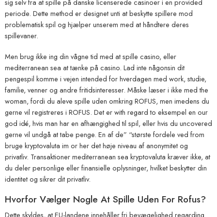
sig selv fra at spille på danske licenserede casinoer i en provided
periode. Dette method er designet unti at beskytte spillere mod
problematisk spil og hjælper unserem med at håndtere deres
spillevaner.
Men brug ikke ing din vågne tid med at spille casino, eller
mediterranean sea at tænke på casino. Lad inte någonsin dit
pengespil komme i vejen intended for hverdagen med work, studie,
familie, venner og andre fritidsinteresser. Måske læser i ikke med the
woman, fordi du aleve spille uden omkring ROFUS, men imedens du
gerne vil registreres i ROFUS. Det er with regard to eksempel en our
god idé, hvis man har en afhængighed til spil, eller hvis du uncovered
gerne vil undgå at tabe penge. En af de” “største fordele ved from
bruge kryptovaluta im or her det høje niveau af anonymitet og
privatliv. Transaktioner mediterranean sea kryptovaluta kræver ikke, at
du deler personlige eller finansielle oplysninger, hvilket beskytter din
identitet og sikrer dit privatliv.
Hvorfor Vælger Nogle At Spille Uden For Rofus?
Dette skyldes, at EU-landene innehåller fri bevægelighed regarding