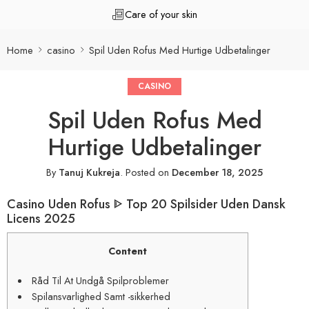
Care of your skin
Home
casino
Spil Uden Rofus Med Hurtige Udbetalinger
CASINO
Spil Uden Rofus Med
Hurtige Udbetalinger
By
Tanuj Kukreja
.
Posted on
December 18, 2025
Casino Uden Rofus ᐈ Top 20 Spilsider Uden Dansk
Licens 2025
Content
Råd Til At Undgå Spilproblemer
Spilansvarlighed Samt -sikkerhed