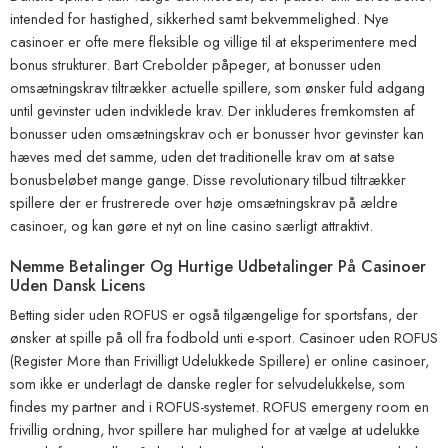
intended for hastighed, sikkerhed samt bekvemmelighed. Nye
casinoer er ofte mere fleksible og villige til at eksperimentere med
bonus strukturer. Bart Crebolder påpeger, at bonusser uden
omsætningskrav tiltrækker actuelle spillere, som ønsker fuld adgang
until gevinster uden indviklede krav. Der inkluderes fremkomsten af ​​
bonusser uden omsætningskrav och er bonusser hvor gevinster kan
hæves med det samme, uden det traditionelle krav om at satse
bonusbeløbet mange gange. Disse revolutionary tilbud tiltrækker
spillere der er frustrerede over høje omsætningskrav på ældre
casinoer, og kan gøre et nyt on line casino særligt attraktivt.
Nemme Betalinger Og Hurtige Udbetalinger På Casinoer
Uden Dansk Licens
Betting sider uden ROFUS er også tilgængelige for sportsfans, der
ønsker at spille på oll fra fodbold unti e-sport. Casinoer uden ROFUS
(Register More than Frivilligt Udelukkede Spillere) er online casinoer,
som ikke er underlagt de danske regler for selvudelukkelse, som
findes my partner and i ROFUS-systemet. ROFUS emergeny room en
frivillig ordning, hvor spillere har mulighed for at vælge at udelukke