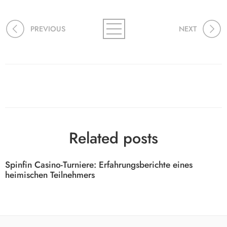
PREVIOUS
NEXT
Related posts
Spinfin Casino-Turniere: Erfahrungsberichte eines
heimischen Teilnehmers