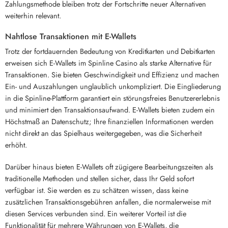
Zahlungsmethode bleiben trotz der Fortschritte neuer Alternativen
weiterhin relevant.
Nahtlose Transaktionen mit E-Wallets
Trotz der fortdauernden Bedeutung von Kreditkarten und Debitkarten
erweisen sich E-Wallets im Spinline Casino als starke Alternative für
Transaktionen. Sie bieten Geschwindigkeit und Effizienz und machen
Ein- und Auszahlungen unglaublich unkompliziert. Die Eingliederung
in die Spinline-Plattform garantiert ein störungsfreies Benutzererlebnis
und minimiert den Transaktionsaufwand. E-Wallets bieten zudem ein
Höchstmaß an Datenschutz; Ihre finanziellen Informationen werden
nicht direkt an das Spielhaus weitergegeben, was die Sicherheit
erhöht.
Darüber hinaus bieten E-Wallets oft zügigere Bearbeitungszeiten als
traditionelle Methoden und stellen sicher, dass Ihr Geld sofort
verfügbar ist. Sie werden es zu schätzen wissen, dass keine
zusätzlichen Transaktionsgebühren anfallen, die normalerweise mit
diesen Services verbunden sind. Ein weiterer Vorteil ist die
Funktionalität für mehrere Währungen von E-Wallets, die