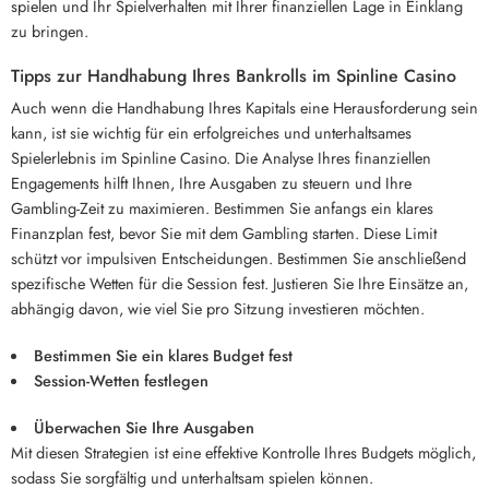
spielen und Ihr Spielverhalten mit Ihrer finanziellen Lage in Einklang
zu bringen.
Tipps zur Handhabung Ihres Bankrolls im Spinline Casino
Auch wenn die Handhabung Ihres Kapitals eine Herausforderung sein
kann, ist sie wichtig für ein erfolgreiches und unterhaltsames
Spielerlebnis im Spinline Casino. Die Analyse Ihres finanziellen
Engagements hilft Ihnen, Ihre Ausgaben zu steuern und Ihre
Gambling-Zeit zu maximieren. Bestimmen Sie anfangs ein klares
Finanzplan fest, bevor Sie mit dem Gambling starten. Diese Limit
schützt vor impulsiven Entscheidungen. Bestimmen Sie anschließend
spezifische Wetten für die Session fest. Justieren Sie Ihre Einsätze an,
abhängig davon, wie viel Sie pro Sitzung investieren möchten.
Bestimmen Sie ein klares Budget fest
Session-Wetten festlegen
Überwachen Sie Ihre Ausgaben
Mit diesen Strategien ist eine effektive Kontrolle Ihres Budgets möglich,
sodass Sie sorgfältig und unterhaltsam spielen können.