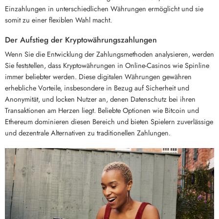
Einzahlungen in unterschiedlichen Währungen ermöglicht und sie
somit zu einer flexiblen Wahl macht.
Der Aufstieg der Kryptowährungszahlungen
Wenn Sie die Entwicklung der Zahlungsmethoden analysieren, werden
Sie feststellen, dass Kryptowährungen in Online-Casinos wie Spinline
immer beliebter werden. Diese digitalen Währungen gewähren
erhebliche Vorteile, insbesondere in Bezug auf Sicherheit und
Anonymität, und locken Nutzer an, denen Datenschutz bei ihren
Transaktionen am Herzen liegt. Beliebte Optionen wie Bitcoin und
Ethereum dominieren diesen Bereich und bieten Spielern zuverlässige
und dezentrale Alternativen zu traditionellen Zahlungen.