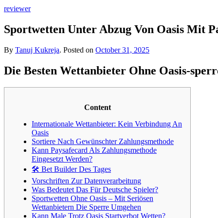
reviewer
Sportwetten Unter Abzug Von Oasis Mit Pa
By
Tanuj Kukreja
.
Posted on
October 31, 2025
Die Besten Wettanbieter Ohne Oasis-sperr
Content
Internationale Wettanbieter: Kein Verbindung An
Oasis
Sortiere Nach Gewünschter Zahlungsmethode
Kann Paysafecard Als Zahlungsmethode
Eingesetzt Werden?
🛠️ Bet Builder Des Tages
Vorschriften Zur Datenverarbeitung
Was Bedeutet Das Für Deutsche Spieler?
Sportwetten Ohne Oasis – Mit Seriösen
Wettanbietern Die Sperre Umgehen
Kann Male Trotz Oasis Startverbot Wetten?