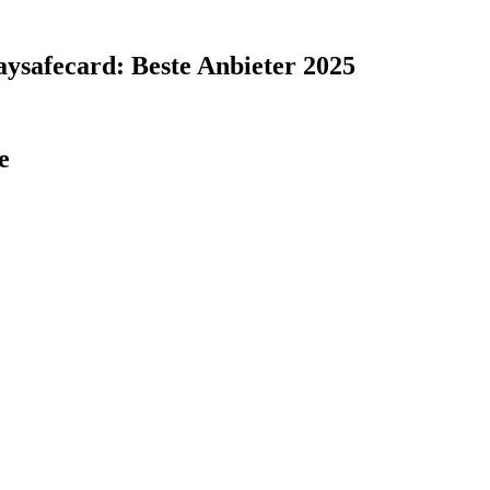
ysafecard: Beste Anbieter 2025
e