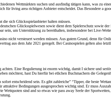
schiedenen Wettmärkten suchen und ausfindig tätigen kann, was zu ein
h für living area richtigen Anbieter entscheidet. Das Besondere a goo
at die sich Glücksspielanbieter halten müssen.
m deutschen Glücksspielwesen sowie dient dem Spielerschutz sowie der 
ar sein, um Unterstützung zu bereithalten, insbesondere bei Live-Wette
sino nicht versteuert werden müssen. Aus gutem Grund, denn für Online 
svertrag aus dem Jahr 2021 geregelt. Bei Casinospielen gelten also letz
ung achten. Eine Regulierung ist enorm wichtig, damit I sichere und
ben möchtest, hast Du hierfür bei etlichen Buchmachern die Gelegenh
ofort entscheidend sein. Es gibt zahlreiche” “Tipper, die beste Wet
r attraktive Bedingungen ausgesprochen wichtig sind. Er muss Auszahl
 Die Wettquoten sind and so etwas wie pass away Seele der Sportwette
eutung.