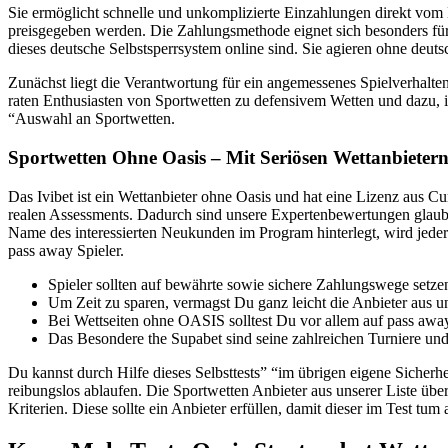
Sie ermöglicht schnelle und unkomplizierte Einzahlungen direkt vom
preisgegeben werden. Die Zahlungsmethode eignet sich besonders für
dieses deutsche Selbstsperrsystem online sind. Sie agieren ohne deu
Zunächst liegt die Verantwortung für ein angemessenes Spielverhalten 
raten Enthusiasten von Sportwetten zu defensivem Wetten und dazu, ih
“Auswahl an Sportwetten.
Sportwetten Ohne Oasis – Mit Seriösen Wettanbieter
Das Ivibet ist ein Wettanbieter ohne Oasis und hat eine Lizenz aus 
realen Assessments. Dadurch sind unsere Expertenbewertungen glaubwü
Name des interessierten Neukunden im Program hinterlegt, wird jeder
pass away Spieler.
Spieler sollten auf bewährte sowie sichere Zahlungswege setze
Um Zeit zu sparen, vermagst Du ganz leicht die Anbieter aus u
Bei Wettseiten ohne OASIS solltest Du vor allem auf pass awa
Das Besondere the Supabet sind seine zahlreichen Turniere u
Du kannst durch Hilfe dieses Selbsttests” “im übrigen eigene Siche
reibungslos ablaufen. Die Sportwetten Anbieter aus unserer Liste üb
Kriterien. Diese sollte ein Anbieter erfüllen, damit dieser im Test