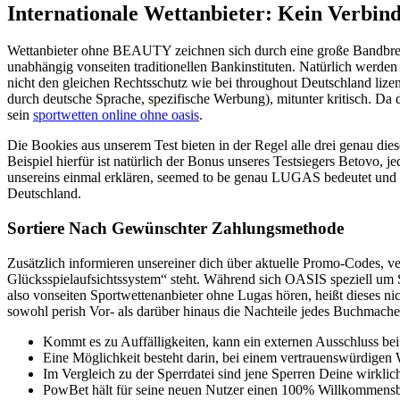
Internationale Wettanbieter: Kein Verbin
Wettanbieter ohne BEAUTY zeichnen sich durch eine große Bandbreite
unabhängig vonseiten traditionellen Bankinstituten. Natürlich werden
nicht den gleichen Rechtsschutz wie bei throughout Deutschland lize
durch deutsche Sprache, spezifische Werbung), mitunter kritisch. Da
sein
sportwetten online ohne oasis
.
Die Bookies aus unserem Test bieten in der Regel alle drei genau d
Beispiel hierfür ist natürlich der Bonus unseres Testsiegers Betov
unsereins einmal erklären, seemed to be genau LUGAS bedeutet und was
Deutschland.
Sortiere Nach Gewünschter Zahlungsmethode
Zusätzlich informieren unsereiner dich über aktuelle Promo-Codes, 
Glücksspielaufsichtssystem“ steht. Während sich OASIS speziell um
also vonseiten Sportwettenanbieter ohne Lugas hören, heißt dieses ni
sowohl perish Vor- als darüber hinaus die Nachteile jedes Buchmacher
Kommt es zu Auffälligkeiten, kann ein externen Ausschluss bei
Eine Möglichkeit besteht darin, bei einem vertrauenswürdige
Im Vergleich zu der Sperrdatei sind jene Sperren Deine wirklic
PowBet hält für seine neuen Nutzer einen 100% Willkommens