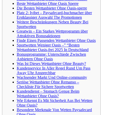
Beste Wettanbieter Ohne Oasis Sperre
Die Besten Wettanbieter Ohne Oasis-sperre
Platz 2: Ivibet – Paysafecard-buchmacher über
Erstklassiger Auswahl The Promotionen
Weitere Beschränkungen Neben Beauty Bei
Sportwetten
Greatwin – Ein Starkes Wettprogramm über
Attraktiven Bonusaktionen
Finde Einen Passenden Wettanbieter Ohne Oasis
Sportwetten Weniger Oasis –” “Besten
Wettanbieter Oasis-frei 2025 In Deutschland
Bonusprogramme: Unterschiede Zwischen
Anbietern Ohne Oasis
Was Ist Dieses Wettanbieter Ohne Beauty?
Kundenservice In Aller Regel Rund Um Pass
Away Uhr Ansprechbar
Wachsender Markt Und Online-community
Seriöse Wettanbieter Ohne Remanso –
Checkliste Für Sichere Sportwetten
Kundendienst – Stomach Genug Beim
Wettanbieter Ohne Oasis?
Wie Erkennt Es Mit Sicherheit Aus Bei Wetten
Ohne Oasis?
Besondere Merkmale Von Wetten Paysafecard
Ohne Oasis