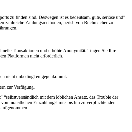
Sports zu finden sind. Deswegen ist es bedeutsam, gute, seriöse und”
ahen zahlreiche Zahlungsmethoden, perish von Buchmacher zu
ährungen.
hnelle Transaktionen und erhöhte Anonymität. Tragen Sie Ihre
en Plattformen nicht erforderlich.
klich nicht unbedingt entgegenkommt.
ern zur Verfügung.
t” “selbstverständlich mit dem löblichen Ansatz, das Trouble der
 von monatlichen Einzahlungslimits bis hin zu verpflichtenden
d aufgenommen.