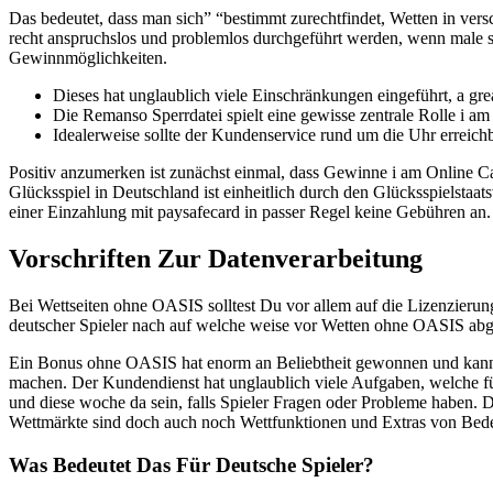
Das bedeutet, dass man sich” “bestimmt zurechtfindet, Wetten in ver
recht anspruchslos und problemlos durchgeführt werden, wenn male sic
Gewinnmöglichkeiten.
Dieses hat unglaublich viele Einschränkungen eingeführt, a gre
Die Remanso Sperrdatei spielt eine gewisse zentrale Rolle i a
Idealerweise sollte der Kundenservice rund um die Uhr erreichb
Positiv anzumerken ist zunächst einmal, dass Gewinne i am Online Ca
Glücksspiel in Deutschland ist einheitlich durch den Glücksspielstaat
einer Einzahlung mit paysafecard in passer Regel keine Gebühren an.
Vorschriften Zur Datenverarbeitung
Bei Wettseiten ohne OASIS solltest Du vor allem auf die Lizenzier
deutscher Spieler nach auf welche weise vor Wetten ohne OASIS abge
Ein Bonus ohne OASIS hat enorm an Beliebtheit gewonnen und kann s
machen. Der Kundendienst hat unglaublich viele Aufgaben, welche fü
und diese woche da sein, falls Spieler Fragen oder Probleme haben.
Wettmärkte sind doch auch noch Wettfunktionen und Extras von Bed
Was Bedeutet Das Für Deutsche Spieler?