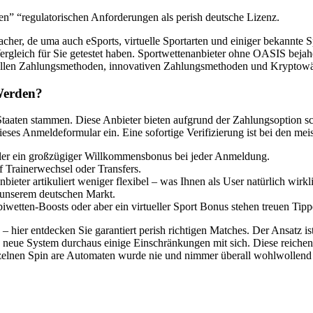
ren” “regulatorischen Anforderungen als perish deutsche Lizenz.
acher, de uma auch eSports, virtuelle Sportarten und einiger bekannte 
ergleich für Sie getestet haben. Sportwettenanbieter ohne OASIS bej
nellen Zahlungsmethoden, innovativen Zahlungsmethoden und Kryptow
Werden?
taaten stammen. Diese Anbieter bieten aufgrund der Zahlungsoption sc
es Anmeldeformular ein. Eine sofortige Verifizierung ist bei den meist
eler ein großzügiger Willkommensbonus bei jeder Anmeldung.
f Trainerwechsel oder Transfers.
ieter artikuliert weniger flexibel – was Ihnen als User natürlich wir
f unserem deutschen Markt.
wetten-Boosts oder aber ein virtueller Sport Bonus stehen treuen Tipp
 – hier entdecken Sie garantiert perish richtigen Matches. Der Ansatz is
s neue System durchaus einige Einschränkungen mit sich. Diese reichen
zelnen Spin are Automaten wurde nie und nimmer überall wohlwollen