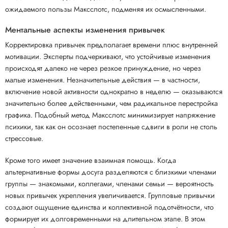
ожидаемого пользы Максслотс, подменяя их осмысленными.
Ментальные аспекты изменения привычек
Корректировка привычек предполагает времени плюс внутренней
мотивации. Эксперты подчеркивают, что устойчивые изменения
происходят далеко не через резкое принуждение, но через
малые изменения. Незначительные действия — в частности,
включение новой активности однократно в неделю — оказываются
значительно более действенными, чем радикальное перестройка
графика. Подобный метод Максслотс минимизирует напряжение
психики, так как он осознает постепенные сдвиги в роли не столь
стрессовые.
Кроме того имеет значение взаимная помощь. Когда
альтернативные формы досуга разделяются с близкими членами
группы — знакомыми, коллегами, членами семьи — вероятность
новых привычек укрепления увеличивается. Групповые привычки
создают ощущение единства и коллективной подотчётности, что
формирует их долговременными на длительном этапе. В этом