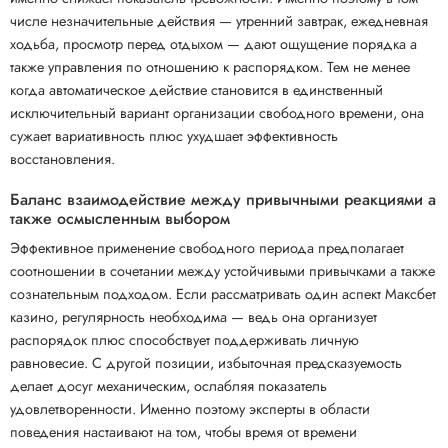
числе незначительные действия — утренний завтрак, ежедневная
ходьба, просмотр перед отдыхом — дают ощущение порядка а
также управления по отношению к распорядком. Тем не менее
когда автоматическое действие становится в единственный
исключительный вариант организации свободного времени, она
сужает вариативность плюс ухудшает эффективность
восстановления.
Баланс взаимодействие между привычными реакциями а
также осмысленным выбором
Эффективное применение свободного периода предполагает
соотношении в сочетании между устойчивыми привычками а также
сознательным подходом. Если рассматривать один аспект Максбет
казино, регулярность необходима — ведь она организует
распорядок плюс способствует поддерживать личную
равновесие. С другой позиции, избыточная предсказуемость
делает досуг механическим, ослабляя показатель
удовлетворенности. Именно поэтому эксперты в области
поведения настаивают на том, чтобы время от времени