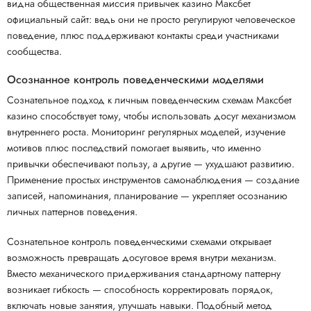
видна общественная миссия привычек казино Максбет
официальный сайт: ведь они не просто регулируют человеческое
поведение, плюс поддерживают контакты среди участниками
сообщества.
Осознанное контроль поведенческими моделями
Сознательное подход к личным поведенческим схемам Максбет
казино способствует тому, чтобы использовать досуг механизмом
внутреннего роста. Мониторинг регулярных моделей, изучение
мотивов плюс последствий помогает выявить, что именно
привычки обеспечивают пользу, а другие — ухудшают развитию.
Применение простых инструментов самонаблюдения — создание
записей, напоминания, планирование — укрепляет осознанию
личных паттернов поведения.
Сознательное контроль поведенческими схемами открывает
возможность превращать досуговое время внутри механизм.
Вместо механического придерживания стандартному паттерну
возникает гибкость — способность корректировать порядок,
включать новые занятия, улучшать навыки. Подобный метод