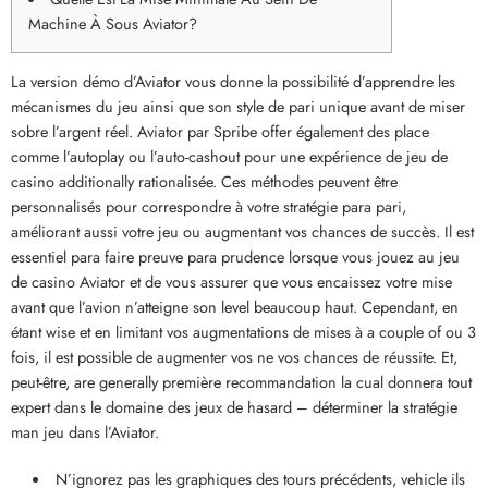
Machine À Sous Aviator?
La version démo d’Aviator vous donne la possibilité d’apprendre les
mécanismes du jeu ainsi que son style de pari unique avant de miser
sobre l’argent réel. Aviator par Spribe offer également des place
comme l’autoplay ou l’auto-cashout pour une expérience de jeu de
casino additionally rationalisée. Ces méthodes peuvent être
personnalisés pour correspondre à votre stratégie para pari,
améliorant aussi votre jeu ou augmentant vos chances de succès. Il est
essentiel para faire preuve para prudence lorsque vous jouez au jeu
de casino Aviator et de vous assurer que vous encaissez votre mise
avant que l’avion n’atteigne son level beaucoup haut. Cependant, en
étant wise et en limitant vos augmentations de mises à a couple of ou 3
fois, il est possible de augmenter vos ne vos chances de réussite. Et,
peut-être, are generally première recommandation la cual donnera tout
expert dans le domaine des jeux de hasard – déterminer la stratégie
man jeu dans l’Aviator.
N’ignorez pas les graphiques des tours précédents, vehicle ils