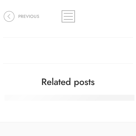
PREVIOUS
Related posts
Aviator Software De Casino Serve Android Et Ios: Jouez