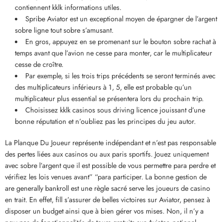
contiennent kklk informations utiles.
Spribe Aviator est un exceptional moyen de épargner de l’argent
sobre ligne tout sobre s’amusant.
En gros, appuyez en se promenant sur le bouton sobre rachat à
temps avant que l’avion ne cesse para monter, car le multiplicateur
cesse de croître.
Par exemple, si les trois trips précédents se seront terminés avec
des multiplicateurs inférieurs à 1, 5, elle est probable qu’un
multiplicateur plus essential se présentera lors du prochain trip.
Choisissez kklk casinos sous driving licence jouissant d’une
bonne réputation͏ et n’oubliez pas les principes du jeu autor.
La Planque Du Joueur représente indépendant et n’est pas responsable
des pertes liées aux casinos ou aux paris sportifs. Jouez uniquement
avec sobre l’argent que il est possible de vous permettre para perdre et
vérifiez les lois venues avant” “para participer. La bonne gestion de
are generally bankroll est une règle sacré serve les joueurs de casino
en trait. En effet, fill s’assurer de belles victoires sur Aviator, pensez à
disposer un budget ainsi que à bien gérer vos mises. Non, il n’y a