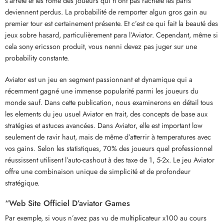
s’arrête et les rome des joueurs qui n’ont pas racheté les paris
deviennent perdus. La probabilité de remporter algun gros gain au
premier tour est certainement présente. Et c’est ce qui fait la beauté des
jeux sobre hasard, particulièrement para l’Aviator. Cependant, même si
cela sony ericsson produit, vous nenni devez pas juger sur une
probability constante.
Aviator est un jeu en segment passionnant et dynamique qui a
récemment gagné une immense popularité parmi les joueurs du
monde sauf. Dans cette publication, nous examinerons en détail tous
les elements du jeu usuel Aviator en trait, des concepts de base aux
stratégies et astuces avancées. Dans Aviator, elle est important low
seulement de ravir haut, mais de même d’atterrir à temperatures avec
vos gains. Selon les statistiques, 70% des joueurs quel professionnel
réussissent utilisent l’auto-cashout à des taxe de 1, 5-2x. Le jeu Aviator
offre͏ une combinaison unique de simplicité et de profondeur
stratégique.
“Web Site Officiel D’aviator Games
Par exemple, si vous n’avez pas vu de multiplicateur x100 au cours