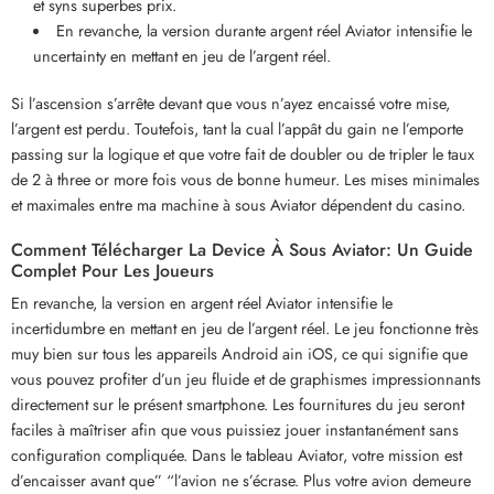
et syns superbes prix.
En revanche, la version durante argent réel Aviator intensifie le
uncertainty en mettant en jeu de l’argent réel.
Si l’ascension s’arrête devant que vous n’ayez encaissé votre mise,
l’argent est perdu. Toutefois, tant la cual l’appât du gain ne l’emporte
passing sur la logique et que votre fait de doubler ou de tripler le taux
de 2 à three or more fois vous de bonne humeur. Les mises minimales
et maximales entre ma machine à sous Aviator dépendent du casino.
Comment Télécharger La Device À Sous Aviator: Un Guide
Complet Pour Les Joueurs
En revanche, la version en argent réel Aviator intensifie le
incertidumbre en mettant en jeu de l’argent réel. Le jeu fonctionne très
muy bien sur tous les appareils Android ain iOS, ce qui signifie que
vous pouvez profiter d’un jeu fluide et de graphismes impressionnants
directement sur le présent smartphone. Les fournitures du jeu seront
faciles à maîtriser afin que vous puissiez jouer instantanément sans
configuration compliquée. Dans le tableau Aviator, votre mission est
d’encaisser avant que” “l’avion ne s’écrase. Plus votre avion demeure