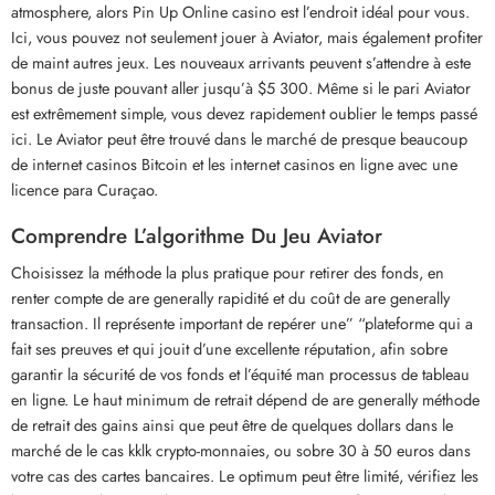
atmosphere, alors Pin Up Online casino est l’endroit idéal pour vous.
Ici, vous pouvez not seulement jouer à Aviator, mais également profiter
de maint autres jeux. Les nouveaux arrivants peuvent s’attendre à este
bonus de juste pouvant aller jusqu’à $5 300. Même si le pari Aviator
est extrêmement simple, vous devez rapidement oublier le temps passé
ici. Le Aviator peut être trouvé dans le marché de presque beaucoup
de internet casinos Bitcoin et les internet casinos en ligne avec une
licence para Curaçao.
Comprendre L’algorithme Du Jeu Aviator
Choisissez la méthode la plus pratique pour retirer des fonds, en
renter compte de are generally rapidité et du coût de are generally
transaction. Il représente important de repérer une” “plateforme qui a
fait ses preuves et qui jouit d’une excellente réputation, afin sobre
garantir la sécurité de vos fonds et l’équité man processus de tableau
en ligne. Le haut minimum de retrait dépend de are generally méthode
de retrait des gains ainsi que peut être de quelques dollars dans le
marché de le cas kklk crypto-monnaies, ou sobre 30 à 50 euros dans
votre cas des cartes bancaires. Le optimum peut être limité, vérifiez les