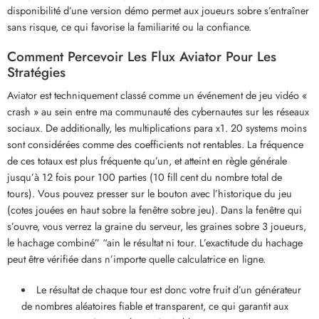
disponibilité d’une version démo permet aux joueurs sobre s’entraîner
sans risque, ce qui favorise la familiarité ou la confiance.
Comment Percevoir Les Flux Aviator Pour Les
Stratégies
Aviator est techniquement classé comme un événement de jeu vidéo «
crash » au sein entre ma communauté des cybernautes sur les réseaux
sociaux. De additionally, les multiplications para x1. 20 systems moins
sont considérées comme des coefficients not rentables. La fréquence
de ces totaux est plus fréquente qu’un, et atteint en règle générale
jusqu’à 12 fois pour 100 parties (10 fill cent du nombre total de
tours). Vous pouvez presser sur le bouton avec l’historique du jeu
(cotes jouées en haut sobre la fenêtre sobre jeu). Dans la fenêtre qui
s’ouvre, vous verrez la graine du serveur, les graines sobre 3 joueurs,
le hachage combiné” “ain le résultat ni tour. L’exactitude du hachage
peut être vérifiée dans n’importe quelle calculatrice en ligne.
Le résultat de chaque tour est donc votre fruit d’un générateur
de nombres aléatoires fiable et transparent, ce qui garantit aux