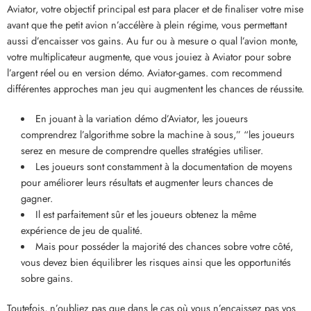
Aviator, votre objectif principal est para placer et de finaliser votre mise
avant que the petit avion n’accélère à plein régime, vous permettant
aussi d’encaisser vos gains. Au fur ou à mesure o qual l’avion monte,
votre multiplicateur augmente, que vous jouiez à Aviator pour sobre
l’argent réel ou en version démo. Aviator-games. com recommend
différentes approches man jeu qui augmentent les chances de réussite.
En jouant à la variation démo d’Aviator, les joueurs
comprendrez l’algorithme sobre la machine à sous,” “les joueurs
serez en mesure de comprendre quelles stratégies utiliser.
Les joueurs sont constamment à la documentation de moyens
pour améliorer leurs résultats et augmenter leurs chances de
gagner.
Il est parfaitement sûr et les joueurs obtenez la même
expérience de jeu de qualité.
Mais pour posséder la majorité des chances sobre votre côté,
vous devez bien équilibrer les risques ainsi que les opportunités
sobre gains.
Toutefois, n’oubliez pas que dans le cas où vous n’encaissez pas vos