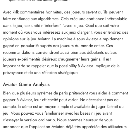
Avec kklk commentaires honnêtes, des joueurs savent qu’ils peuvent
faire confiance aux algorithmes. Cela crée une confiance inébranlable
dans le jeu, car unité n’interfère” “avec le jeu. Quel que soit votre
moment où vous vous intéressez aux jeux d’argent, vous entendrez des
opinions sur le jeu Aviator. La machine à sous Aviator a rapidement
gagné en popularité auprès des joueurs du monde entier. Ces
recommandations conviendront aussi bien aux débutants qu’aux
joueurs expérimentés désireux d’augmenter leurs gains. Il est
important de se rappeler que la possibility à Aviator implique de la
prévoyance et de una réflexion stratégique.
Aviator Game Analysis
Bien que plusieurs systèmes de paris prétendent vous aider à comment
gagner à Aviator, leur efficacité peut varier. Ne nécessitant pas de
compte, la démo est un moyen simple et available de juger l’attrait du
jeu. Vous pouvez vous familiariser avec les bases ni jeu avant
d’essayer la version ordinario. Nous sommes heureux de vous
annoncer que l’application Aviator, déjà très appréciée des utilisateurs