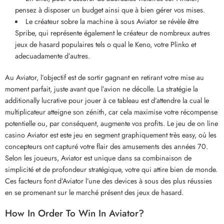
pensez à disposer un budget ainsi que à bien gérer vos mises.
Le créateur sobre la machine à sous Aviator se révèle être
Spribe, qui représente également le créateur de nombreux autres
jeux de hasard populaires tels o qual le Keno, votre Plinko et
adecuadamente d’autres.
Au Aviator, l’objectif est de sortir gagnant en retirant votre mise au
moment parfait, juste avant que l’avion ne décolle. La stratégie la
additionally lucrative pour jouer à ce tableau est d’attendre la cual le
multiplicateur atteigne son zénith, car cela maximise votre récompense
potentielle ou, par conséquent, augmente vos profits. Le jeu de on line
casino Aviator est este jeu en segment graphiquement très easy, où les
concepteurs ont capturé votre flair des amusements des années 70.
Selon les joueurs, Aviator est unique dans sa combinaison de
simplicité et de profondeur stratégique, votre qui attire bien de monde.
Ces facteurs font d’Aviator l’une des devices à sous des plus réussies
en se promenant sur le marché présent des jeux de hasard.
How In Order To Win In Aviator?