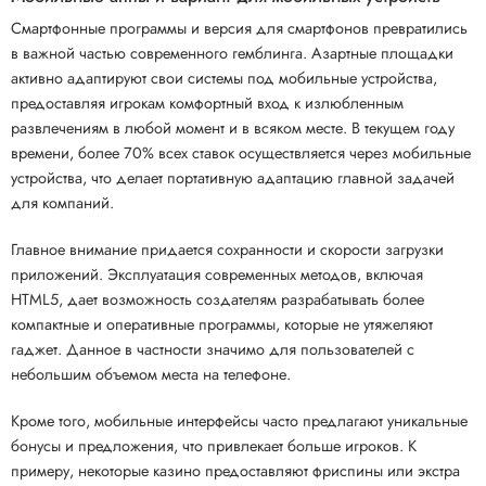
Смартфонные программы и версия для смартфонов превратились
в важной частью современного гемблинга. Азартные площадки
активно адаптируют свои системы под мобильные устройства,
предоставляя игрокам комфортный вход к излюбленным
развлечениям в любой момент и в всяком месте. В текущем году
времени, более 70% всех ставок осуществляется через мобильные
устройства, что делает портативную адаптацию главной задачей
для компаний.
Главное внимание придается сохранности и скорости загрузки
приложений. Эксплуатация современных методов, включая
HTML5, дает возможность создателям разрабатывать более
компактные и оперативные программы, которые не утяжеляют
гаджет. Данное в частности значимо для пользователей с
небольшим объемом места на телефоне.
Кроме того, мобильные интерфейсы часто предлагают уникальные
бонусы и предложения, что привлекает больше игроков. К
примеру, некоторые казино предоставляют фриспины или экстра