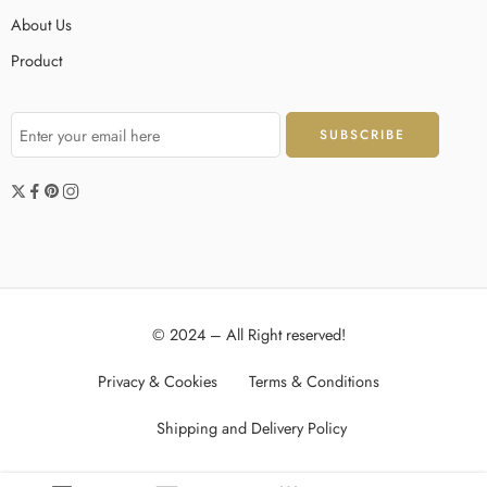
About Us
Product
© 2024 – All Right reserved!
Privacy & Cookies
Terms & Conditions
Shipping and Delivery Policy