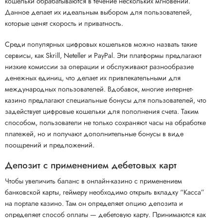
кошельки обрабатываются в течение нескольких мгновений.
Данное делает их идеальным выбором для пользователей,
которые ценят скорость и приватность.
Среди популярных цифровых кошельков можно назвать такие
сервисы, как Skrill, Neteller и PayPal. Эти платформы предлагают
низкие комиссии за операции и обслуживают разнообразие
денежных единиц, что делает их привлекательными для
международных пользователей. Вдобавок, многие интернет-
казино предлагают специальные бонусы для пользователей, что
задействует цифровые кошельки для пополнения счета. Таким
способом, пользователи не только сохраняют часы на обработке
платежей, но и получают дополнительные бонусы в виде
поощрений и предложений.
Депозит с применением дебетовых карт
Чтобы увеличить баланс в онлайн-казино с применением
банковской карты, геймеру необходимо открыть вкладку “Касса”
на портале казино. Там он определяет опцию депозита и
определяет способ оплаты — дебетовую карту. Принимаются как