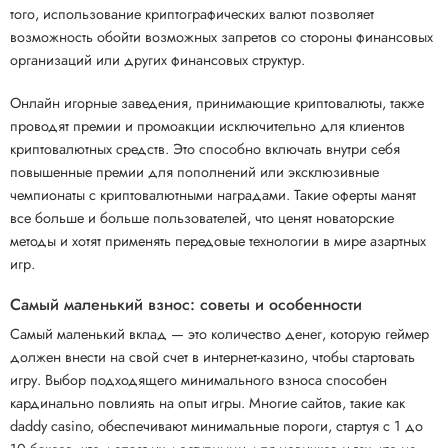
того, использование криптографических валют позволяет
возможность обойти возможных запретов со стороны финансовых
организаций или других финансовых структур.
Онлайн игорные заведения, принимающие криптовалюты, также
проводят премии и промоакции исключительно для клиентов
криптовалютных средств. Это способно включать внутри себя
повышенные премии для пополнений или эксклюзивные
чемпионаты с криптовалютными наградами. Такие оферты манят
все больше и больше пользователей, что ценят новаторские
методы и хотят применять передовые технологии в мире азартных
игр.
Самый маленький взнос: советы и особенности
Самый маленький вклад — это количество денег, которую геймер
должен внести на свой счет в интернет-казино, чтобы стартовать
игру. Выбор подходящего минимального взноса способен
кардинально повлиять на опыт игры. Многие сайтов, такие как
daddy casino, обеспечивают минимальные пороги, стартуя с 1 до