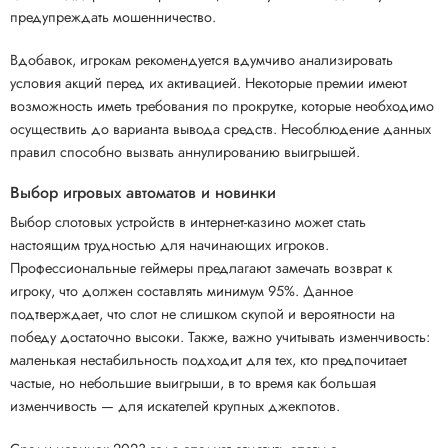
предупреждать мошенничество.
Вдобавок, игрокам рекомендуется вдумчиво анализировать
условия акций перед их активацией. Некоторые премии имеют
возможность иметь требования по прокрутке, которые необходимо
осуществить до варианта вывода средств. Несоблюдение данных
правил способно вызвать аннулированию выигрышей.
Выбор игровых автоматов и новинки
Выбор слотовых устройств в интернет-казино может стать
настоящим трудностью для начинающих игроков.
Профессиональные геймеры предлагают замечать возврат к
игроку, что должен составлять минимум 95%. Данное
подтверждает, что слот не слишком скупой и вероятности на
победу достаточно высоки. Также, важно учитывать изменчивость:
маленькая нестабильность подходит для тех, кто предпочитает
частые, но небольшие выигрыши, в то время как большая
изменчивость — для искателей крупных джекпотов.