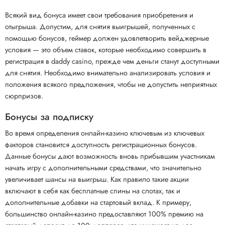
Всякий вид бонуса имеет свои требования приобретения и
отыгрыша. Допустим, для снятия выигрышей, полученных с
помощью бонусов, геймер должен удовлетворить вейджерные
условия — это объем ставок, которые необходимо совершить в
регистрация в daddy casino, прежде чем деньги станут доступными
для снятия. Необходимо внимательно анализировать условия и
положения всякого предложения, чтобы не допустить неприятных
сюрпризов.
Бонусы за подписку
Во время определения онлайн-казино ключевым из ключевых
факторов становится доступность регистрационных бонусов.
Данные бонусы дают возможность вновь прибывшим участникам
начать игру с дополнительными средствами, что значительно
увеличивает шансы на выигрыш. Как правило такие акции
включают в себя как бесплатные спины на слотах, так и
дополнительные добавки на стартовый вклад. К примеру,
большинство онлайн-казино предоставляют 100% премию на