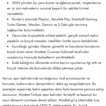
2009 yılından bu yana kumar ve eğlence portalı, müşterilerine
en iyi slot makinelerini sunarak başarılı bir şekilde hizmet
vermektedir.
Bunların arasında Playson, Sensible Play, Smartsoft Gaming,
Turbo Games, Wazdan, Gamzix ve 3 Oaks gibi tanınmış
sağlayıcılar bulunmaktadır.
Oyuncular krupiyelerle sohbet edebilir, gerçek zamanlı bahis
yapabilir ve birçok masadan istedikleri limitle oyuna katılabilirler.
Kurulduğu günden itibaren güvenlik ve lisanslama konularına
büyük önem veren Mostbet, Curacao hükümeti tarafından
onaylanmış lisansıyla faaliyetlerini yürütmektedir.
Evde kaldığımız dönemde online kazino oyunlarına ilgi arttı ve
birçok internet site bonuslarıyla dikkat çekmeye çalıştı.
Ayrıca, spor bahislerinde sunduğumuz özel promosyonlar ve
bonuslar, kullanıcıların deneyimlerini daha ag zenginleştiriyor. Bu
avantajlar sayesinde, bahis yaparken daha fazla kazanma şansına sahip
olursunuz. Mostbet Türkiye, spor bahisleri ile keyifli ve kazançlı bir
oyun deneyimi sunmaya devam ediyor. Mostbet giriş sitesindeki hoş
geldin bonusu tam olarak 2500 TL değerindedir. Bu, büyük