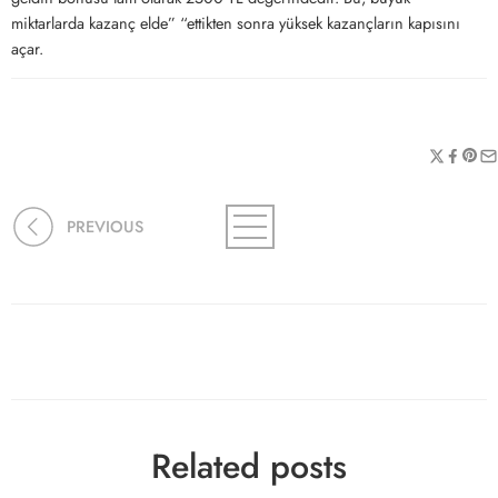
miktarlarda kazanç elde” “ettikten sonra yüksek kazançların kapısını
açar.
PREVIOUS
Related posts