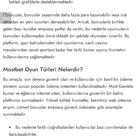
kaliteli grafiklerle desteklenmektedir.
Oyuncular, bonuslar sayesinde daha fazla para kazanabilir veya risk
almadan en yeni oyunları deneyebilirler. Ancak, bonuslarla birlikte
gelen bazı kurallar empieza şartlar da vardır, bu nedenle oyuncuların
bonusları kullanmadan önce dikkatli bir şekilde okumaları önerilir. Bu
platform, spor bahislerinden slot oyunlarına, canlı casino
masalarından sanal sporlara kadar her türlü kumar oyunu hizmetini
kullanıcılarına sağlamaktadır.
Mostbet Oyun Türleri Nelerdir?
Bu amaçla, son derece güvenli olan ve kullanıcılar için basit bir ödeme
yöntemi sunan popüler ödeme sistemleri kullanılmaktadır. Most Gamble
kumar ve eğlence internet sitesi, kullanıcılarına güvenilir bir bahis
platformu sunmaktadır. Yüksek kaliteli hizmetler, kesintisiz web sitesine
erişim, cömert bonuslar empieza güvenli ödemeler gibi avantajlar
sunmaktadır.
Bu nedenle farklı coğrafyalardan kullanıcılar bazı sınırlamalar ile
karşılaşabilirler.