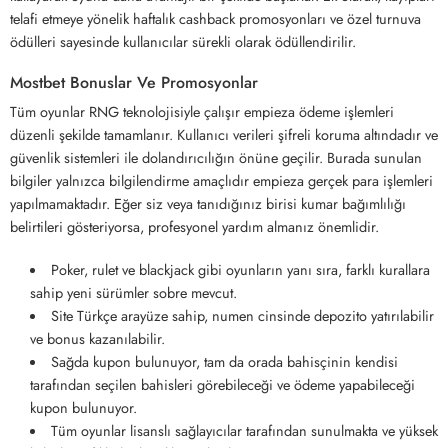
telafi etmeye yönelik haftalık cashback promosyonları ve özel turnuva
ödülleri sayesinde kullanıcılar sürekli olarak ödüllendirilir.
Mostbet Bonuslar Ve Promosyonlar
Tüm oyunlar RNG teknolojisiyle çalışır empieza ödeme işlemleri
düzenli şekilde tamamlanır. Kullanıcı verileri şifreli koruma altındadır ve
güvenlik sistemleri ile dolandırıcılığın önüne geçilir. Burada sunulan
bilgiler yalnızca bilgilendirme amaçlıdır empieza gerçek para işlemleri
yapılmamaktadır. Eğer siz veya tanıdığınız birisi kumar bağımlılığı
belirtileri gösteriyorsa, profesyonel yardım almanız önemlidir.
Poker, rulet ve blackjack gibi oyunların yanı sıra, farklı kurallara
sahip yeni sürümler sobre mevcut.
Site Türkçe arayüze sahip, numen cinsinde depozito yatırılabilir
ve bonus kazanılabilir.
Sağda kupon bulunuyor, tam da orada bahisçinin kendisi
tarafından seçilen bahisleri görebileceği ve ödeme yapabileceği
kupon bulunuyor.
Tüm oyunlar lisanslı sağlayıcılar tarafından sunulmakta ve yüksek