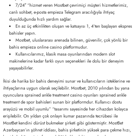
7/24″ “hizmet veren Mostbet çevrimiçi müşteri hizmetlerimiz,
canlı sohbet, e-posta empieza Telegram aracılığıyla ihtiyaç
duyulduğunda hızlı yardım sağlar.
En az üç etkinlikten oluşan ve katsayısı 1, 4’ten başlayan ekspres
bahisler yapın.
Mostbet, uluslararası arenada bilinen, güvenilir, çok yönlü bir
bahis empieza online casino platformudur.
Kullanıcılarımız, klasik masa oyunlarından modern slot
makinelerine kadar farklı oyun seçenekleri ile dolu bir deneyim
yaşayabilirler.
İkisi de harika bir bahis deneyimi sunar ve kullanıcıların isteklerine ve
ihtiyaçlarına uygun olarak seçilebilir. Mostbet, 2010 yılından bu yana
oyunculara sprained ankle treatment casino oyunları sprained ankle
treatment de spor bahisleri sunan bir platformdur. Kullanıcı dostu
arayüzü ve mobil uyumlu” “tasarımı sayesinde her cihazdan kolayca
erişilebilir. On yıldan çok onlayn kumar pazarında tecrübesi ile
MostBet kendini dürüst bukmeker şirketi gibi göstermiştir. MostBet
Azerbaycan’ın şöhret iddiası, bahis şirketinin yüksek para çekme hızı,