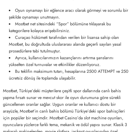
Oyun oynamayı bir eğlence aracı olarak görmeyi ve sorumlu bir
şekilde oynamayı unutmayın.
Mostbet net sitesindeki “Spor” bölümüne tıklayarak bu
kategorilere kolayca erişebilirsiniz.
Curaçao hükümeti tarafından verilen bir lisansa sahip olan
Mostbet, bu doğrultuda uluslararası alanda geçerli sayılan yasal
prosedürlere tabi tutulmuştur.
Ayrıca, kullanıcılarımızın kazançlarını artırma şanslarını
yükselten özel turnuvalar ve etkinlikler düzenliyoruz.
Bu teklifin maksimum tutarı, hesaplarına 2500 ATTEMPT ve 250
ücretsiz dönüş ile toplamda ulaşabilir.
Mostbet, Türkiye’deki müşterilere çeşitli spor dallarında canlı bahis
yapma fırsatı sunar ve mevcut skor ile oyun durumuna göre sürekli
güncellenen oranlar sağlar. Uygun oranlar ve kullanıcı dostu bir
arayüzle, Mostbet’in canlı bahis bölümü Türkiye’deki spor bahisçileri
için popüler bir seçimdir. Mostbet Casino’da slot machine oyunları,
oyunculara yüzlerce farklı tema, mekanik ve ödül yapısı sunar. Klasik 3
makaralı makinelerden, movie slotlara, jackpot oyunlarından özel