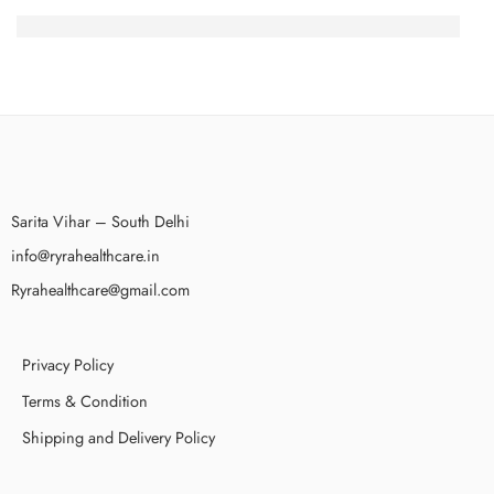
Android Apk Empieza Ios Mobil Uygulamasını Edinin
Sarita Vihar – South Delhi
info@ryrahealthcare.in
Ryrahealthcare@gmail.com
Privacy Policy
Terms & Condition
Shipping and Delivery Policy