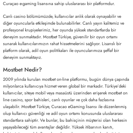
Curaçao e-gaming lisansına sahip uluslararası bir platformdur.
Canlı casino bölümümüzde, kullanıcılar anlık olarak oynayabilir ve
diğer oyuncularla etkileşimde bulunabilirler. Canlı yayın kalitemiz ve
profesyonel krupiyelerimiz, her oyunda yüksek standartlarda bir
deneyim sunmaktadır. Mostbet Türkiye, güvenilir bir oyun ortamı
sunarak kullanıcılarımızın rahat hissetmelerini sağlıyor. Lisanslı bir
platform olarak, adil oyun politikaları ile oyuncularımıza şeffaf bir
deneyim sunmaktayız.
Mostbet Nedir?
2009 yılında kurulan mostbet on-line platformu, bugün dünya çapında
milyonlarca kullanıcıya hizmet veren global bir markadır. Türkiye’deki
kullanıcılar, siteye mobil veya masaüstü üzerinden erişerek mostbet on
line casino, spor bahisleri, canlı oyunlar ve çok daha fazlasına
ulaşabilir. Mostbet Türkiye, Curacao eGaming lisansı ile düzenlenmiş
olup kullanıcı güvenliği ve adil oyun ortamı konusunda uluslararası
standartlara sahiptir. Ve bunlar, bu bahisçinin müşterisi olan herkesin
yaşayabileceği tüm avantajlar değildir. Yüksek itibarının kanıtı,