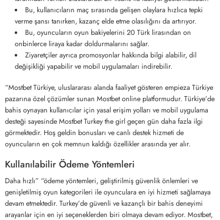
Bu, kullanıcıların maç sırasında gelişen olaylara hızlıca tepki
verme şansı tanırken, kazanç elde etme olasılığını da artırıyor.
Bu, oyuncuların oyun bakiyelerini 20 Türk lirasından on
onbinlerce liraya kadar doldurmalarını sağlar.
Ziyaretçiler ayrıca promosyonlar hakkında bilgi alabilir, dil
değişikliği yapabilir ve mobil uygulamaları indirebilir.
“Mostbet Türkiye, uluslararası alanda faaliyet gösteren empieza Türkiye
pazarına özel çözümler sunan Mostbet online platformudur. Türkiye’de
bahis oynayan kullanıcılar için yasal erişim yolları ve mobil uygulama
desteği sayesinde Mostbet Turkey the girl geçen gün daha fazla ilgi
görmektedir. Hoş geldin bonusları ve canlı destek hizmeti de
oyuncuların en çok memnun kaldığı özellikler arasında yer alır.
Kullanılabilir Ödeme Yöntemleri
Daha hızlı” “ödeme yöntemleri, geliştirilmiş güvenlik önlemleri ve
genişletilmiş oyun kategorileri ile oyunculara en iyi hizmeti sağlamaya
devam etmektedir. Turkey’de güvenli ve kazançlı bir bahis deneyimi
arayanlar için en iyi seçeneklerden biri olmaya devam ediyor. Mostbet,