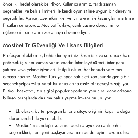
öncelikli hedef olarak belirliyor. Kullanıcılarımız, farklı zaman
seçenekleri ve bahis limitleri ile kendi oyun stiline uygun bir deneyim
seçebilirler. Ayrıca, özel etkinlikler ve turnuvalar ile kazançlarını artırma
fırsatları sunuyoruz. Mostbet Türkiye, canlı casino deneyimi ile
eğlencenin sınırlarını zorlamaya devam ediyor.
Mostbet Tr Güvenliği Ve Lisans Bilgileri
Profesyonel ekibimiz, bahis deneyiminizi kesintisiz ve sorunsuz hale
getirmek için her zaman yanınızdadır. İster kayıt süreci, ister para
yatırma veya çekme işlemleri ile ilgili olsun, her konuda yardımcı
olmaya hazırız. Mostbet Türkiye, spor bahisleri konusunda geniş bir
seçenek yelpazesi sunarak kullanıcılarına eşsiz bir deneyim sağlıyor.
Futbol, basketbol, tenis gibi popüler sporların yanı sıra, daha arizona
bilinen branşlarda de uma bahis yapma imkanı bulunuyor.
Ek olarak, bu tür programlar ana siteye erişimin kapalı olduğu
durumlarda bile yüklenebilir.
Mostbet’in sunduğu kullanıcı dostu arayüz ve canlı bahis
seçenekleri, hem yeni başlayanlara hem de deneyimli oyunculara