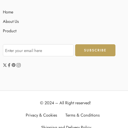
Home
About Us
Product
© 2024 – All Right reserved!
Privacy & Cookies
Terms & Conditions
Shipping and Delivery Policy