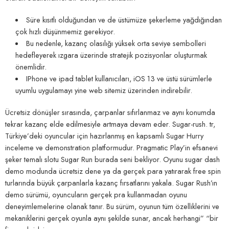
Süre kısıtlı olduğundan ve de üstümüze şekerleme yağdığından
çok hızlı düşünmemiz gerekiyor.
Bu nedenle, kazanç olasılığı yüksek orta seviye sembolleri
hedefleyerek ızgara üzerinde stratejik pozisyonlar oluşturmak
önemlidir.
IPhone ve ipad tablet kullanıcıları, iOS 13 ve üstü sürümlerle
uyumlu uygulamayı yine web sitemiz üzerinden indirebilir.
Ücretsiz dönüşler sırasında, çarpanlar sıfırlanmaz ve aynı konumda
tekrar kazanç elde edilmesiyle artmaya devam eder. Sugar-rush. tr,
Türkiye’deki oyuncular için hazırlanmış en kapsamlı Sugar Hurry
inceleme ve demonstration platformudur. Pragmatic Play’in efsanevi
şeker temalı slotu Sugar Run burada seni bekliyor. Oyunu sugar dash
demo modunda ücretsiz dene ya da gerçek para yatırarak free spin
turlarında büyük çarpanlarla kazanç fırsatlarını yakala. Sugar Rush’ın
demo sürümü, oyuncuların gerçek pra kullanmadan oyunu
deneyimlemelerine olanak tanır. Bu sürüm, oyunun tüm özelliklerini ve
mekaniklerini gerçek oyunla aynı şekilde sunar, ancak herhangi” “bir