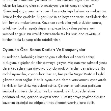
tekrar bir kazanç olursa, o pozisyon için bir çarpan oluşur.”
“[newline]Bu çarpan her en yeni kazançta ikiye katlanır ve maksimum
128x’e kadar çıkabilir. Sugar Rush’ın en heyecan verici özelliklerinden
biri Tumble mekanizması. Kazanan semboller yok olduktan sonra,
üstteki semboller aşağı düşer empieza boş kalan yerlere yeni
semboller gelir. Bu özellik neticesinde tek bir spin and rewrite ile
birden fazla kazanç elde edebilirsiniz.
Oyununa Özel Bonus Kodları Ve Kampanyalar
Bu noktada ilerledikçe kazandığımız altınları kullanarak sahip
olduğumuz güçlendiriciler devreye giriyor. Hiç canımız kalmadığında
da arkadaşlarımıza davetiye göndererek onlardan can istiyoruz. Bu
mobil uyumluluk, oyuncuların her an, her yerde Sugar Rush’un keyfini
çıkarmalarını sağlar. Her iki oyunun da demo versiyonunu oynayarak
farklılıkları kendiniz keşfedebilirsiniz. Çarpanlar yalnızca patlayan
sembollerin yerinde oluşur ve bir sonraki aynı bölgede tekrar
patlama olursa, çarpan seviyesi artar. Tüm ızgaraya yayılmadığı için
kazanım stratejisi bu bölgeleri hedeflemek üzerine kurulabilir.