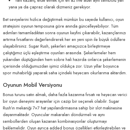
Yani kazanç elde etmek için en az five adet aynı sembolü yan
yana ya da çapraz olarak dizmeniz gerekiyor.
Bet seviyelerini hızlıca değiştirmek mümkün bu sayede kullanıcı, oyun
stratejisini oyunun temposuna göre anında güncelleyebiliyor. Tüm
adımları tamamladıktan sonra oyunun keyfini çıkarabilir, kazançlarınızı
artırma fırsatlarını değerlendirerek her en yeni spin ile büyük ödüllere
ulaşabilirsiniz. Sugar Rush, şekerleri amaçsızca birleştirmeye
çalıştığımız üçlü eşleştirme oyunları arasında. Şekerlemeler hem
yukarıdan düştüğünden hem sobre hali hazırda onlarca şekerlemenin
içerisinde olduğumuzdan işimiz oldukça zor. Uzun yıllar boyunca
spor muhabirliği yaparak saha içindeki heyecanı okurlarıma aktardım.
Oyunun Mobil Versiyonu
Bonus turunu satın almak, daha fazla kazanma fırsatı ve heyecan verici
bir oyun deneyimi arayanlar için cazip bir seçenek olabilir. Sugar
Rush’ın mekaniği 7×7 hat yapılandırmasına sahip bir slot makinesine
dayanmaktadır. Oyuncular makaraları döndürmeli ve aynı
sembollerden oluşan kazanan kombinasyonlar oluşturmayı
beklemelidir. Oyun ayrıca added bonus özellikleri etkinleştirebilen ve