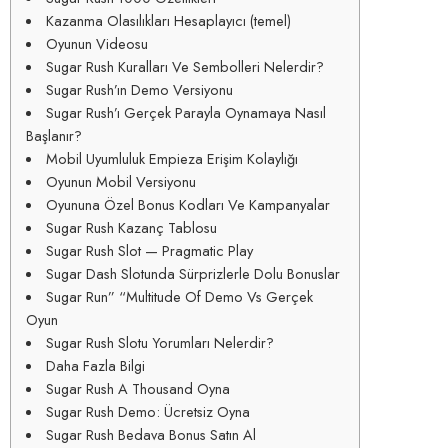
Kazanma Olasılıkları Hesaplayıcı (temel)
Oyunun Videosu
Sugar Rush Kuralları Ve Sembolleri Nelerdir?
Sugar Rush’ın Demo Versiyonu
Sugar Rush’ı Gerçek Parayla Oynamaya Nasıl
Başlanır?
Mobil Uyumluluk Empieza Erişim Kolaylığı
Oyunun Mobil Versiyonu
Oyununa Özel Bonus Kodları Ve Kampanyalar
Sugar Rush Kazanç Tablosu
Sugar Rush Slot — Pragmatic Play
Sugar Dash Slotunda Sürprizlerle Dolu Bonuslar
Sugar Run” “Multitude Of Demo Vs Gerçek
Oyun
Sugar Rush Slotu Yorumları Nelerdir?
Daha Fazla Bilgi
Sugar Rush A Thousand Oyna
Sugar Rush Demo: Ücretsiz Oyna
Sugar Rush Bedava Bonus Satın Al