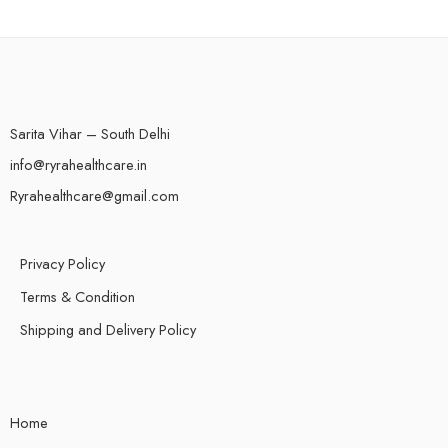
Sarita Vihar – South Delhi
info@ryrahealthcare.in
Ryrahealthcare@gmail.com
Privacy Policy
Terms & Condition
Shipping and Delivery Policy
Home