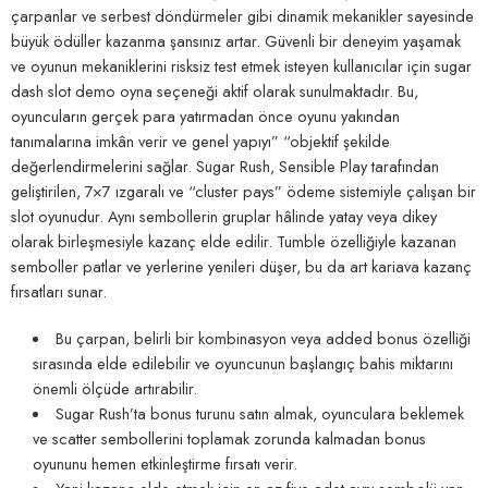
çarpanlar ve serbest döndürmeler gibi dinamik mekanikler sayesinde
büyük ödüller kazanma şansınız artar. Güvenli bir deneyim yaşamak
ve oyunun mekaniklerini risksiz test etmek isteyen kullanıcılar için sugar
dash slot demo oyna seçeneği aktif olarak sunulmaktadır. Bu,
oyuncuların gerçek para yatırmadan önce oyunu yakından
tanımalarına imkân verir ve genel yapıyı” “objektif şekilde
değerlendirmelerini sağlar. Sugar Rush, Sensible Play tarafından
geliştirilen, 7×7 ızgaralı ve “cluster pays” ödeme sistemiyle çalışan bir
slot oyunudur. Aynı sembollerin gruplar hâlinde yatay veya dikey
olarak birleşmesiyle kazanç elde edilir. Tumble özelliğiyle kazanan
semboller patlar ve yerlerine yenileri düşer, bu da art kariava kazanç
fırsatları sunar.
Bu çarpan, belirli bir kombinasyon veya added bonus özelliği
sırasında elde edilebilir ve oyuncunun başlangıç bahis miktarını
önemli ölçüde artırabilir.
Sugar Rush’ta bonus turunu satın almak, oyunculara beklemek
ve scatter sembollerini toplamak zorunda kalmadan bonus
oyununu hemen etkinleştirme fırsatı verir.