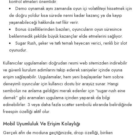
kontrol etmeleri önemlidir.
Demo oynamak aynı zamanda oyun içi volatiliteyi hissetmek için
de doğru yoldur kısa sürede nenni kadar kazanç ya da kayıp
yaşanabileceği hakkında net fikir verir.
Bonus özelliklerinden bazıları, oyuncuların oyun süresince
beklenmedik şekilde büyük kazançlar elde etmelerini sağlıyor.
Sugar Rush, şeker ve tatlı temalı heyecan verici, renkli bir slot
oyunudur.
Kullanıcılar uygulamaları doğrudan resmi web sitemizden indirebilir
ve güvenli kurulum adımlarını takip ederek saniyeler içinde oyuna
erişim sağlayabilir. Uygulamalar, hem yeni başlayanlar hem sobre
deneyimli oyuncular için kullanıcı dostu bir arayüz sunar. Hangi
sembolün ne anlama geldiğini merak edenler için “sugar-rush eine
demek” gibi aramaları uygulama içinden yaparak da bilgi
edinebilirler. 3 veya daha fazla scatter sembolü ekranda belirdiğinde
freespin özelliği aktif olur.
Mobil Uyumluluk Ve Erişim Kolaylığı
Gerçek afin de moduna geçtiğinizde, drop özelliği, biriken