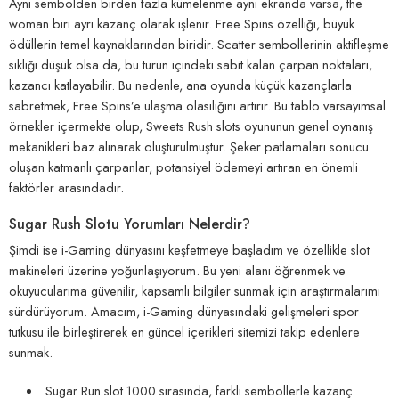
Aynı sembolden birden fazla kümelenme aynı ekranda varsa, the
woman biri ayrı kazanç olarak işlenir. Free Spins özelliği, büyük
ödüllerin temel kaynaklarından biridir. Scatter sembollerinin aktifleşme
sıklığı düşük olsa da, bu turun içindeki sabit kalan çarpan noktaları,
kazancı katlayabilir. Bu nedenle, ana oyunda küçük kazançlarla
sabretmek, Free Spins’e ulaşma olasılığını artırır. Bu tablo varsayımsal
örnekler içermekte olup, Sweets Rush slots oyununun genel oynanış
mekanikleri baz alınarak oluşturulmuştur. Şeker patlamaları sonucu
oluşan katmanlı çarpanlar, potansiyel ödemeyi artıran en önemli
faktörler arasındadır.
Sugar Rush Slotu Yorumları Nelerdir?
Şimdi ise i-Gaming dünyasını keşfetmeye başladım ve özellikle slot
makineleri üzerine yoğunlaşıyorum. Bu yeni alanı öğrenmek ve
okuyucularıma güvenilir, kapsamlı bilgiler sunmak için araştırmalarımı
sürdürüyorum. Amacım, i-Gaming dünyasındaki gelişmeleri spor
tutkusu ile birleştirerek en güncel içerikleri sitemizi takip edenlere
sunmak.
Sugar Run slot 1000 sırasında, farklı sembollerle kazanç