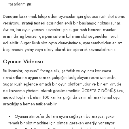
tasarlanmıştır.
Deneyim kazanmak talep eden oyuncular için glucose rush slot demo
versiyonu, strateji testleri açısından etkili bir başlangıç noktası sunar.
Ayrıca, bu oyun yapısını sevenler için sugar rush benzeri oyunlar
arasında ag benzer çarpan sistemi kullanan slot seçenekleri tercih
edilebilir. Sugar Rush slot oyna deneyiminde, aynı sembolden en az
beş tanesini yatay veya dikey olarak birleştirerek kazanabilirsiniz.
Oyunun Videosu
Bu lisanslar, oyunun” “rastgelelik, şeffaflık ve oyuncu koruması
standartlarına uygun olarak çalıştığını belgeleyen resmi izinlerdir.
Sugar Rush eğlence amaçlı bir oyun platformudur ve bir em virtude
de kazanma yöntemi olarak görülmemelidir. ÜCRETSİZ DÖNÜŞ turu,
mevcut toplam bahsin 100 katı karşılığında satın alınarak temel oyun
aracılığıyla hemen tetiklenebilir.
Oyunun atmosferiyle tam uyum sağlayan bu arayüz, şeker
temalı bir slot machine için olması gereken enerjiyi yansıtıyor.