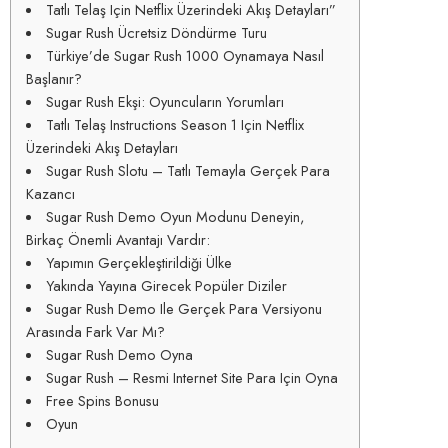
Tatlı Telaş Için Netflix Üzerindeki Akış Detayları”
Sugar Rush Ücretsiz Döndürme Turu
Türkiye’de Sugar Rush 1000 Oynamaya Nasıl
Başlanır?
Sugar Rush Ekşi: Oyuncuların Yorumları
Tatlı Telaş Instructions Season 1 Için Netflix
Üzerindeki Akış Detayları
Sugar Rush Slotu – Tatlı Temayla Gerçek Para
Kazancı
Sugar Rush Demo Oyun Modunu Deneyin,
Birkaç Önemli Avantajı Vardır:
Yapımın Gerçekleştirildiği Ülke
Yakında Yayına Girecek Popüler Diziler
Sugar Rush Demo Ile Gerçek Para Versiyonu
Arasında Fark Var Mı?
Sugar Rush Demo Oyna
Sugar Rush – Resmi Internet Site Para Için Oyna
Free Spins Bonusu
Oyun