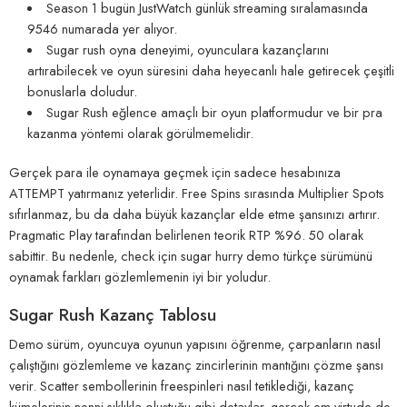
Season 1 bugün JustWatch günlük streaming sıralamasında
9546 numarada yer alıyor.
Sugar rush oyna deneyimi, oyunculara kazançlarını
artırabilecek ve oyun süresini daha heyecanlı hale getirecek çeşitli
bonuslarla doludur.
Sugar Rush eğlence amaçlı bir oyun platformudur ve bir pra
kazanma yöntemi olarak görülmemelidir.
Gerçek para ile oynamaya geçmek için sadece hesabınıza
ATTEMPT yatırmanız yeterlidir. Free Spins sırasında Multiplier Spots
sıfırlanmaz, bu da daha büyük kazançlar elde etme şansınızı artırır.
Pragmatic Play tarafından belirlenen teorik RTP %96. 50 olarak
sabittir. Bu nedenle, check için sugar hurry demo türkçe sürümünü
oynamak farkları gözlemlemenin iyi bir yoludur.
Sugar Rush Kazanç Tablosu
Demo sürüm, oyuncuya oyunun yapısını öğrenme, çarpanların nasıl
çalıştığını gözlemleme ve kazanç zincirlerinin mantığını çözme şansı
verir. Scatter sembollerinin freespinleri nasıl tetiklediği, kazanç
kümelerinin nenni sıklıkla oluştuğu gibi detaylar, gerçek em virtude de