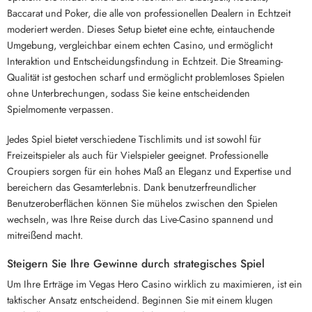
Baccarat und Poker, die alle von professionellen Dealern in Echtzeit
moderiert werden. Dieses Setup bietet eine echte, eintauchende
Umgebung, vergleichbar einem echten Casino, und ermöglicht
Interaktion und Entscheidungsfindung in Echtzeit. Die Streaming-
Qualität ist gestochen scharf und ermöglicht problemloses Spielen
ohne Unterbrechungen, sodass Sie keine entscheidenden
Spielmomente verpassen.
Jedes Spiel bietet verschiedene Tischlimits und ist sowohl für
Freizeitspieler als auch für Vielspieler geeignet. Professionelle
Croupiers sorgen für ein hohes Maß an Eleganz und Expertise und
bereichern das Gesamterlebnis. Dank benutzerfreundlicher
Benutzeroberflächen können Sie mühelos zwischen den Spielen
wechseln, was Ihre Reise durch das Live-Casino spannend und
mitreißend macht.
Steigern Sie Ihre Gewinne durch strategisches Spiel
Um Ihre Erträge im Vegas Hero Casino wirklich zu maximieren, ist ein
taktischer Ansatz entscheidend. Beginnen Sie mit einem klugen