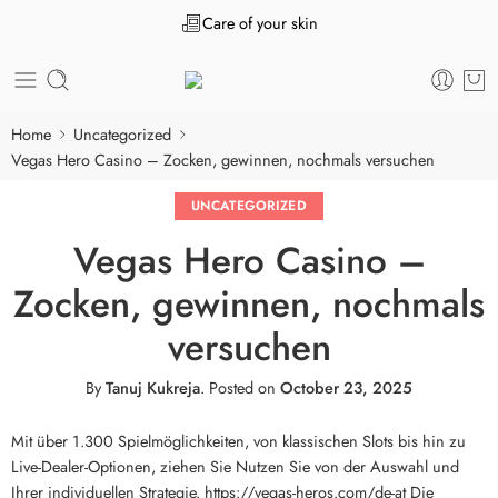
Care of your skin
Home
Uncategorized
Vegas Hero Casino – Zocken, gewinnen, nochmals versuchen
UNCATEGORIZED
Vegas Hero Casino –
Zocken, gewinnen, nochmals
versuchen
By
Tanuj Kukreja
.
Posted on
October 23, 2025
Mit über 1.300 Spielmöglichkeiten, von klassischen Slots bis hin zu
Live-Dealer-Optionen, ziehen Sie Nutzen Sie von der Auswahl und
Ihrer individuellen Strategie.
https://vegas-heros.com/de-at
Die