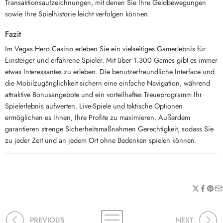
Transaktionsaufzeichnungen, mit denen Sie Ihre Geldbewegungen
sowie Ihre Spielhistorie leicht verfolgen können.
Fazit
Im Vegas Hero Casino erleben Sie ein vielseitiges Gamerlebnis für
Einsteiger und erfahrene Spieler. Mit über 1.300 Games gibt es immer
etwas Interessantes zu erleben. Die benutzerfreundliche Interface und
die Mobilzugänglichkeit sichern eine einfache Navigation, während
attraktive Bonusangebote und ein vorteilhaftes Treueprogramm Ihr
Spielerlebnis aufwerten. Live-Spiele und taktische Optionen
ermöglichen es Ihnen, Ihre Profite zu maximieren. Außerdem
garantieren strenge Sicherheitsmaßnahmen Gerechtigkeit, sodass Sie
zu jeder Zeit und an jedem Ort ohne Bedenken spielen können.
PREVIOUS
NEXT