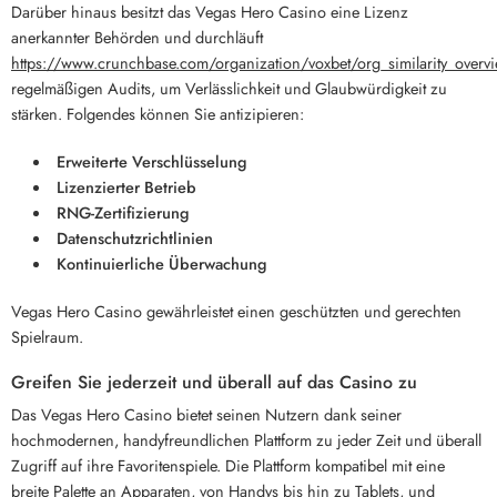
Darüber hinaus besitzt das Vegas Hero Casino eine Lizenz
anerkannter Behörden und durchläuft
https://www.crunchbase.com/organization/voxbet/org_similarity_overv
regelmäßigen Audits, um Verlässlichkeit und Glaubwürdigkeit zu
stärken. Folgendes können Sie antizipieren:
Erweiterte Verschlüsselung
Lizenzierter Betrieb
RNG-Zertifizierung
Datenschutzrichtlinien
Kontinuierliche Überwachung
Vegas Hero Casino gewährleistet einen geschützten und gerechten
Spielraum.
Greifen Sie jederzeit und überall auf das Casino zu
Das Vegas Hero Casino bietet seinen Nutzern dank seiner
hochmodernen, handyfreundlichen Plattform zu jeder Zeit und überall
Zugriff auf ihre Favoritenspiele. Die Plattform kompatibel mit eine
breite Palette an Apparaten, von Handys bis hin zu Tablets, und