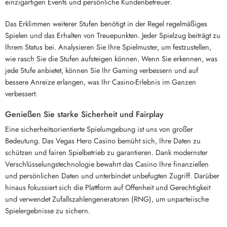
einzigartigen Events und persönliche Kundenbetreuer.
Das Erklimmen weiterer Stufen benötigt in der Regel regelmäßiges
Spielen und das Erhalten von Treuepunkten. Jeder Spielzug beiträgt zu
Ihrem Status bei. Analysieren Sie Ihre Spielmuster, um festzustellen,
wie rasch Sie die Stufen aufsteigen können. Wenn Sie erkennen, was
jede Stufe anbietet, können Sie Ihr Gaming verbessern und auf
bessere Anreize erlangen, was Ihr Casino-Erlebnis im Ganzen
verbessert.
Genießen Sie starke Sicherheit und Fairplay
Eine sicherheitsorientierte Spielumgebung ist uns von großer
Bedeutung. Das Vegas Hero Casino bemüht sich, Ihre Daten zu
schützen und fairen Spielbetrieb zu garantieren. Dank modernster
Verschlüsselungstechnologie bewahrt das Casino Ihre finanziellen
und persönlichen Daten und unterbindet unbefugten Zugriff. Darüber
hinaus fokussiert sich die Plattform auf Offenheit und Gerechtigkeit
und verwendet Zufallszahlengeneratoren (RNG), um unparteiische
Spielergebnisse zu sichern.