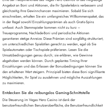
Angebot an Boni und Aktionen, die Ihr Spielerlebnis verbessern und
gleichzeitig Ihre Gewinnchancen maximieren. Sobald Sie sich
einschreiben, erhalten Sie ein umfangreiches Willkommenspaket, das
in der Regel sowohl Einzahlungsprämien als auch Gratis-Spins
umfasst. Auch Stammspieler kommen nicht zu kurz –
Treueprogramme, Nachlade-Boni und periodische Aktionen
garantieren stetige Anreize. Diese Prämien sind sorgfältig strukturiert,
um unterschiedlichen Spielstilen gerecht zu werden, egal ob Sie
Spielautomaten oder Tischspiele präferieren. Lesen Sie die
Umsatzbedingungen genau durch; sie erklären, wie Gewinne
abgehoben werden können. Durch geplantes Timing Ihrer
Einzahlungen und das Erfassen der Bonusbedingungen können Sie
den erhaltenen Wert steigern. Prinzipiell bieten diese Boni signifikante
Möglichkeiten, Ihr Spiel zu ausdehnen und mögliche Auszahlungen
zu maximieren.
Entdecken Sie die reibungslos Gaming-Schnittstelle
Die Steuerung im Vegas Hero Casino ist dank der
benutzerfreundlichen Benutzeroberfläche, die Benutzerfreundlichkeit