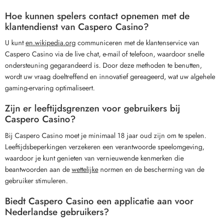
Hoe kunnen spelers contact opnemen met de
klantendienst van Caspero Casino?
U kunt
en.wikipedia.org
communiceren met de klantenservice van
Caspero Casino via de live chat, e-mail of telefoon, waardoor snelle
ondersteuning gegarandeerd is. Door deze methoden te benutten,
wordt uw vraag doeltreffend en innovatief gereageerd, wat uw algehele
gaming-ervaring optimaliseert.
Zijn er leeftijdsgrenzen voor gebruikers bij
Caspero Casino?
Bij Caspero Casino moet je minimaal 18 jaar oud zijn om te spelen.
Leeftijdsbeperkingen verzekeren een verantwoorde speelomgeving,
waardoor je kunt genieten van vernieuwende kenmerken die
beantwoorden aan de
wettelijke
normen en de bescherming van de
gebruiker stimuleren.
Biedt Caspero Casino een applicatie aan voor
Nederlandse gebruikers?