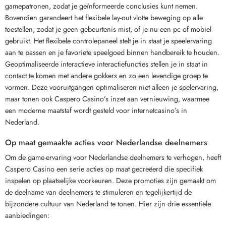
gamepatronen, zodat je geïnformeerde conclusies kunt nemen.
Bovendien garandeert het flexibele lay-out vlotte beweging op alle
toestellen, zodat je geen gebeurtenis mist, of je nu een pc of mobiel
gebruikt. Het flexibele controlepaneel stelt je in staat je speelervaring
aan te passen en je favoriete speelgoed binnen handbereik te houden.
Geoptimaliseerde interactieve interactiefuncties stellen je in staat in
contact te komen met andere gokkers en zo een levendige groep te
vormen. Deze vooruitgangen optimaliseren niet alleen je spelervaring,
maar tonen ook Caspero Casino’s inzet aan vernieuwing, waarmee
een moderne maatstaf wordt gesteld voor internetcasino’s in
Nederland.
Op maat gemaakte acties voor Nederlandse deelnemers
Om de game-ervaring voor Nederlandse deelnemers te verhogen, heeft
Caspero Casino een serie acties op maat gecreëerd die specifiek
inspelen op plaatselijke voorkeuren. Deze promoties zijn gemaakt om
de deelname van deelnemers te stimuleren en tegelijkertijd de
bijzondere cultuur van Nederland te tonen. Hier zijn drie essentiële
aanbiedingen: