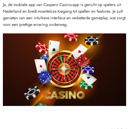
Ja, de mobiele app van Caspero Casino-app is gericht op spelers uit
Nederland en biedt moeiteloze toegang tot spellen en features. Je zult
genieten van een intuïtieve interface en verbeterde gameplay, wat zorgt
voor een prettige ervaring onderweg.