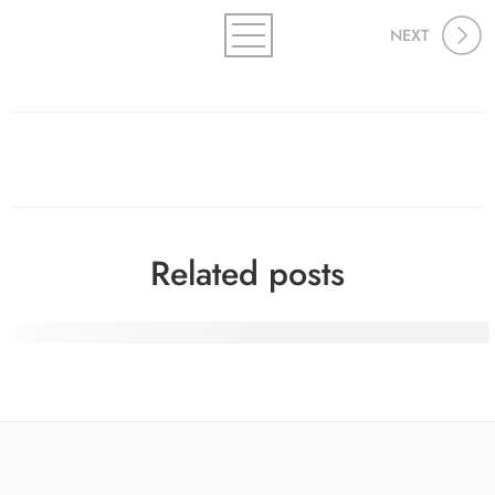
NEXT
Related posts
Verde Casino Polska: Co Sprawia, że Jego Obsługa Klien