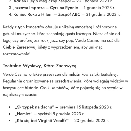
Adrian i jego Magiczny Zespół
– 20 listopada 2023 r.
Jazzowa Impreza – Cyrk na Rynnie
– 1 grudnia 2023 r.
Koniec Roku z Hitem – Zespół ABC
– 31 grudnia 2023 r.
Każdy z tych koncertów oferuje unikalną atmosferę i różnorodne
gatunki muzyczne, które zaspokoją gusta każdego. Niezależnie od
tego, czy preferujesz rock, jazz czy pop, Verde Casino ma coś dla
Ciebie. Zarezerwuj bilety z wyprzedzeniem, aby uniknąć
rozczarowania!
Teatralne Wystawy, Które Zachwycą
Verde Casino to także przestrzeń dla miłośników sztuki teatralnej.
Regularnie organizowane są przedstawienia, które wciągają widzów w
fascynujące historie. Oto kilka tytułów, które pojawią się na scenie w
najbliższym czasie:
„Skrzypek na dachu”
– premiera 15 listopada 2023 r.
„Hamlet”
– spektakl 5 grudnia 2023 r.
„Kto się boi Virginii Woolf?”
– 20 grudnia 2023 r.