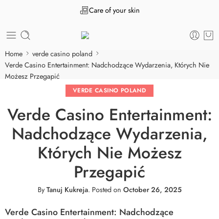
Care of your skin
Home
verde casino poland
Verde Casino Entertainment: Nadchodzące Wydarzenia, Których Nie
Możesz Przegapić
VERDE CASINO POLAND
Verde Casino Entertainment:
Nadchodzące Wydarzenia,
Których Nie Możesz
Przegapić
By
Tanuj Kukreja
.
Posted on
October 26, 2025
Verde Casino Entertainment: Nadchodzące