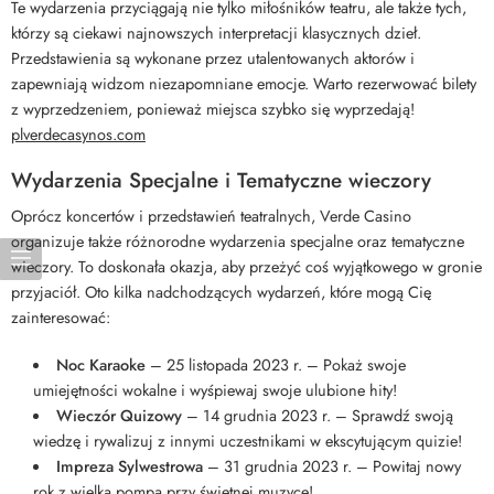
Te wydarzenia przyciągają nie tylko miłośników teatru, ale także tych,
którzy są ciekawi najnowszych interpretacji klasycznych dzieł.
Przedstawienia są wykonane przez utalentowanych aktorów i
zapewniają widzom niezapomniane emocje. Warto rezerwować bilety
z wyprzedzeniem, ponieważ miejsca szybko się wyprzedają!
plverdecasynos.com
Wydarzenia Specjalne i Tematyczne wieczory
Oprócz koncertów i przedstawień teatralnych, Verde Casino
organizuje także różnorodne wydarzenia specjalne oraz tematyczne
wieczory. To doskonała okazja, aby przeżyć coś wyjątkowego w gronie
przyjaciół. Oto kilka nadchodzących wydarzeń, które mogą Cię
zainteresować:
Noc Karaoke
– 25 listopada 2023 r. – Pokaż swoje
umiejętności wokalne i wyśpiewaj swoje ulubione hity!
Wieczór Quizowy
– 14 grudnia 2023 r. – Sprawdź swoją
wiedzę i rywalizuj z innymi uczestnikami w ekscytującym quizie!
Impreza Sylwestrowa
– 31 grudnia 2023 r. – Powitaj nowy
rok z wielką pompą przy świetnej muzyce!