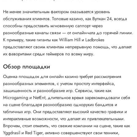
Не менее значительным фактором оказывается уровень
обслуживания клиентов. Топовые казино, как Вулкан 24, всегда
способны предоставить мгновенную саппорт через
разнообразные каналы связи — от онлайн-чата до горячей линии.
К примеру, такие гиганты как William Hill и Ladbrokes
предоставляют своим клиентам непрерывную помощь, что делает
их фаворитами среди геймеров по всему миру.
Обзор площадки
Оценка площадок для онлайн казино требует рассмотрения
разнообразных элементов, с учетом простоту интерфейса,
защищенность и разнообразие игр. Сервисы, такие как
Microgaming и NetEnt, длительное время зарекомендовали себя
на сцене благодаря разнообразию одноруких бандитов и
табличных игр. Они предоставляют высокий качество графики и
интерактивные возможности, что делает их привлекательными.
Впрочем, стоит отметить, что свежие компании на сцене, такие как
Yggdrasil и Red Tiger, активно совершенствуют свои техники,