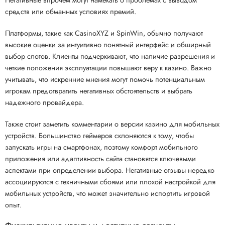
средств или обманных условиях премий.
Платформы, такие как CasinoXYZ и SpinWin, обычно получают
высокие оценки за интуитивно понятный интерфейс и обширный
выбор слотов. Клиенты подчеркивают, что наличие разрешения и
четкие положения эксплуатации повышают веру к казино. Важно
учитывать, что искренние мнения могут помочь потенциальным
игрокам предотвратить негативных обстоятельств и выбрать
надежного провайдера.
Также стоит заметить комментарии о версии казино для мобильных
устройств. Большинство геймеров склоняются к тому, чтобы
запускать игры на смартфонах, поэтому комфорт мобильного
приложения или адаптивность сайта становятся ключевыми
аспектами при определении выбора. Негативные отзывы нередко
ассоциируются с техничными сбоями или плохой настройкой для
мобильных устройств, что может значительно испортить игровой
опыт.