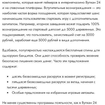
компоненты, которые манят геймеров в интернет-казино Вулкан 24
и на ставочные платформы. Вступительные вознаграждения — это
наиболее частая форма поощрения, которая предоставляет шанс
начинающим пользователям стартовать игру с дополнительным
капиталом. Например, игорное заведение может подарить 100%
вознаграждение на стартовый депозит до 5000 деревянных. Это
подразумевает, что пользователь, зачисливший счет на 5000
рублей, заработает еще 5000 рублей в виде дополнения.
Вдобавок, популярностью наслаждаются бесплатные спины для
одноруких бандитов. Они дают способность проверить везение
безопасно лишения своих денег. Часто эти предложения
содержат:
десять безвозмездных раскруток в момент регистрации;
пятьдесят безвозмездных раскруток за вклад начиная с
тысячи деревянных;
Особые предложения на избранные игровые автоматы.
Не менее существенны программы лояльности, как в Вулкан 24