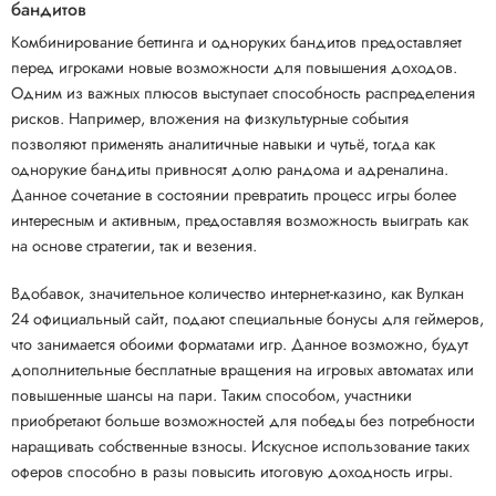
бандитов
Комбинирование беттинга и одноруких бандитов предоставляет
перед игроками новые возможности для повышения доходов.
Одним из важных плюсов выступает способность распределения
рисков. Например, вложения на физкультурные события
позволяют применять аналитичные навыки и чутьё, тогда как
однорукие бандиты привносят долю рандома и адреналина.
Данное сочетание в состоянии превратить процесс игры более
интересным и активным, предоставляя возможность выиграть как
на основе стратегии, так и везения.
Вдобавок, значительное количество интернет-казино, как Вулкан
24 официальный сайт, подают специальные бонусы для геймеров,
что занимается обоими форматами игр. Данное возможно, будут
дополнительные бесплатные вращения на игровых автоматах или
повышенные шансы на пари. Таким способом, участники
приобретают больше возможностей для победы без потребности
наращивать собственные взносы. Искусное использование таких
оферов способно в разы повысить итоговую доходность игры.