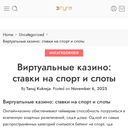
Care of your skin
Home
Uncategorized
Виртуальные казино: ставки на спорт и слоты
UNCATEGORIZED
Виртуальные казино:
ставки на спорт и слоты
By
Tanuj Kukreja
.
Posted on
November 6, 2025
Виртуальные казино: ставки на спорт и слоты
Онлайн-казино обеспечивают геймерам способность погрузиться в
вселенную азартных развлечений, сидя дома. Одной из самых
распространённых категорий считаются беттинг на спорт, где