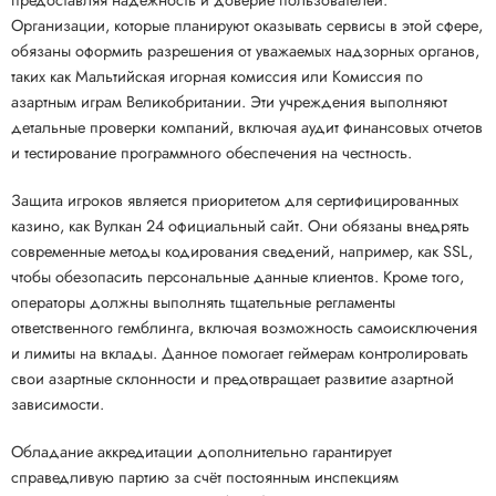
Организации, которые планируют оказывать сервисы в этой сфере,
обязаны оформить разрешения от уважаемых надзорных органов,
таких как Мальтийская игорная комиссия или Комиссия по
азартным играм Великобритании. Эти учреждения выполняют
детальные проверки компаний, включая аудит финансовых отчетов
и тестирование программного обеспечения на честность.
Защита игроков является приоритетом для сертифицированных
казино, как Вулкан 24 официальный сайт. Они обязаны внедрять
современные методы кодирования сведений, например, как SSL,
чтобы обезопасить персональные данные клиентов. Кроме того,
операторы должны выполнять тщательные регламенты
ответственного гемблинга, включая возможность самоисключения
и лимиты на вклады. Данное помогает геймерам контролировать
свои азартные склонности и предотвращает развитие азартной
зависимости.
Обладание аккредитации дополнительно гарантирует
справедливую партию за счёт постоянным инспекциям