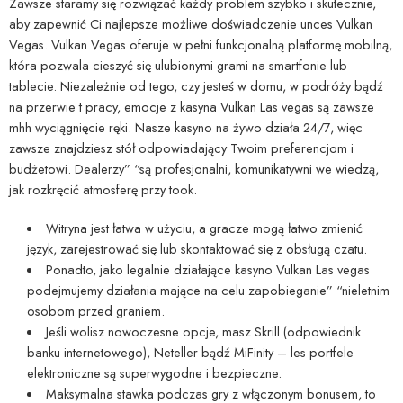
Zawsze staramy się rozwiązać każdy problem szybko i skutecznie,
aby zapewnić Ci najlepsze możliwe doświadczenie unces Vulkan
Vegas. Vulkan Vegas oferuje w pełni funkcjonalną platformę mobilną,
która pozwala cieszyć się ulubionymi grami na smartfonie lub
tablecie. Niezależnie od tego, czy jesteś w domu, w podróży bądź
na przerwie t pracy, emocje z kasyna Vulkan Las vegas są zawsze
mhh wyciągnięcie ręki. Nasze kasyno na żywo działa 24/7, więc
zawsze znajdziesz stół odpowiadający Twoim preferencjom i
budżetowi. Dealerzy” “są profesjonalni, komunikatywni we wiedzą,
jak rozkręcić atmosferę przy took.
Witryna jest łatwa w użyciu, a gracze mogą łatwo zmienić
język, zarejestrować się lub skontaktować się z obsługą czatu.
Ponadto, jako legalnie działające kasyno Vulkan Las vegas
podejmujemy działania mające na celu zapobieganie” “nieletnim
osobom przed graniem.
Jeśli wolisz nowoczesne opcje, masz Skrill (odpowiednik
banku internetowego), Neteller bądź MiFinity – les portfele
elektroniczne są superwygodne i bezpieczne.
Maksymalna stawka podczas gry z włączonym bonusem, to