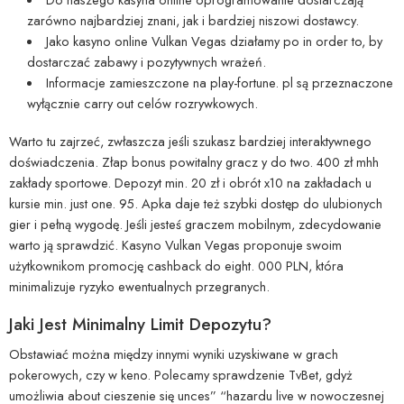
zarówno najbardziej znani, jak i bardziej niszowi dostawcy.
Jako kasyno online Vulkan Vegas działamy po in order to, by
dostarczać zabawy i pozytywnych wrażeń.
Informacje zamieszczone na play-fortune. pl są przeznaczone
wyłącznie carry out celów rozrywkowych.
Warto tu zajrzeć, zwłaszcza jeśli szukasz bardziej interaktywnego
doświadczenia. Złap bonus powitalny gracz y do two. 400 zł mhh
zakłady sportowe. Depozyt min. 20 zł i obrót x10 na zakładach u
kursie min. just one. 95. Apka daje też szybki dostęp do ulubionych
gier i pełną wygodę. Jeśli jesteś graczem mobilnym, zdecydowanie
warto ją sprawdzić. Kasyno Vulkan Vegas proponuje swoim
użytkownikom promocję cashback do eight. 000 PLN, która
minimalizuje ryzyko ewentualnych przegranych.
Jaki Jest Minimalny Limit Depozytu?
Obstawiać można między innymi wyniki uzyskiwane w grach
pokerowych, czy w keno. Polecamy sprawdzenie TvBet, gdyż
umożliwia about cieszenie się unces” “hazardu live w nowoczesnej