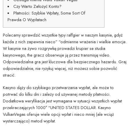
Czy Warto Założyć Konto?
Płatności: Szybkie Wpłaty, Some Sort Of
Prawda O Wypłatach
Polecamy sprawdzić wszystkie typy raffgier w naszym kasynie, gdyż
każda z nich zapewnia nieco” “odmienne wrażenia i wielkie emocje.
W kasynie na żywo rozgrywkę prowadzi krupier se studia
kasynowego, the gracz obserwuje ją przez transmisję video.
Odpowiedzialna gra jest kluczowa dla bezpiecznego hazardu. Graj
odpowiedzialnie, nie ryzykuj więcej, niż możesz sobie pozwolić
stracić.
Kasyno dąży do szybkiego przetwarzania wypłat, ale może to
potrwać do kilku dni i zależy od używanej metody płatności.
Dodatkowa weryfikacja jest wymagana w sytuacji wszystkich wypłat
przekraczających 1000″ “UNITED STATES DOLLAR. Kasyno
VulkanVegas oferuje wiele opcji wpłat i nieco mniej (ale wciąż
wystarczająco) metod wypłat.