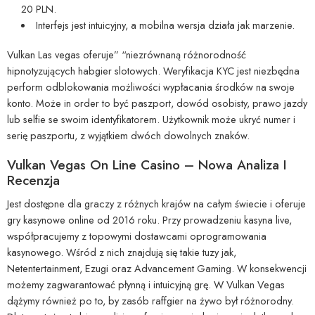
20 PLN.
Interfejs jest intuicyjny, a mobilna wersja działa jak marzenie.
Vulkan Las vegas oferuje” “niezrównaną różnorodność
hipnotyzujących habgier slotowych. Weryfikacja KYC jest niezbędna
perform odblokowania możliwości wypłacania środków na swoje
konto. Może in order to być paszport, dowód osobisty, prawo jazdy
lub selfie se swoim identyfikatorem. Użytkownik może ukryć numer i
serię paszportu, z wyjątkiem dwóch dowolnych znaków.
Vulkan Vegas On Line Casino – Nowa Analiza I
Recenzja
Jest dostępne dla graczy z różnych krajów na całym świecie i oferuje
gry kasynowe online od 2016 roku. Przy prowadzeniu kasyna live,
współpracujemy z topowymi dostawcami oprogramowania
kasynowego. Wśród z nich znajdują się takie tuzy jak,
Netentertainment, Ezugi oraz Advancement Gaming. W konsekwencji
możemy zagwarantować płynną i intuicyjną grę. W Vulkan Vegas
dążymy również po to, by zasób raffgier na żywo był różnorodny.