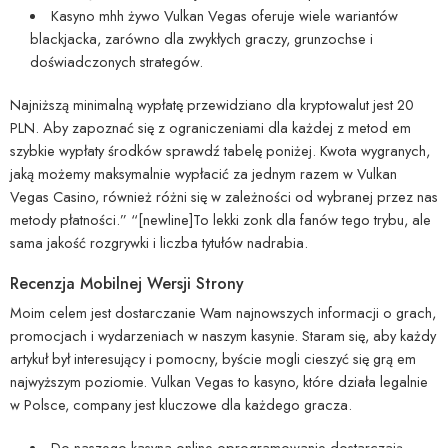
Kasyno mhh żywo Vulkan Vegas oferuje wiele wariantów
blackjacka, zarówno dla zwykłych graczy, grunzochse i
doświadczonych strategów.
Najniższą minimalną wypłatę przewidziano dla kryptowalut jest 20
PLN. Aby zapoznać się z ograniczeniami dla każdej z metod em
szybkie wypłaty środków sprawdź tabelę poniżej. Kwota wygranych,
jaką możemy maksymalnie wypłacić za jednym razem w Vulkan
Vegas Casino, również różni się w zależności od wybranej przez nas
metody płatności.” “[newline]To lekki zonk dla fanów tego trybu, ale
sama jakość rozgrywki i liczba tytułów nadrabia.
Recenzja Mobilnej Wersji Strony
Moim celem jest dostarczanie Wam najnowszych informacji o grach,
promocjach i wydarzeniach w naszym kasynie. Staram się, aby każdy
artykuł był interesujący i pomocny, byście mogli cieszyć się grą em
najwyższym poziomie. Vulkan Vegas to kasyno, które działa legalnie
w Polsce, company jest kluczowe dla każdego gracza.
Do naszego kasyna online oprogramowanie dostarczają