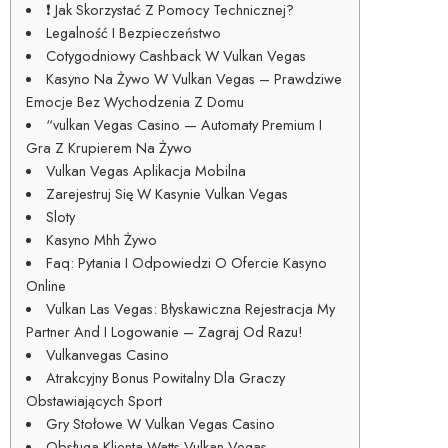
❗ Jak Skorzystać Z Pomocy Technicznej?
Legalność I Bezpieczeństwo
Cotygodniowy Cashback W Vulkan Vegas
Kasyno Na Żywo W Vulkan Vegas – Prawdziwe
Emocje Bez Wychodzenia Z Domu
“vulkan Vegas Casino — Automaty Premium I
Gra Z Krupierem Na Żywo
Vulkan Vegas Aplikacja Mobilna
Zarejestruj Się W Kasynie Vulkan Vegas
Sloty
Kasyno Mhh Żywo
Faq: Pytania I Odpowiedzi O Ofercie Kasyno
Online
Vulkan Las Vegas: Błyskawiczna Rejestracja My
Partner And I Logowanie – Zagraj Od Razu!
Vulkanvegas Casino
Atrakcyjny Bonus Powitalny Dla Graczy
Obstawiających Sport
Gry Stołowe W Vulkan Vegas Casino
Obsługa Klienta Watts Vulkan Vegas