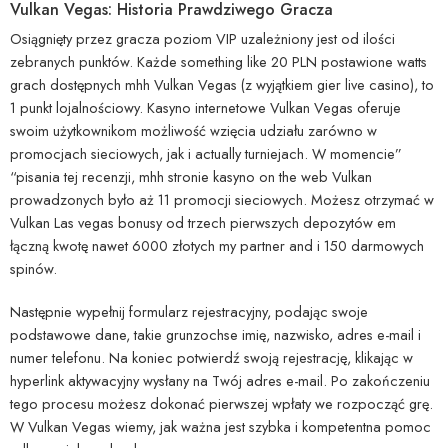
Vulkan Vegas: Historia Prawdziwego Gracza
Osiągnięty przez gracza poziom VIP uzależniony jest od ilości
zebranych punktów. Każde something like 20 PLN postawione watts
grach dostępnych mhh Vulkan Vegas (z wyjątkiem gier live casino), to
1 punkt lojalnościowy. Kasyno internetowe Vulkan Vegas oferuje
swoim użytkownikom możliwość wzięcia udziału zarówno w
promocjach sieciowych, jak i actually turniejach. W momencie”
“pisania tej recenzji, mhh stronie kasyno on the web Vulkan
prowadzonych było aż 11 promocji sieciowych. Możesz otrzymać w
Vulkan Las vegas bonusy od trzech pierwszych depozytów em
łączną kwotę nawet 6000 złotych my partner and i 150 darmowych
spinów.
Następnie wypełnij formularz rejestracyjny, podając swoje
podstawowe dane, takie grunzochse imię, nazwisko, adres e-mail i
numer telefonu. Na koniec potwierdź swoją rejestrację, klikając w
hyperlink aktywacyjny wysłany na Twój adres e-mail. Po zakończeniu
tego procesu możesz dokonać pierwszej wpłaty we rozpocząć grę.
W Vulkan Vegas wiemy, jak ważna jest szybka i kompetentna pomoc