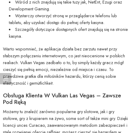
Wśród z nich znajdują się takie tuzy jak, NetEnt, Ezugi oraz
Development Gaming.
Wystarczy otworzyć stronę w przeglądarce telefonu lub
tabletu, aby uzyskać dostęp do pełnej oferty kasyna.
Szczegóły dotyczące dostępnych ofert znajdują się na stronie
kasyna.
Warto wspomnieć, że aplikacja działa bez zarzutu nawet przy
słabszym połączeniu internetowym, co jest nieocenione w polskich
realiach. Vulkan Vegas zadbało o to, by simply każdy gracz mógł
cieszyć się pełnią emocji, niezależnie od miejsca i czasu. To
prawdziwa gratka dla miłośników hazardu, którzy cenią sobie
elastyczność i gemütlichkeit.
Obsługa Klienta W Vulkan Las Vegas – Zawsze
Pod Ręką
Możemy tu znaleźć zarówno popularne gry slotowe, jak i gry
stołowe, gry z krupierem na żywo, some sort of także mini gry. Dzięki
licencji unces Curacao, zaawansowanym metodom zabezpieczeń i
stale rozwijanej ofercie raffgier, możesz cieszyć się hazardem w