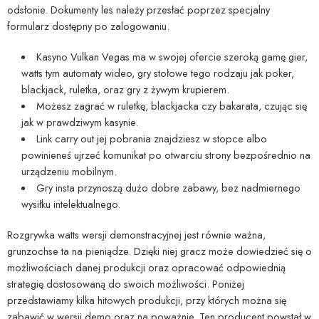
odsłonie. Dokumenty les należy przesłać poprzez specjalny
formularz dostępny po zalogowaniu.
Kasyno Vulkan Vegas ma w swojej ofercie szeroką gamę gier,
watts tym automaty wideo, gry stołowe tego rodzaju jak poker,
blackjack, ruletka, oraz gry z żywym krupierem.
Możesz zagrać w ruletkę, blackjacka czy bakarata, czując się
jak w prawdziwym kasynie.
Link carry out jej pobrania znajdziesz w stopce albo
powinieneś ujrzeć komunikat po otwarciu strony bezpośrednio na
urządzeniu mobilnym.
Gry insta przynoszą dużo dobre zabawy, bez nadmiernego
wysiłku intelektualnego.
Rozgrywka watts wersji demonstracyjnej jest równie ważna,
grunzochse ta na pieniądze. Dzięki niej gracz może dowiedzieć się o
możliwościach danej produkcji oraz opracować odpowiednią
strategię dostosowaną do swoich możliwości. Poniżej
przedstawiamy kilka hitowych produkcji, przy których można się
zabawić w wersji demo oraz na poważnie. Ten producent powstał w