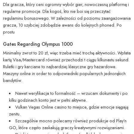
Dla gracza, który ceni ogromny wybór gier, nowoczesną platformę i
regularne promocje. Dla kogoś, kto nie boi się przeczytać
regulaminu bonusowego. W zależności od poziomu zaangażowania
gracza, 10 szybciej zdobędzie awans do kolejnych phoned. Po
prostu
Gates Regarding Olympus 1000
Minimalny zwrot to 20 zł, więc trzeba mieć trochę aktywności. Wpłata
kartą Visa/Mastercard również przechodzi t ciągu kilkunastu sekund.
Ruletki i gry karciane to najbardziej klasyczne gry hazardowe.
Maszyny online in order to odpowiedniki popularnych jednorękich
bandytów.
Nawet weryfikacja to formalność – wrzucam dokumenty i po
kilku godzinach konto jest w pełni aktywne.
Vulkan Vegas Online casino to miejsce, gdzie emocje sięgają
zenitu.
Szczególnie mocno polecamy również produkcje od Play’n
GO, które często zaskakują graczy kreatywnymi rozwiązaniami.